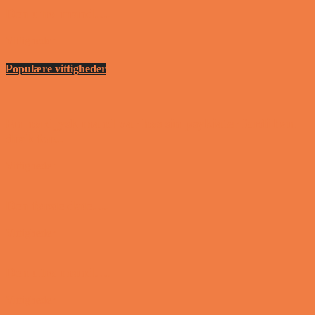
Den utro mand….
Vittigheder
Populære vittigheder
En nordjysk mand var hos sin psykiater fordi han
drak for...
Vittigheder
Den første date….
Vittigheder
Den utro mand….
Vittigheder