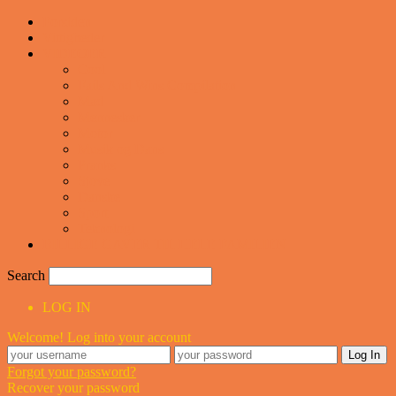
Forsiden
Vittigheder
VIDEOER
Cool
Fails And Wins Compilation
Mad
Mennesker
Motor
Musik og Dans
Pranks
Sjove
Danske
Sport
Teknologi
BILLIGE GAVER TIL HELE FAMILIEN
Search
LOG IN
Welcome! Log into your account
Forgot your password?
Recover your password