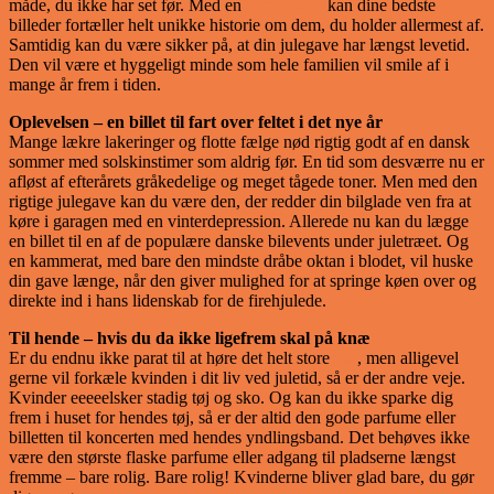
måde, du ikke har set før. Med en
fotocollage
kan dine bedste
billeder fortæller helt unikke historie om dem, du holder allermest af.
Samtidig kan du være sikker på, at din julegave har længst levetid.
Den vil være et hyggeligt minde som hele familien vil smile af i
mange år frem i tiden.
Oplevelsen – en billet til fart over feltet i det nye år
Mange lækre lakeringer og flotte fælge nød rigtig godt af en dansk
sommer med solskinstimer som aldrig før. En tid som desværre nu er
afløst af efterårets gråkedelige og meget tågede toner. Men med den
rigtige julegave kan du være den, der redder din bilglade ven fra at
køre i garagen med en vinterdepression. Allerede nu kan du lægge
en billet til en af de populære danske bilevents under juletræet. Og
en kammerat, med bare den mindste dråbe oktan i blodet, vil huske
din gave længe, når den giver mulighed for at springe køen over og
direkte ind i hans lidenskab for de firehjulede.
Til hende – hvis du da ikke ligefrem skal på knæ
Er du endnu ikke parat til at høre det helt store
’ja’
, men alligevel
gerne vil forkæle kvinden i dit liv ved juletid, så er der andre veje.
Kvinder eeeeelsker stadig tøj og sko. Og kan du ikke sparke dig
frem i huset for hendes tøj, så er der altid den gode parfume eller
billetten til koncerten med hendes yndlingsband. Det behøves ikke
være den største flaske parfume eller adgang til pladserne længst
fremme – bare rolig. Bare rolig! Kvinderne bliver glad bare, du gør