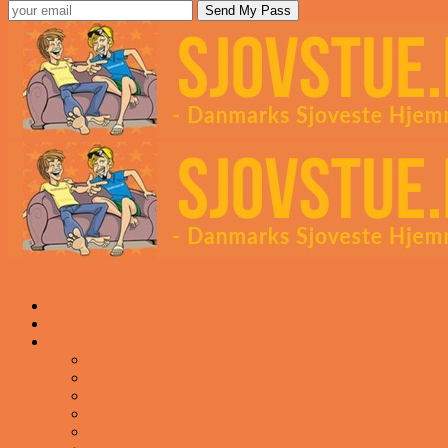
Sjovstue
Forsiden
Vittigheder
VIDEOER
Cool
Fails And Wins Compilation
Mad
Mennesker
Motor