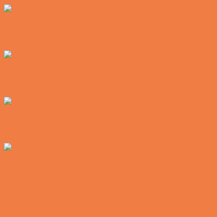
Postbuddets værste morgen
Vittigheder
Hemmeligheden bag et lykkeligt ægteskab
Vittigheder
Noget nyt i soveværelset
Vittigheder
Den hurtige dukkert
Vittigheder
Lille Michael og boliglånet…