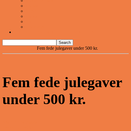
Musik og Dans
Pranks
Sjove
Danske
Sport
Teknologi
BILLIGE GAVER TIL HELE FAMILIEN
Home
Gode deals
Fem fede julegaver under 500 kr.
Fem fede julegaver
under 500 kr.
Share on Facebook
Tweet on Twitter