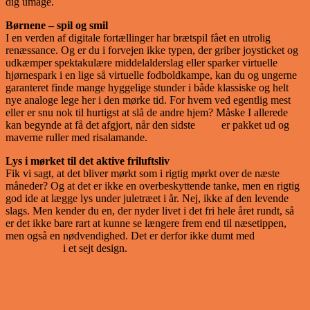
dig umage.
Børnene – spil og smil
I en verden af digitale fortællinger har brætspil fået en utrolig
renæssance. Og er du i forvejen ikke typen, der griber joysticket og
udkæmper spektakulære middelalderslag eller sparker virtuelle
hjørnespark i en lige så virtuelle fodboldkampe, kan du og ungerne
garanteret finde mange hyggelige stunder i både klassiske og helt
nye analoge lege her i den mørke tid. For hvem ved egentlig mest
eller er snu nok til hurtigst at slå de andre hjem? Måske I allerede
kan begynde at få det afgjort, når den sidste
gave
er pakket ud og
maverne ruller med risalamande.
Lys i mørket til det aktive friluftsliv
Fik vi sagt, at det bliver mørkt som i rigtig mørkt over de næste
måneder? Og at det er ikke en overbeskyttende tanke, men en rigtig
god ide at lægge lys under juletræet i år. Nej, ikke af den levende
slags. Men kender du en, der nyder livet i det fri hele året rundt, så
er det ikke bare rart at kunne se længere frem end til næsetippen,
men også en nødvendighed. Det er derfor ikke dumt med
smarte
lommelygter
i et sejt design.