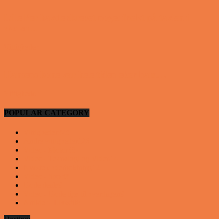
Lille Per havde skrevet noget frækt på tavlen i
skolen…
Vittigheder
Hansens kone var hele tiden efter ham…
Vittigheder
POPULAR CATEGORY
Vittigheder
923
Andre vittigheder
126
Video - Motor
53
Video - Teknologi og Viden
14
Nyeste underholdning
12
Video - Sport
9
Gode deals
9
Video - Gode tips til hverdagen
9
Artikler - Livsstil
8