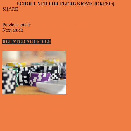
SCROLL NED FOR FLERE SJOVE JOKES! :)
SHARE
Facebook
Twitter
Previous article
God bryllupshumor fra vennerne
Next article
Mountain of Hell – MTB racing
RELATED ARTICLES
MORE FROM AUTHOR
Gode deals
De mest hyggelige casino-spil
Gode deals