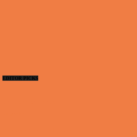
EDITOR PICKS
Ung uerfaren kvinde
Vittigheder
De bedste fodboldmål, evner og fails