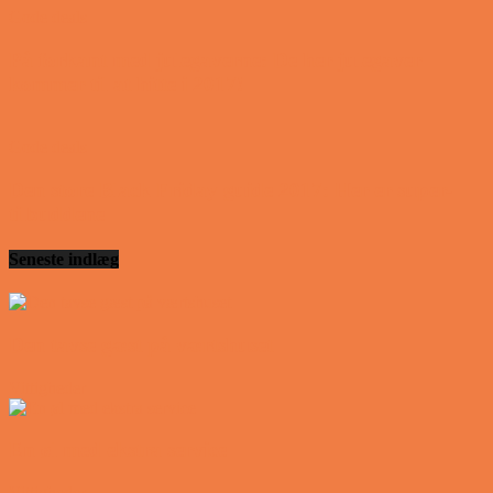
Gode deals
På forkant med julegaverne: De her julegaver
kommer til at hitte i 2017!
Gode deals
Den store Black Friday guide 2017: Her er super-
tilbuddene
Seneste indlæg
Den tavse gæst på værtshuset
Vittigheder
En øl med ekstra service
Vittigheder