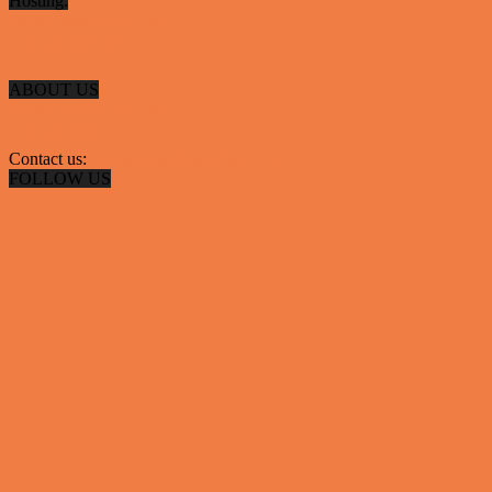
Hosting:
Server hosting og VPS
 ABAKOMP.DK
ABOUT US
Server hosting og VPS
 ABAKOMP
Contact us:
hyggestedetdk@gmail.com
FOLLOW US
✕