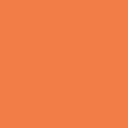
3 fars dag gaver du bare må købe
Gode deals
Årets mest populære bryllupsgaver: De her gaver
skal du give
Gode deals
Årets konfirmationsgaver: Det her skal du købe
Gode deals
Julegaveideer til ham
Gode deals
Julegaveideer til hende