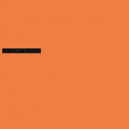
Video - Sport
Yamaha R1 og GSXR 1000 valgte den forkert
Nissan GTR og...
Video - Motor
POPULAR POSTS
En nordjysk mand var hos sin psykiater fordi han
drak for...
Vittigheder
Den første date….
Vittigheder