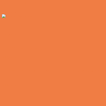
Noget nyt i soveværelset
Vittigheder
Den hurtige dukkert
Vittigheder
Lille Michael og boliglånet…
Vittigheder
Lille Michael ønskede sig en cykel i fødselsdagsgave,
men forældrene mente...
Vittigheder