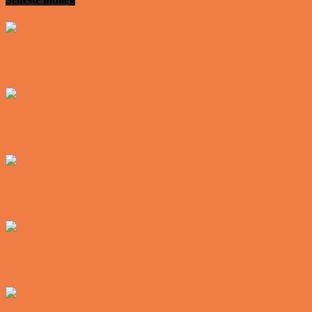
Den tavse gæst på værtshuset
Vittigheder
En øl med ekstra service
Vittigheder
Postbuddets værste morgen
Vittigheder
Hemmeligheden bag et lykkeligt ægteskab
Vittigheder