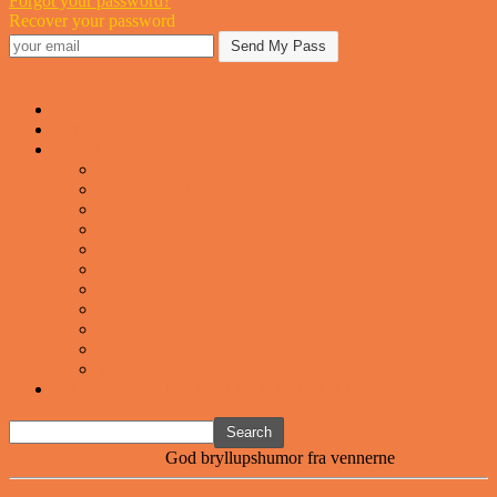
Forgot your password?
Recover your password
Sjovstue
Forsiden
Vittigheder
VIDEOER
Cool
Fails And Wins Compilation
Mad
Mennesker
Motor
Musik og Dans
Pranks
Sjove
Danske
Sport
Teknologi
BILLIGE GAVER TIL HELE FAMILIEN
Home
Video - Pranks
God bryllupshumor fra vennerne