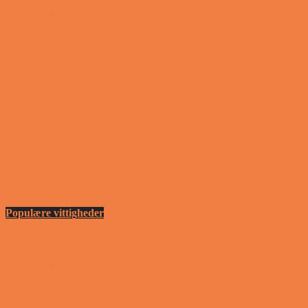
En nordjysk mand var hos sin psykiater fordi han
drak for...
Vittigheder
Den første date….
Vittigheder
Den utro mand….
Vittigheder
Populære vittigheder
En nordjysk mand var hos sin psykiater fordi han
drak for...