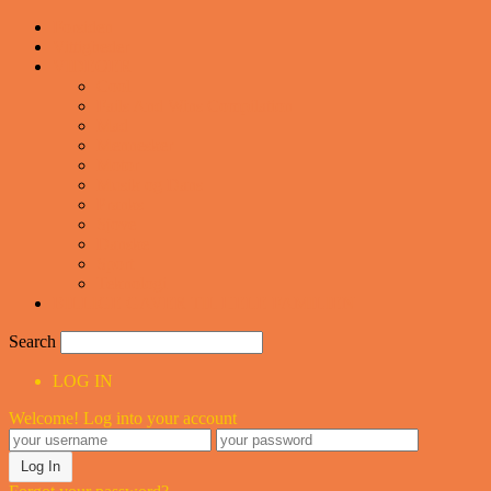
Forsiden
Vittigheder
VIDEOER
Cool
Fails And Wins Compilation
Mad
Mennesker
Motor
Musik og Dans
Pranks
Sjove
Danske
Sport
Teknologi
BILLIGE GAVER TIL HELE FAMILIEN
Search
LOG IN
Welcome! Log into your account