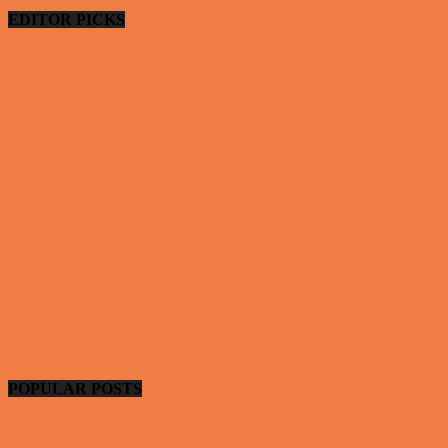
EDITOR PICKS
Ung uerfaren kvinde
Vittigheder
De bedste fodboldmål, evner og fails
Video - Sport
Yamaha R1 og GSXR 1000 valgte den forkert
Nissan GTR og...
Video - Motor
POPULAR POSTS