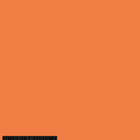
Vittigheder
Den første date….
Vittigheder
Den utro mand….
Vittigheder
Lille Per havde skrevet noget frækt på tavlen i
skolen…
Vittigheder
Hansens kone var hele tiden efter ham…
Vittigheder
POPULAR CATEGORY