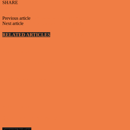
SHARE
Facebook
Twitter
Previous article
Gymnastiktræning Extreme!
Next article
Fem fede julegaver under 500 kr.
RELATED ARTICLES
MORE FROM AUTHOR
Video - Pranks
Geniale pranks på gaden
Video - Musik Og Dans
Bedstefar rapper “in the hood” prank
Video - Pranks
Sjov prank hos frisøren
Seneste indlæg