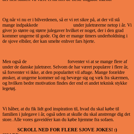
Og når vi nu er i bilverdenen, så er vi ret sikre på, at der vil stå
mange indpakkede
elbiler til ungerne
under juletræerne netop i år. Vi
giver jo større og større julegaver hvilket er noget, der i den grad
kommer ungerne til gode. Og der er mange timers underholdning i
de sjove elbiler, der kan smelte enhver fars hjerte.
Men også de
populære Segboards
forventer vi at se mange flere af
under de danske juletræer. Selvom de har været populære i flere år,
så forventer vi ikke, at den popularitet vil aftage. Mange forældre
ønsker, at ungerne kommer ud og bevæge sig og væk fra skærmen,
og hvilken bedre motivation findes der end et andet teknisk stykke
legetøj.
Vi håber, at du fik lidt god inspiration til, hvad du skal købe til
familien i julegave i år, også uden at skulle du skal anstrenge dig det
store. Alle vores gaveidéer kan du købe hjemme fra sofaen.
SCROLL NED FOR FLERE SJOVE JOKES! :)