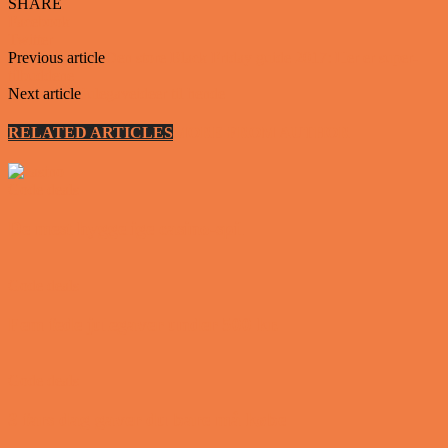
SHARE
Facebook
Twitter
Previous article
Den store Black Friday guide 2017: Her er super-
tilbuddene
Next article
Julegaveideer til hende
RELATED ARTICLES
MORE FROM AUTHOR
Gode deals
De mest hyggelige casino-spil
Gode deals
Fem fede julegaver under 500 kr.
Gode deals
3 fars dag gaver du bare må købe