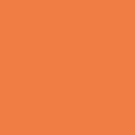
En nordjysk mand var hos sin psykiater fordi han
drak for...
Vittigheder
Den første date….
Vittigheder
Den utro mand….
Vittigheder
Lille Per havde skrevet noget frækt på tavlen i
skolen…
Vittigheder
Hansens kone var hele tiden efter ham…