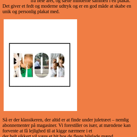
bedste minder
fra hele året, og sætte minderne sammen i en plakat.
Det giver et fedt og moderne udtryk og er en god måde at skabe en
unik og personlig plakat med.
Så er der klassikeren, der altid er at finde under juletræet – nemlig
abonnementer på magasiner. Vi forestiller os især, at mændene kan
forvente at få lejlighed til at kigge nærmere i et
Boosted Magazine,
der helt sikkert vil være et hit hos de fleste bilglade mænd.