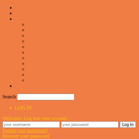
Forsiden
Vittigheder
VIDEOER
Cool
Fails And Wins Compilation
Mad
Mennesker
Motor
Musik og Dans
Pranks
Sjove
Danske
Sport
Teknologi
BILLIGE GAVER TIL HELE FAMILIEN
Search
LOG IN
Welcome! Log into your account
Forgot your password?
Recover your password