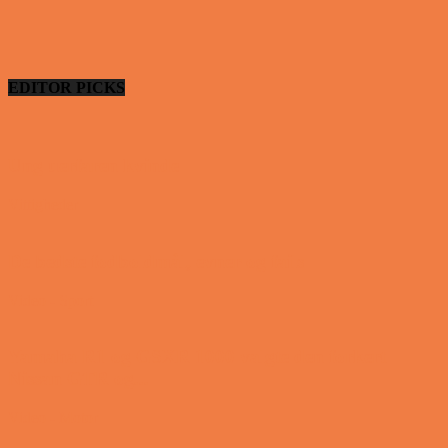
EDITOR PICKS
Ung uerfaren kvinde
Vittigheder
De bedste fodboldmål, evner og fails
Video - Sport
Yamaha R1 og GSXR 1000 valgte den forkert
Nissan GTR og...
Video - Motor