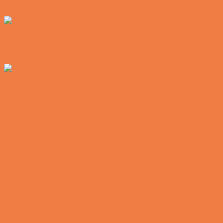
Vittigheder
Noget nyt i soveværelset
Vittigheder
Den hurtige dukkert
Vittigheder
Lille Michael og boliglånet…
Vittigheder
Lille Michael ønskede sig en cykel i fødselsdagsgave,
men forældrene mente...
Vittigheder