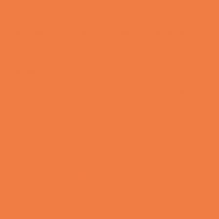
Gode deals
Årets mest populære bryllupsgaver: De her gaver
skal du give
Gode deals
Årets konfirmationsgaver: Det her skal du købe
Gode deals
Julegaveideer til ham
Gode deals
Julegaveideer til hende
Gode deals