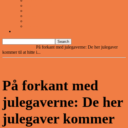
Musik og Dans
Pranks
Sjove
Danske
Sport
Teknologi
BILLIGE GAVER TIL HELE FAMILIEN
Home
Gode deals
På forkant med julegaverne: De her julegaver
kommer til at hitte i...
På forkant med
julegaverne: De her
julegaver kommer