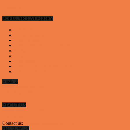
Vittigheder
POPULAR CATEGORY
Vittigheder
923
Andre vittigheder
126
Video - Motor
53
Video - Teknologi og Viden
14
Nyeste underholdning
12
Video - Sport
9
Gode deals
9
Video - Gode tips til hverdagen
9
Artikler - Livsstil
8
Hosting:
Server hosting og VPS
 ABAKOMP.DK
ABOUT US
Server hosting og VPS
 ABAKOMP
Contact us:
hyggestedetdk@gmail.com
FOLLOW US