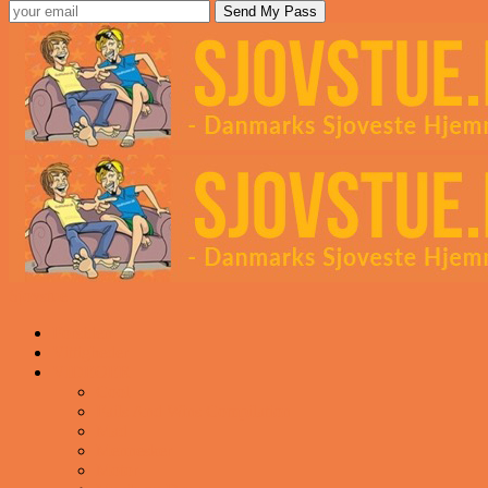
Sjovstue
Forsiden
Vittigheder
VIDEOER
Cool
Fails And Wins Compilation
Mad
Mennesker
Motor