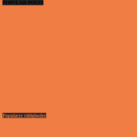
POPULAR POSTS
En nordjysk mand var hos sin psykiater fordi han
drak for...
Vittigheder
Den første date….
Vittigheder
Den utro mand….
Vittigheder
Populære vittigheder