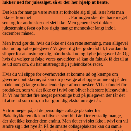
lukker ned for julesalget, så er der her hjælp at hente.
Det kan for mange være svært at forholde sig til jul, især hvis man
ikke er kommet
i rigtig julestemning
. For nogen sker det bare meget
sent og for andre sker det slet ikke. Men generelt set dukker
julestemning først op hos rigtig mange mennesker langt inde i
december måned.
Men hvad gør du, hvis du ikke er i den rette stemning, men alligevel
skal ud og købe julegaver? Vi giver dig her gode råd til, hvordan du
slipper for at anstrenge dig, når du skal ud og købe julegaver i år. Og
hvis du vælger at følge vores gaveidéer, så kan du faktisk få det til at
se ud som om, du har anstrengt dig i juleindkøbs-racet.
Hvis du vil slippe for overhovedet at komme ud og kæmpe om
gaverne i butikkerne, så kan du jo vælge at shoppe online og på den
måde undgå lange udmattende køer af mennesker. Vi har fundet fire
produkter, som vi slet ikke er i tvivl om bliver helt store julegavehit i
år. Vi har fundet fire meget personlige bud på julegaver, der får det
til at se ud som om, du har gjort dig ekstra umage i år.
Vi tror meget på, at de personlige collage plakater fra
Plakattrykkeren.dk kan blive et stort hit i år. Der er stadig mange,
der slet ikke kender dem endnu. Men det er vi slet ikke i tvivl om vil
ændre sig i det nye år. På de smarte collageplakater kan du samle
de