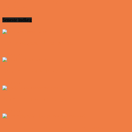
Den store Black Friday guide 2017: Her er super-
tilbuddene
Seneste indlæg
Den tavse gæst på værtshuset
Vittigheder
En øl med ekstra service
Vittigheder
Postbuddets værste morgen
Vittigheder
Hemmeligheden bag et lykkeligt ægteskab