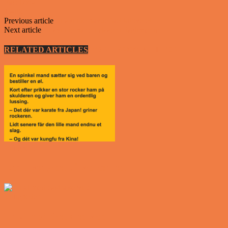
Facebook
Twitter
Previous article
En kvinde havde fået tatoveret….
Next article
En kvinde har en elsker i dagtimerne..
RELATED ARTICLES
MORE FROM AUTHOR
Vittigheder
Den tavse gæst på værtshuset
Vittigheder
En øl med ekstra service