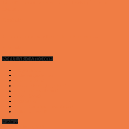
Lille Per havde skrevet noget frækt på tavlen i
skolen…
Vittigheder
Hansens kone var hele tiden efter ham…
Vittigheder
POPULAR CATEGORY
Vittigheder
923
Andre vittigheder
126
Video - Motor
53
Video - Teknologi og Viden
14
Nyeste underholdning
12
Video - Sport
9
Gode deals
9
Video - Gode tips til hverdagen
9
Artikler - Livsstil
8
Hosting:
Server hosting og VPS