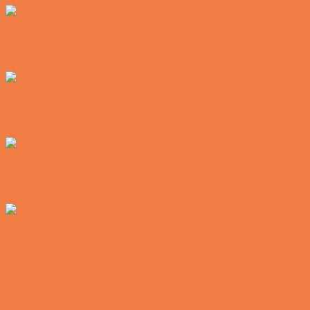
Vittigheder
Postbuddets værste morgen
Vittigheder
Hemmeligheden bag et lykkeligt ægteskab
Vittigheder
Noget nyt i soveværelset
Vittigheder
Den hurtige dukkert
Vittigheder