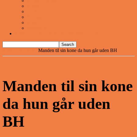
Musik og Dans
Pranks
Sjove
Danske
Sport
Teknologi
BILLIGE GAVER TIL HELE FAMILIEN
Home
Vittigheder
Manden til sin kone da hun går uden BH
Manden til sin kone
da hun går uden
BH