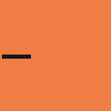
EDITOR PICKS
Ung uerfaren kvinde
Vittigheder
De bedste fodboldmål, evner og fails
Video - Sport