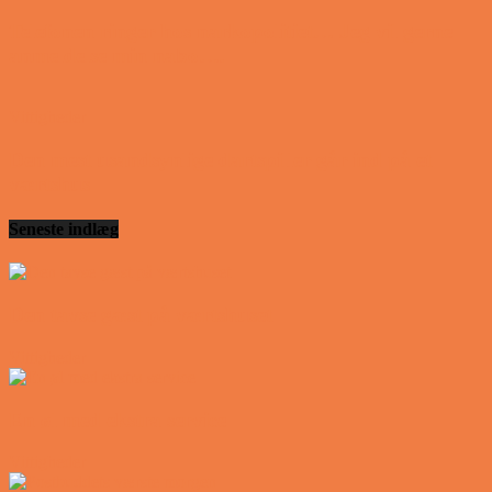
Telefonen ringer hos narkopolitiet… Jeg vil gerne
anmeldelse min nabo….
Vittigheder
Den mest usandsynlige dartspiller går ind på et
værtshus
Seneste indlæg
Den tavse gæst på værtshuset
Vittigheder
En øl med ekstra service
Vittigheder