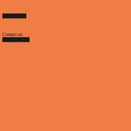
 ABAKOMP.DK
ABOUT US
Server hosting og VPS
 ABAKOMP
Contact us:
hyggestedetdk@gmail.com
FOLLOW US
✕