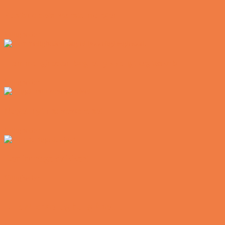
Postbuddets værste morgen
Vittigheder
Hemmeligheden bag et lykkeligt ægteskab
Vittigheder
Noget nyt i soveværelset
Vittigheder
Den hurtige dukkert
Vittigheder
Lille Michael og boliglånet…