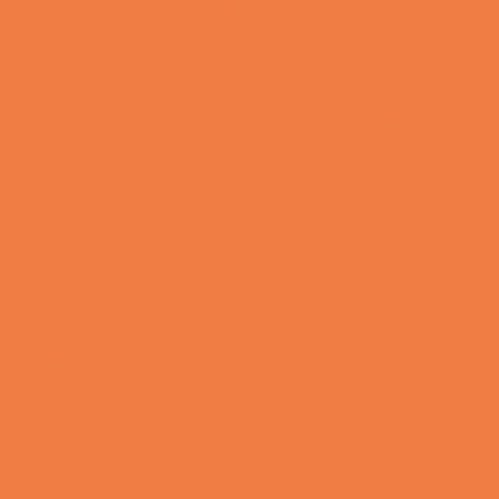
Lille Michael og boliglånet…
Vittigheder
Lille Michael ønskede sig en cykel i fødselsdagsgave,
men forældrene mente ikke der var penge til det…
Vittigheder
Peter som ikke var helt så kvik skulle ned og købe
kondomer for første gang da han havde fået en
kæreste…
Vittigheder
Lille Lasse havde bandet ved aftensbordet og nu
mente hans far han skulle have en røvfuld..
Vittigheder