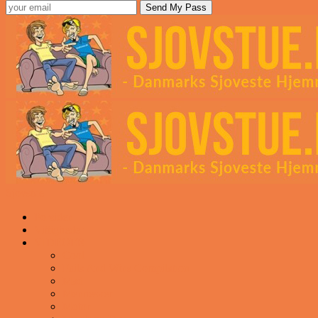
Sjovstue
Forsiden
Vittigheder
VIDEOER
Cool
Fails And Wins Compilation
Mad
Mennesker
Motor