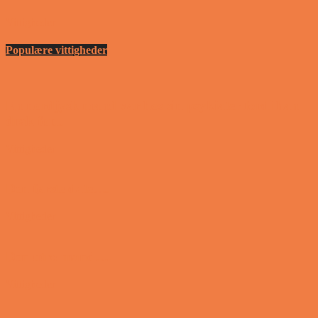
Vittigheder
Populære vittigheder
En nordjysk mand var hos sin psykiater fordi han
drak for...
Vittigheder
Den første date….
Vittigheder
Den utro mand….
Vittigheder