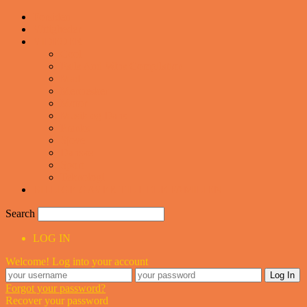
Forsiden
Vittigheder
VIDEOER
Cool
Fails And Wins Compilation
Mad
Mennesker
Motor
Musik og Dans
Pranks
Sjove
Danske
Sport
Teknologi
BILLIGE GAVER TIL HELE FAMILIEN
Search
LOG IN
Welcome! Log into your account
Forgot your password?
Recover your password