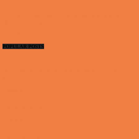
Yamaha R1 og GSXR 1000 valgte den forkert
Nissan GTR og...
Video - Motor
POPULAR POSTS
En nordjysk mand var hos sin psykiater fordi han
drak for...
Vittigheder
Den første date….
Vittigheder
Den utro mand….