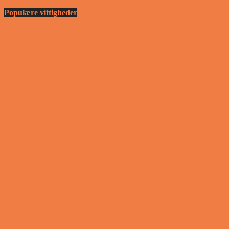
Populære vittigheder
En nordjysk mand var hos sin psykiater fordi han
drak for...
Vittigheder
Den første date….
Vittigheder
Den utro mand….
Vittigheder
Lille Per havde skrevet noget frækt på tavlen i
skolen…