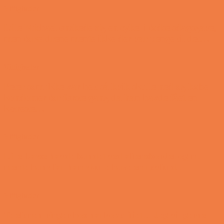
Vittigheder
Lille Michael ønskede sig en cykel i fødselsdagsgave,
men forældrene mente ikke der var penge til det…
Vittigheder
Peter som ikke var helt så kvik skulle ned og købe
kondomer for første gang da han havde fået en
kæreste…
Vittigheder
Lille Lasse havde bandet ved aftensbordet og nu
mente hans far han skulle have en røvfuld..
Vittigheder
Telefonen ringer hos narkopolitiet… Jeg vil gerne