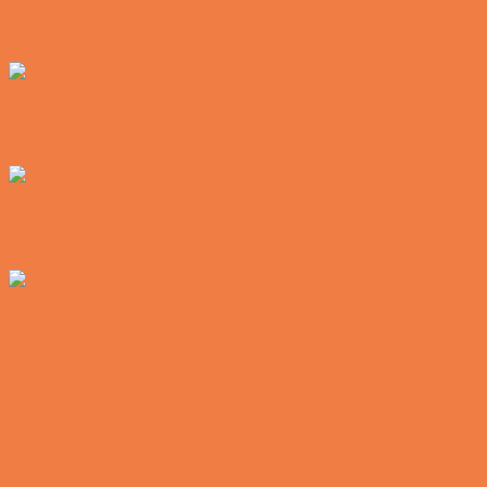
Postbuddets værste morgen
Vittigheder
Hemmeligheden bag et lykkeligt ægteskab
Vittigheder
Noget nyt i soveværelset
Vittigheder
Den hurtige dukkert
Vittigheder
Lille Michael og boliglånet…