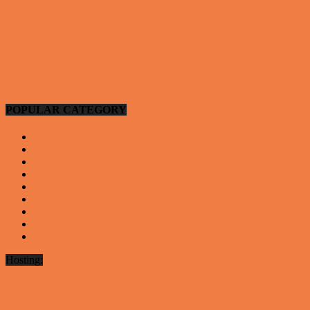
Vittigheder
Hansens kone var hele tiden efter ham…
Vittigheder
POPULAR CATEGORY
Vittigheder
923
Andre vittigheder
126
Video - Motor
53
Video - Teknologi og Viden
14
Nyeste underholdning
12
Video - Sport
9
Gode deals
9
Video - Gode tips til hverdagen
9
Artikler - Livsstil
8
Hosting:
Server hosting og VPS
 ABAKOMP.DK