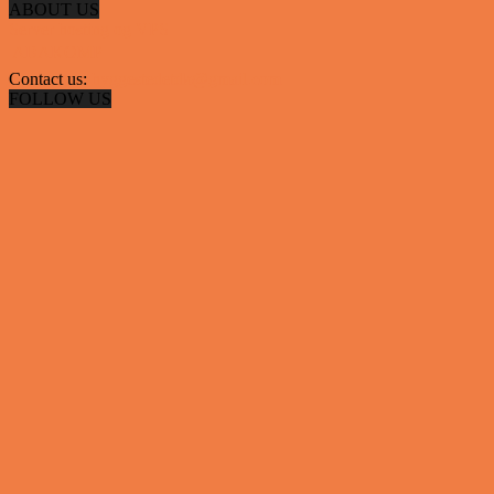
ABOUT US
Server hosting og VPS
 ABAKOMP
Contact us:
hyggestedetdk@gmail.com
FOLLOW US
✕