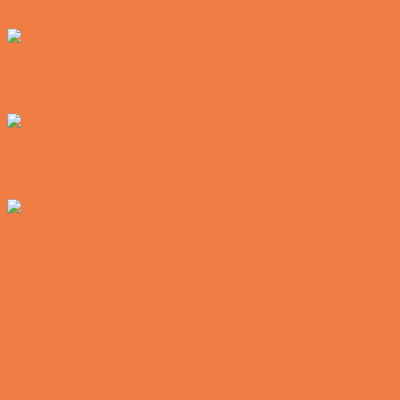
Vittigheder
Hemmeligheden bag et lykkeligt ægteskab
Vittigheder
Noget nyt i soveværelset
Vittigheder
Den hurtige dukkert
Vittigheder
Lille Michael og boliglånet…
Vittigheder