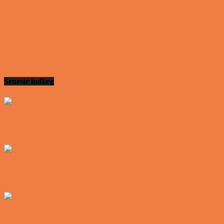
anmeldelse min nabo….
Vittigheder
Den mest usandsynlige dartspiller går ind på et
værtshus
Seneste indlæg
Den tavse gæst på værtshuset
Vittigheder
En øl med ekstra service
Vittigheder
Postbuddets værste morgen