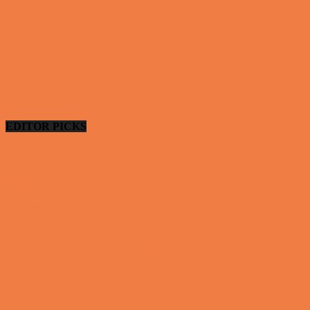
EDITOR PICKS
Ung uerfaren kvinde
Vittigheder
De bedste fodboldmål, evner og fails
Video - Sport