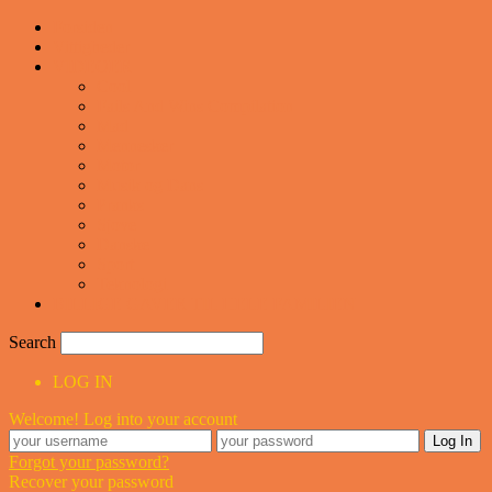
Forsiden
Vittigheder
VIDEOER
Cool
Fails And Wins Compilation
Mad
Mennesker
Motor
Musik og Dans
Pranks
Sjove
Danske
Sport
Teknologi
BILLIGE GAVER TIL HELE FAMILIEN
Search
LOG IN
Welcome! Log into your account
Forgot your password?
Recover your password