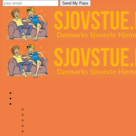
Sjovstue
Forsiden
Vittigheder
VIDEOER
Cool
Fails And Wins Compilation
Mad
Mennesker
Motor