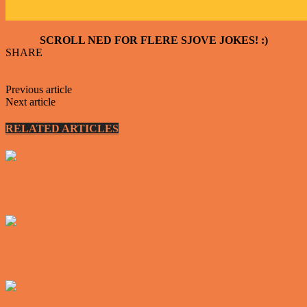
SCROLL NED FOR FLERE SJOVE JOKES! :)
SHARE
Facebook
Twitter
Previous article
Doktor, den er helt galt!!!
Next article
Manden til sin kone da hun går uden BH
RELATED ARTICLES
MORE FROM AUTHOR
Vittigheder
Den tavse gæst på værtshuset
Vittigheder
En øl med ekstra service
Vittigheder