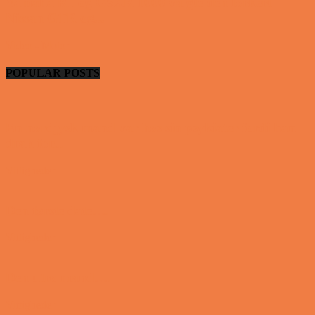
Yamaha R1 og GSXR 1000 valgte den forkert
Nissan GTR og...
Video - Motor
POPULAR POSTS
En nordjysk mand var hos sin psykiater fordi han
drak for...
Vittigheder
Den første date….
Vittigheder
Den utro mand….
Vittigheder