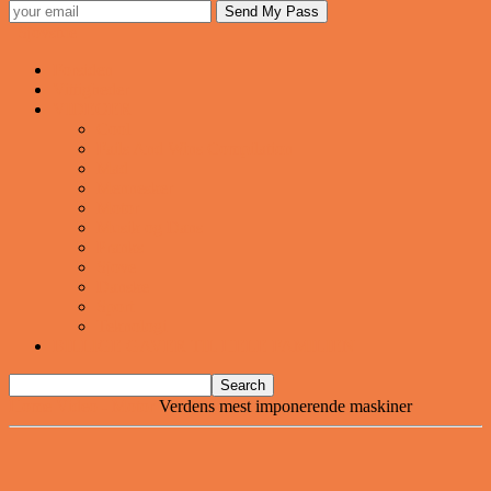
Sjovstue
Forsiden
Vittigheder
VIDEOER
Cool
Fails And Wins Compilation
Mad
Mennesker
Motor
Musik og Dans
Pranks
Sjove
Danske
Sport
Teknologi
BILLIGE GAVER TIL HELE FAMILIEN
Home
Video - Motor
Verdens mest imponerende maskiner