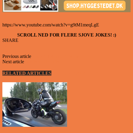
https://www.youtube.com/watch?v=g9tM1meqLgE
SCROLL NED FOR FLERE SJOVE JOKES! :)
SHARE
Facebook
Twitter
Previous article
Crazy GTR med 2100 hk.
Next article
Lavtflyvende jetfly
RELATED ARTICLES
MORE FROM AUTHOR
Video - Motor