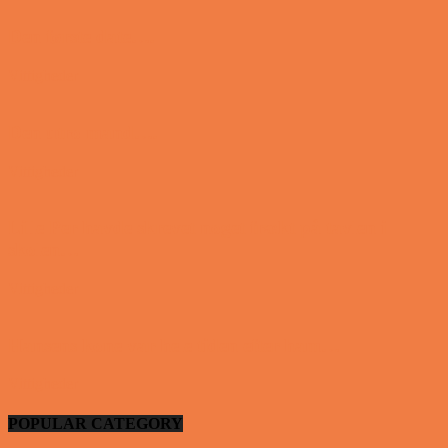
Den første date….
Vittigheder
Den utro mand….
Vittigheder
Lille Per havde skrevet noget frækt på tavlen i
skolen…
Vittigheder
Hansens kone var hele tiden efter ham…
Vittigheder
POPULAR CATEGORY