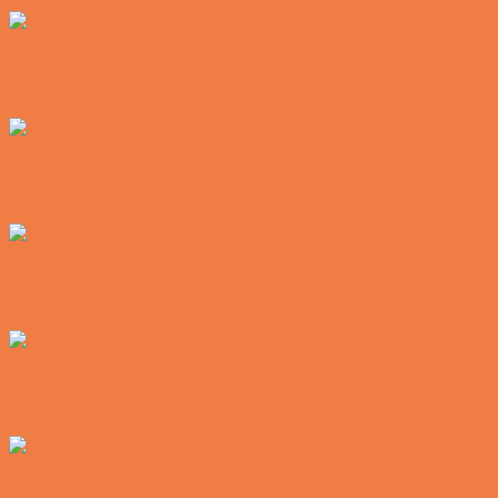
Den tavse gæst på værtshuset
Vittigheder
En øl med ekstra service
Vittigheder
Postbuddets værste morgen
Vittigheder
Hemmeligheden bag et lykkeligt ægteskab
Vittigheder
Noget nyt i soveværelset