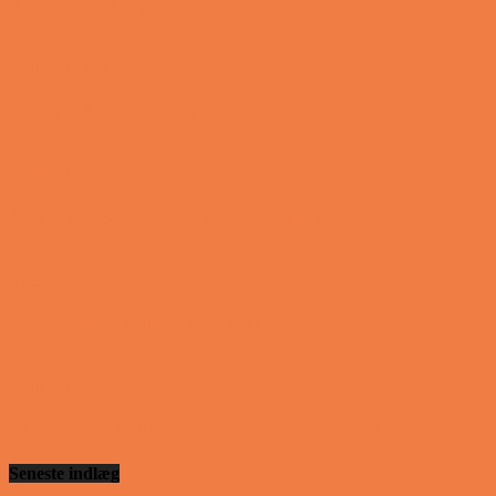
(Computerspil)
Video - Motor
Volvo V40 med 700+ HK.
Video - Motor
Når skibe skal i vandet for første gang….
Video - Motor
Fremtidens transportmidler
Video - Motor
Så vigtig er fordelingen af vægten på en trailer!!
Seneste indlæg