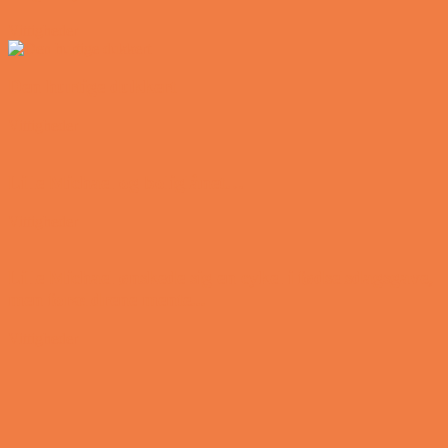
Vittigheder
Den hurtige dukkert
Vittigheder
Lille Michael og boliglånet…
Vittigheder
Lille Michael ønskede sig en cykel i fødselsdagsgave,
men forældrene mente...
Vittigheder