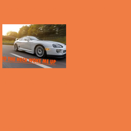
Kawasaki Ninja H2 vs Bugatti Veyron 16.4
“Dutchbugs”
Video - Motor
Never mess with a Supra with a big turbo
Video - Motor
Kæmpe Jumbo Jet blæser folk væk på stranden
Video - Motor