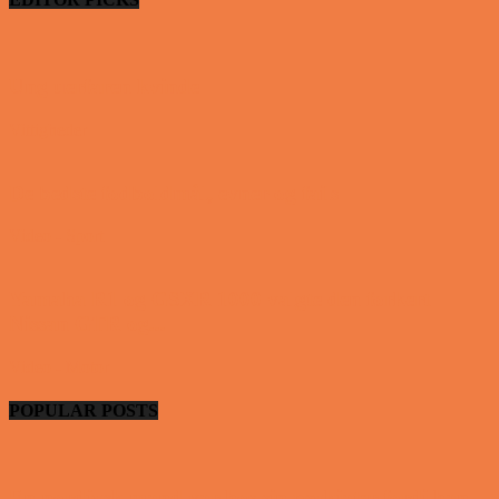
Ung uerfaren kvinde
Vittigheder
De bedste fodboldmål, evner og fails
Video - Sport
Yamaha R1 og GSXR 1000 valgte den forkert
Nissan GTR og...
Video - Motor
POPULAR POSTS
En nordjysk mand var hos sin psykiater fordi han