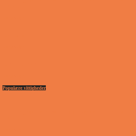
drak for...
Vittigheder
Den første date….
Vittigheder
Den utro mand….
Vittigheder
Populære vittigheder
En nordjysk mand var hos sin psykiater fordi han
drak for...
Vittigheder