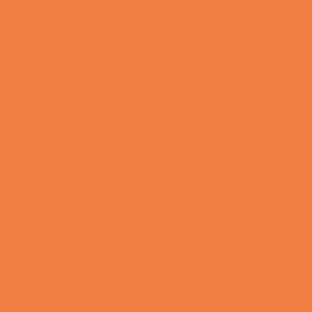
Lewis Hamilton låner Justin Biebers LaFerrari og
cruiser en tur i Beverly Hills
Video - Motor
Verdens hurtigste tog kører 574 km/t
Video - Motor
Corvette C7 vs. Chevrolet Camaro SS
Video - Motor
People are awesome (Insane Drifting)
Video - Motor
Evolutionen af Formel 1 racing fra 1976-2015