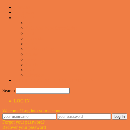
Forsiden
Vittigheder
VIDEOER
Cool
Fails And Wins Compilation
Mad
Mennesker
Motor
Musik og Dans
Pranks
Sjove
Danske
Sport
Teknologi
BILLIGE GAVER TIL HELE FAMILIEN
Search
LOG IN
Welcome! Log into your account
Forgot your password?
Recover your password