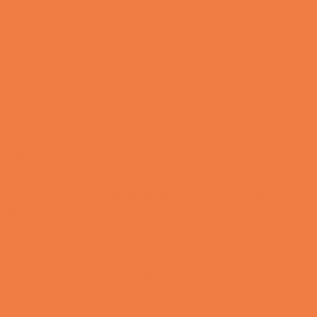
Vittigheder
Den første date….
Vittigheder
Den utro mand….
Vittigheder
Lille Per havde skrevet noget frækt på tavlen i
skolen…
Vittigheder
Hansens kone var hele tiden efter ham…
Vittigheder