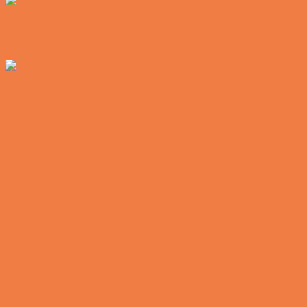
Noget nyt i soveværelset
Vittigheder
Den hurtige dukkert
Vittigheder
Lille Michael og boliglånet…
Vittigheder
Lille Michael ønskede sig en cykel i fødselsdagsgave,
men forældrene mente...
Vittigheder