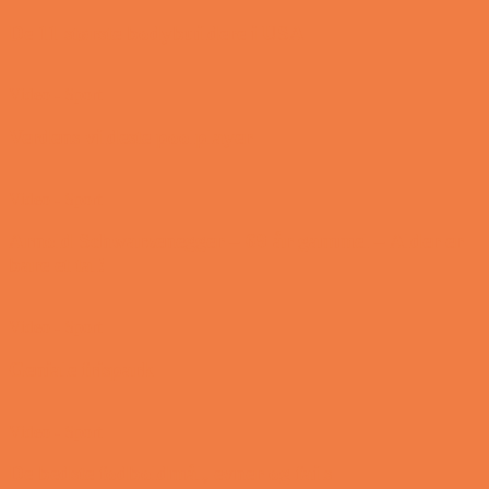
De 11 største bodybuildere i USA
Video - Sport
Verdens vildeste poolplayer
Video - Sport
Arnold Schwarzenegger – 69 år gammel – Alder er
bare et tal!
Video - Sport
Geniale frispark
Video - Sport
De bedste fodboldmål, evner og fails