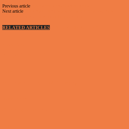
Twitter
Previous article
Ægteparret der var blevet uvenner
Next article
Bondemand filmer sig selv i laden for at vise hans
livsglæde! Dans er hans medicin mod smerter.
RELATED ARTICLES
MORE FROM AUTHOR
Video - Sport
Pinlige fodboldmål
Video - Sport
Mountain of Hell – MTB racing
Video - Sport
Gymnastiktræning Extreme!
Video - Sport