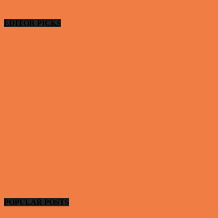
EDITOR PICKS
Ung uerfaren kvinde
Vittigheder
De bedste fodboldmål, evner og fails
Video - Sport
Yamaha R1 og GSXR 1000 valgte den forkert
Nissan GTR og...
Video - Motor
POPULAR POSTS