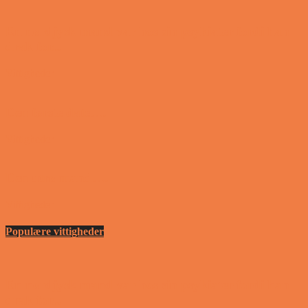
En nordjysk mand var hos sin psykiater fordi han
drak for...
Vittigheder
Den første date….
Vittigheder
Den utro mand….
Vittigheder
Populære vittigheder
En nordjysk mand var hos sin psykiater fordi han
drak for...