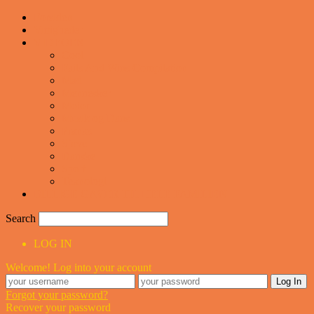
Forsiden
Vittigheder
VIDEOER
Cool
Fails And Wins Compilation
Mad
Mennesker
Motor
Musik og Dans
Pranks
Sjove
Danske
Sport
Teknologi
BILLIGE GAVER TIL HELE FAMILIEN
Search
LOG IN
Welcome! Log into your account
Forgot your password?
Recover your password