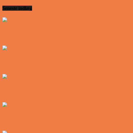
Seneste indlæg
Den tavse gæst på værtshuset
Vittigheder
En øl med ekstra service
Vittigheder
Postbuddets værste morgen
Vittigheder
Hemmeligheden bag et lykkeligt ægteskab
Vittigheder