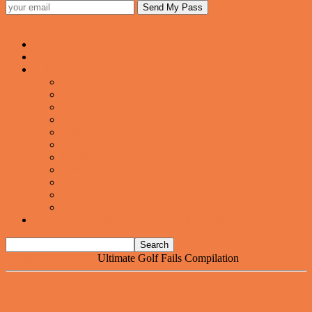
Sjovstue
Forsiden
Vittigheder
VIDEOER
Cool
Fails And Wins Compilation
Mad
Mennesker
Motor
Musik og Dans
Pranks
Sjove
Danske
Sport
Teknologi
BILLIGE GAVER TIL HELE FAMILIEN
Home
Video - Sport
Ultimate Golf Fails Compilation