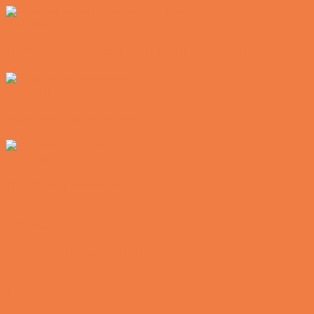
Vittigheder
Hemmeligheden bag et lykkeligt ægteskab
Vittigheder
Noget nyt i soveværelset
Vittigheder
Den hurtige dukkert
Vittigheder
Lille Michael og boliglånet…
Vittigheder