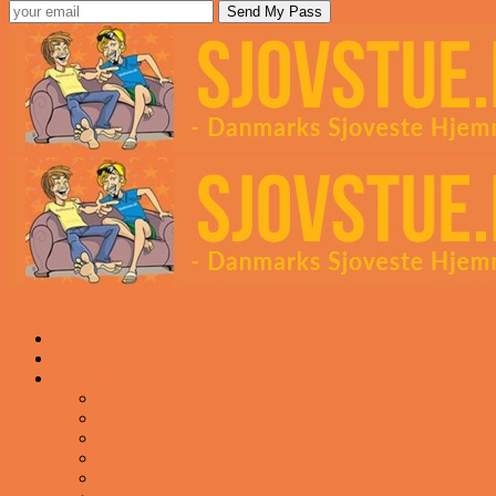
Sjovstue
Forsiden
Vittigheder
VIDEOER
Cool
Fails And Wins Compilation
Mad
Mennesker
Motor