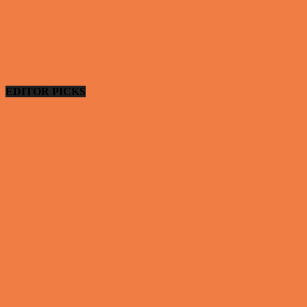
EDITOR PICKS
Ung uerfaren kvinde
Vittigheder
De bedste fodboldmål, evner og fails
Video - Sport
Yamaha R1 og GSXR 1000 valgte den forkert
Nissan GTR og...