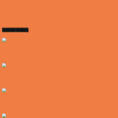
Vittigheder
Den mest usandsynlige dartspiller går ind på et
værtshus
Seneste indlæg
Den tavse gæst på værtshuset
Vittigheder
En øl med ekstra service
Vittigheder
Postbuddets værste morgen
Vittigheder