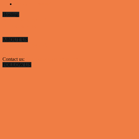
Artikler - Livsstil
8
Hosting:
Server hosting og VPS
 ABAKOMP.DK
ABOUT US
Server hosting og VPS
 ABAKOMP
Contact us:
hyggestedetdk@gmail.com
FOLLOW US
✕