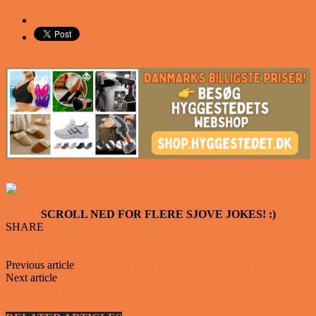
SCROLL NED FOR FLERE SJOVE JOKES! :)
SHARE
Facebook
Twitter
Previous article
Lille Lise har fundet 100 kr og er meget stolt
Next article
En kvinde kommer hjem og fortæller sin mand at alle
hovedpiner hun har haft, er væk nu…