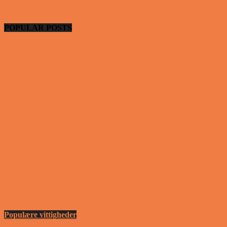
Video - Motor
POPULAR POSTS
En nordjysk mand var hos sin psykiater fordi han
drak for...
Vittigheder
Den første date….
Vittigheder
Den utro mand….
Vittigheder
Populære vittigheder