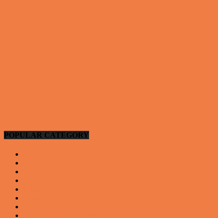
Vittigheder
Lille Per havde skrevet noget frækt på tavlen i
skolen…
Vittigheder
Hansens kone var hele tiden efter ham…
Vittigheder
POPULAR CATEGORY
Vittigheder
923
Andre vittigheder
126
Video - Motor
53
Video - Teknologi og Viden
14
Nyeste underholdning
12
Video - Sport
9
Gode deals
9
Video - Gode tips til hverdagen
9