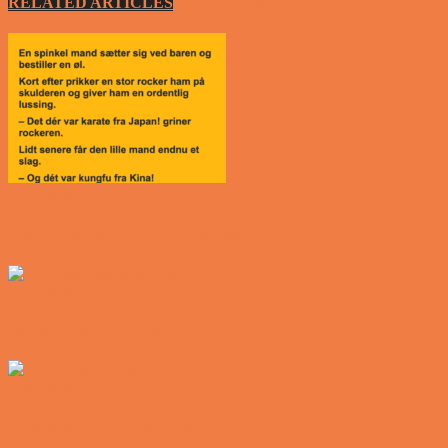
RELATED ARTICLES
MORE FROM AUTHOR
Vittigheder
Den tavse gæst på værtshuset
Vittigheder
En øl med ekstra service
Vittigheder
Postbuddets værste morgen