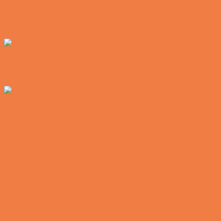
Hemmeligheden bag et lykkeligt ægteskab
Vittigheder
Noget nyt i soveværelset
Vittigheder
Den hurtige dukkert
Vittigheder
Lille Michael og boliglånet…
Vittigheder
Lille Michael ønskede sig en cykel i fødselsdagsgave,
men forældrene mente...