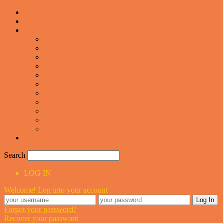
Forsiden
Vittigheder
VIDEOER
Cool
Fails And Wins Compilation
Mad
Mennesker
Motor
Musik og Dans
Pranks
Sjove
Danske
Sport
Teknologi
BILLIGE GAVER TIL HELE FAMILIEN
Search
LOG IN
Welcome! Log into your account
Forgot your password?
Recover your password