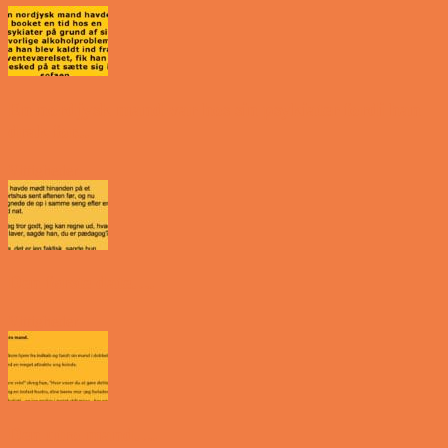
En nordjysk mand var hos sin psykiater fordi han
drak for...
Vittigheder
Den første date….
Vittigheder
Den utro mand….