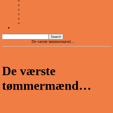
Musik og Dans
Pranks
Sjove
Danske
Sport
Teknologi
BILLIGE GAVER TIL HELE FAMILIEN
Home
Vittigheder
De værste tømmermænd…
De værste
tømmermænd…
Share on Facebook
Tweet on Twitter