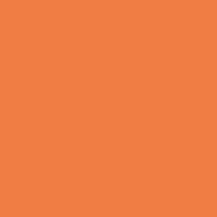
Lille Michael ønskede sig en cykel i fødselsdagsgave,
men forældrene mente ikke der var penge til det…
Vittigheder
Peter som ikke var helt så kvik skulle ned og købe
kondomer for første gang da han havde fået en
kæreste…
Vittigheder
Lille Lasse havde bandet ved aftensbordet og nu
mente hans far han skulle have en røvfuld..
Vittigheder
Telefonen ringer hos narkopolitiet… Jeg vil gerne
anmeldelse min nabo….