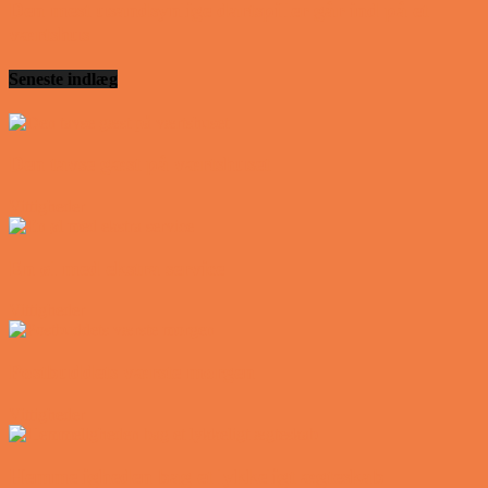
Den mest usandsynlige dartspiller går ind på et
værtshus
Seneste indlæg
Den tavse gæst på værtshuset
Vittigheder
En øl med ekstra service
Vittigheder
Postbuddets værste morgen
Vittigheder
Hemmeligheden bag et lykkeligt ægteskab