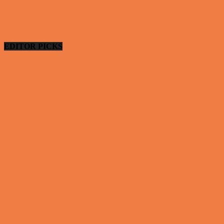
EDITOR PICKS
Ung uerfaren kvinde
Vittigheder
De bedste fodboldmål, evner og fails
Video - Sport
Yamaha R1 og GSXR 1000 valgte den forkert
Nissan GTR og...
Video - Motor