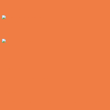
Hemmeligheden bag et lykkeligt ægteskab
Vittigheder
Noget nyt i soveværelset
Vittigheder
Den hurtige dukkert
Vittigheder
Lille Michael og boliglånet…
Vittigheder
Lille Michael ønskede sig en cykel i fødselsdagsgave,
men forældrene mente ikke der var penge til det…