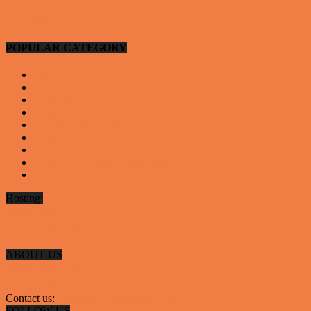
Vittigheder
POPULAR CATEGORY
Vittigheder
923
Andre vittigheder
126
Video - Motor
53
Video - Teknologi og Viden
14
Nyeste underholdning
12
Video - Sport
9
Gode deals
9
Video - Gode tips til hverdagen
9
Artikler - Livsstil
8
Hosting:
Server hosting og VPS
 ABAKOMP.DK
ABOUT US
Server hosting og VPS
 ABAKOMP
Contact us:
hyggestedetdk@gmail.com
FOLLOW US