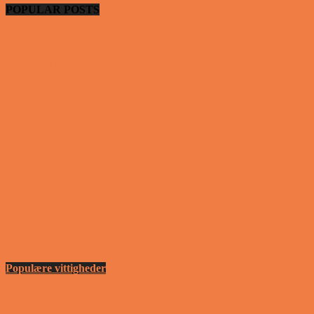
POPULAR POSTS
En nordjysk mand var hos sin psykiater fordi han
drak for...
Vittigheder
Den første date….
Vittigheder
Den utro mand….
Vittigheder
Populære vittigheder