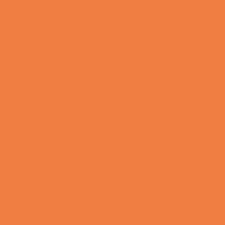
En nordjysk mand var hos sin psykiater fordi han
drak for...
Vittigheder
Den første date….
Vittigheder
Den utro mand….
Vittigheder
Lille Per havde skrevet noget frækt på tavlen i
skolen…
Vittigheder
Hansens kone var hele tiden efter ham…