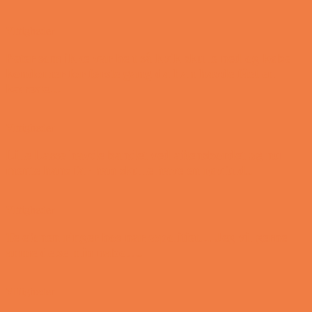
Vittigheder
Peter som ikke var helt så kvik skulle ned og købe
kondomer for første gang da han havde fået en
kæreste…
Vittigheder
Lille Lasse havde bandet ved aftensbordet og nu
mente hans far han skulle have en røvfuld..
Vittigheder
Telefonen ringer hos narkopolitiet… Jeg vil gerne
anmeldelse min nabo….
Vittigheder