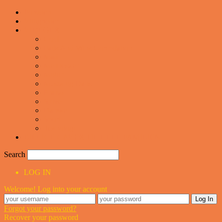
Forsiden
Vittigheder
VIDEOER
Cool
Fails And Wins Compilation
Mad
Mennesker
Motor
Musik og Dans
Pranks
Sjove
Danske
Sport
Teknologi
BILLIGE GAVER TIL HELE FAMILIEN
Search
LOG IN
Welcome! Log into your account
Forgot your password?
Recover your password