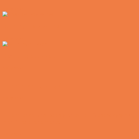
Vittigheder
Noget nyt i soveværelset
Vittigheder
Den hurtige dukkert
Vittigheder
Lille Michael og boliglånet…
Vittigheder
Lille Michael ønskede sig en cykel i fødselsdagsgave,
men forældrene mente...
Vittigheder