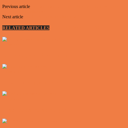
Twitter
Previous article
En brandmand kom hjem til konen med nye ideer til
deres liv i dobbeltsengen
Next article
Hvad er verdens mindste kirke?
RELATED ARTICLES
MORE FROM AUTHOR
Vittigheder
Den tavse gæst på værtshuset
Vittigheder
En øl med ekstra service
Vittigheder
Postbuddets værste morgen
Vittigheder