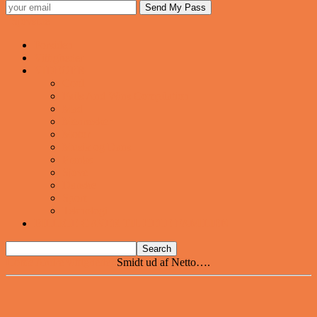
Sjovstue
Forsiden
Vittigheder
VIDEOER
Cool
Fails And Wins Compilation
Mad
Mennesker
Motor
Musik og Dans
Pranks
Sjove
Danske
Sport
Teknologi
BILLIGE GAVER TIL HELE FAMILIEN
Home
Andre vittigheder
Smidt ud af Netto….