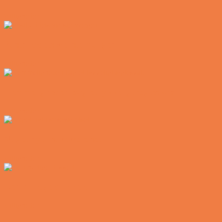
Vittigheder
Postbuddets værste morgen
Vittigheder
Hemmeligheden bag et lykkeligt ægteskab
Vittigheder
Noget nyt i soveværelset
Vittigheder
Den hurtige dukkert
Vittigheder