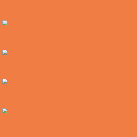
En øl med ekstra service
Vittigheder
Postbuddets værste morgen
Vittigheder
Hemmeligheden bag et lykkeligt ægteskab
Vittigheder
Noget nyt i soveværelset
Vittigheder
Den hurtige dukkert