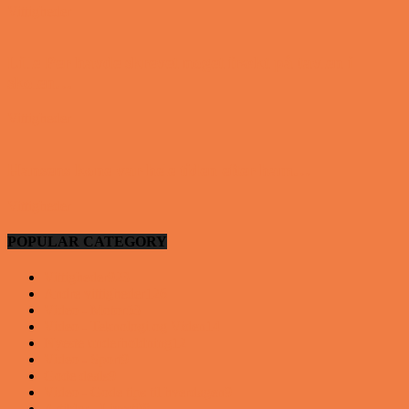
Vittigheder
Lille Per havde skrevet noget frækt på tavlen i
skolen…
Vittigheder
Hansens kone var hele tiden efter ham…
Vittigheder
POPULAR CATEGORY
Vittigheder
923
Andre vittigheder
126
Video - Motor
53
Video - Teknologi og Viden
14
Nyeste underholdning
12
Video - Sport
9
Gode deals
9
Video - Gode tips til hverdagen
9
Artikler - Livsstil
8