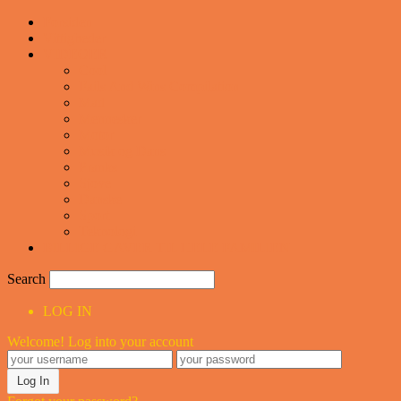
Forsiden
Vittigheder
VIDEOER
Cool
Fails And Wins Compilation
Mad
Mennesker
Motor
Musik og Dans
Pranks
Sjove
Danske
Sport
Teknologi
BILLIGE GAVER TIL HELE FAMILIEN
Search
LOG IN
Welcome! Log into your account