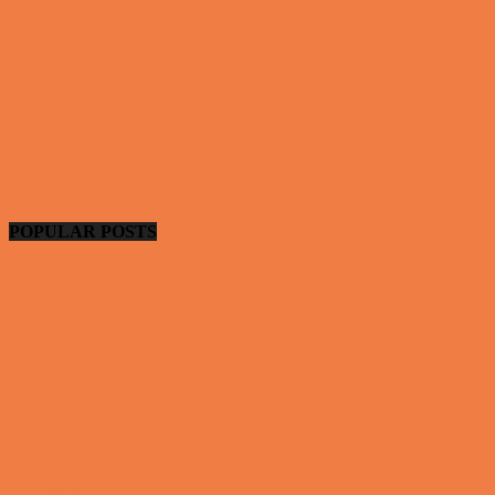
De bedste fodboldmål, evner og fails
Video - Sport
Yamaha R1 og GSXR 1000 valgte den forkert
Nissan GTR og...
Video - Motor
POPULAR POSTS
En nordjysk mand var hos sin psykiater fordi han
drak for...
Vittigheder
Den første date….
Vittigheder