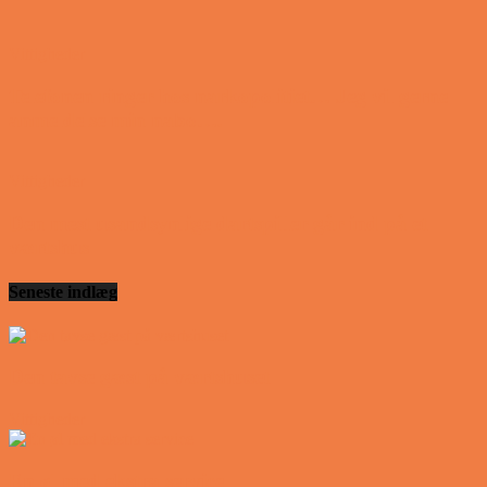
Vittigheder
Telefonen ringer hos narkopolitiet… Jeg vil gerne
anmeldelse min nabo….
Vittigheder
Den mest usandsynlige dartspiller går ind på et
værtshus
Seneste indlæg
Den tavse gæst på værtshuset
Vittigheder
En øl med ekstra service