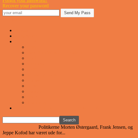
Forgot your password?
Recover your password
Sjovstue
Forsiden
Vittigheder
VIDEOER
Cool
Fails And Wins Compilation
Mad
Mennesker
Motor
Musik og Dans
Pranks
Sjove
Danske
Sport
Teknologi
BILLIGE GAVER TIL HELE FAMILIEN
Home
Vittigheder
Politikerne Morten Østergaard, Frank Jensen, og
Jeppe Kofod har været ude for...