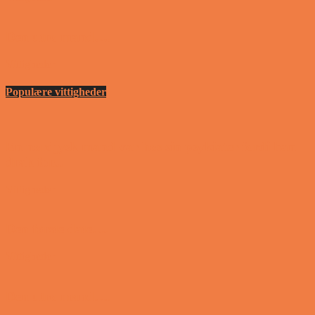
Den utro mand….
Vittigheder
Populære vittigheder
En nordjysk mand var hos sin psykiater fordi han
drak for...
Vittigheder
Den første date….
Vittigheder
Den utro mand….