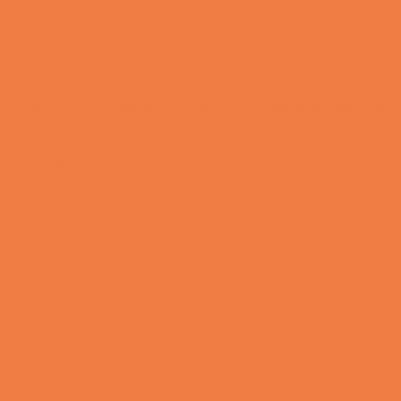
Lille Michael og boliglånet…
Vittigheder
Lille Michael ønskede sig en cykel i fødselsdagsgave,
men forældrene mente...
Vittigheder