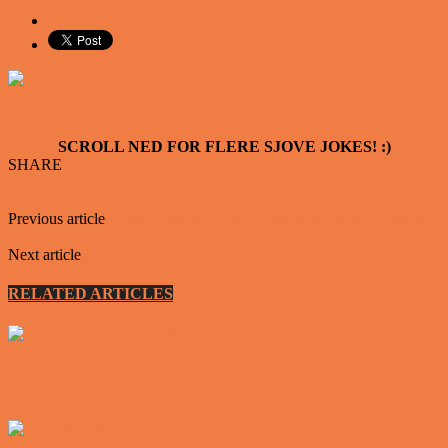
SCROLL NED FOR FLERE SJOVE JOKES! :)
SHARE
Facebook
Twitter
Previous article
En mand skulle finde en gave til sin kone da han var
på forretningsrejse
Next article
Den rige mand havde købt ny bil…
RELATED ARTICLES
MORE FROM AUTHOR
Vittigheder
Den tavse gæst på værtshuset
Vittigheder