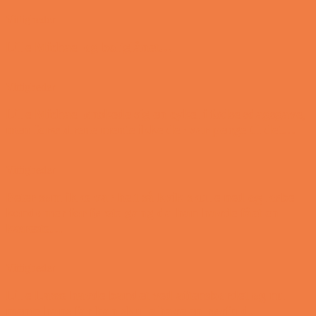
Vittigheder
Lille Michael og boliglånet…
Vittigheder
Lille Michael ønskede sig en cykel i fødselsdagsgave,
men forældrene mente ikke der var penge til det…
Vittigheder
Peter som ikke var helt så kvik skulle ned og købe
kondomer for første gang da han havde fået en
kæreste…
Vittigheder
Lille Lasse havde bandet ved aftensbordet og nu
mente hans far han skulle have en røvfuld..