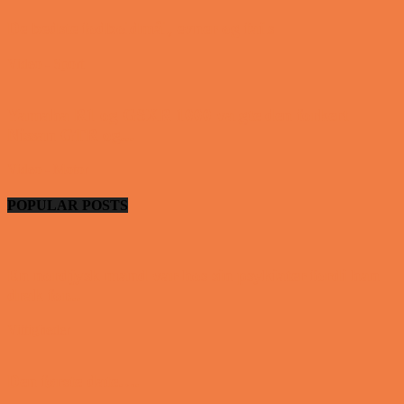
De bedste fodboldmål, evner og fails
Video - Sport
Yamaha R1 og GSXR 1000 valgte den forkert
Nissan GTR og...
Video - Motor
POPULAR POSTS
En nordjysk mand var hos sin psykiater fordi han
drak for...
Vittigheder
Den første date….