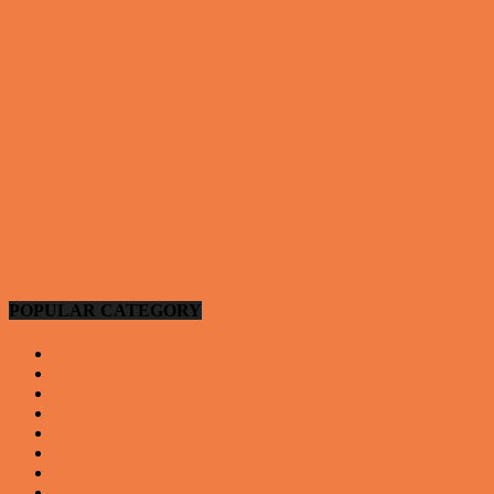
Vittigheder
Lille Per havde skrevet noget frækt på tavlen i
skolen…
Vittigheder
Hansens kone var hele tiden efter ham…
Vittigheder
POPULAR CATEGORY
Vittigheder
923
Andre vittigheder
126
Video - Motor
53
Video - Teknologi og Viden
14
Nyeste underholdning
12
Video - Sport
9
Gode deals
9
Video - Gode tips til hverdagen
9