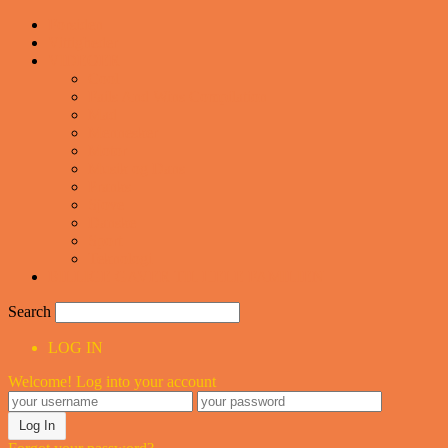
Forsiden
Vittigheder
VIDEOER
Cool
Fails And Wins Compilation
Mad
Mennesker
Motor
Musik og Dans
Pranks
Sjove
Danske
Sport
Teknologi
BILLIGE GAVER TIL HELE FAMILIEN
Search
LOG IN
Welcome! Log into your account