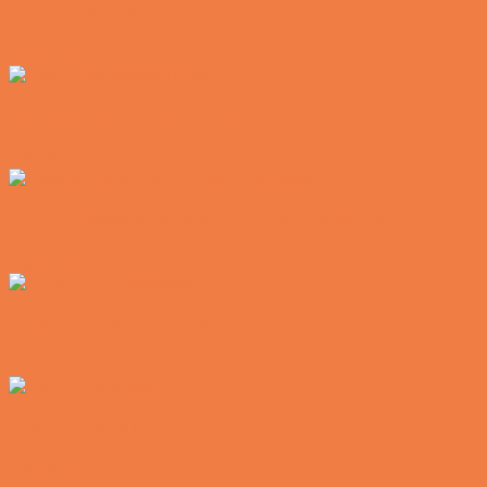
En øl med ekstra service
Vittigheder
Postbuddets værste morgen
Vittigheder
Hemmeligheden bag et lykkeligt ægteskab
Vittigheder
Noget nyt i soveværelset
Vittigheder
Den hurtige dukkert
Vittigheder