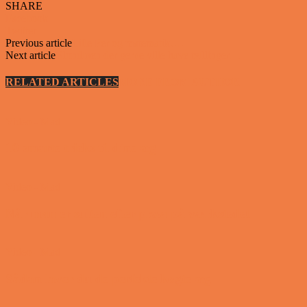
SHARE
Facebook
Twitter
Previous article
Lille Per og matematik….
Next article
Blondinen der gerne ville have tvillinger…
RELATED ARTICLES
MORE FROM AUTHOR
Video - Mad
10 smarte tricks til dine æg
Video - Mad
Når man er sulten efter pizza på værkstedet
Video - Mad
Sådan laver du de perfekte kogte æg