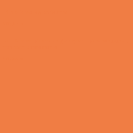
Lille Michael og boliglånet…
Vittigheder
Lille Michael ønskede sig en cykel i fødselsdagsgave,
men forældrene mente...
Vittigheder