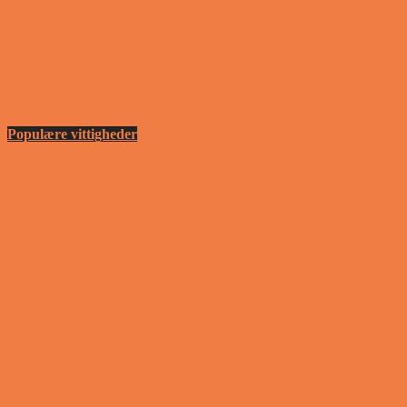
Vittigheder
Den utro mand….
Vittigheder
Populære vittigheder
En nordjysk mand var hos sin psykiater fordi han
drak for...
Vittigheder
Den første date….
Vittigheder
Den utro mand….