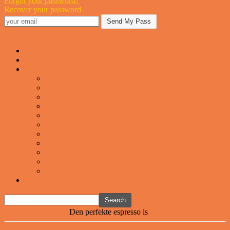
Forgot your password?
Recover your password
Sjovstue
Forsiden
Vittigheder
VIDEOER
Cool
Fails And Wins Compilation
Mad
Mennesker
Motor
Musik og Dans
Pranks
Sjove
Danske
Sport
Teknologi
BILLIGE GAVER TIL HELE FAMILIEN
Home
Video - Mad
Den perfekte espresso is