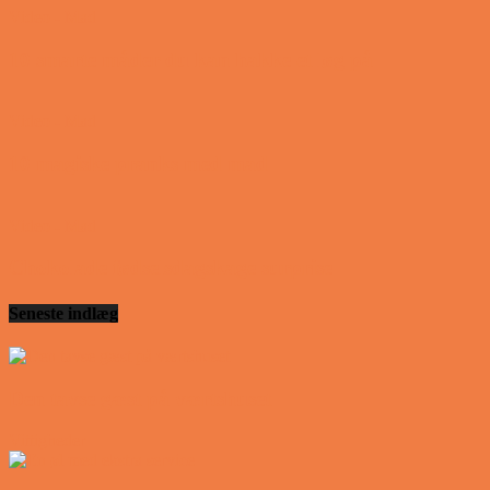
Video - Mad
10 smarte måder du kan hakke et løg på
Video - Mad
10 magiske pranks med mad
Video - Mad
Chokolade fødselsdagskage surprise
Seneste indlæg
Den tavse gæst på værtshuset
Vittigheder