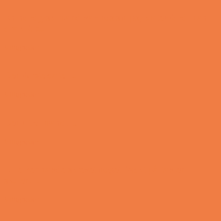
En nordjysk mand var hos sin psykiater fordi han
drak for...
Vittigheder
Den første date….
Vittigheder
Den utro mand….
Vittigheder
Lille Per havde skrevet noget frækt på tavlen i
skolen…
Vittigheder