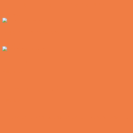
Hemmeligheden bag et lykkeligt ægteskab
Vittigheder
Noget nyt i soveværelset
Vittigheder
Den hurtige dukkert
Vittigheder
Lille Michael og boliglånet…
Vittigheder
Lille Michael ønskede sig en cykel i fødselsdagsgave,
men forældrene mente...