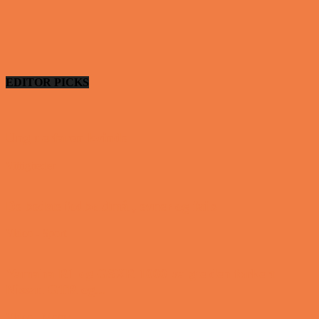
EDITOR PICKS
Ung uerfaren kvinde
Vittigheder
De bedste fodboldmål, evner og fails
Video - Sport
Yamaha R1 og GSXR 1000 valgte den forkert
Nissan GTR og...
Video - Motor