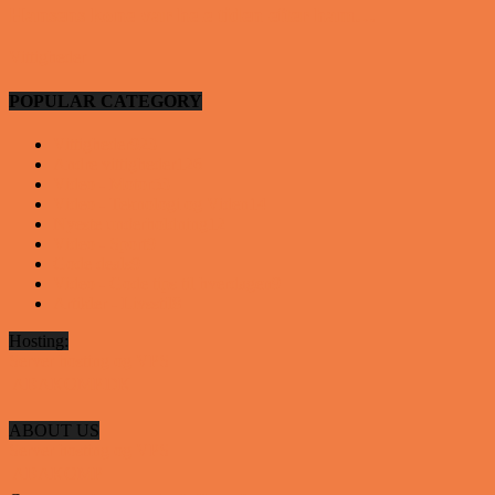
Hansens kone var hele tiden efter ham…
Vittigheder
POPULAR CATEGORY
Vittigheder
923
Andre vittigheder
126
Video - Motor
53
Video - Teknologi og Viden
14
Nyeste underholdning
12
Video - Sport
9
Gode deals
9
Video - Gode tips til hverdagen
9
Artikler - Livsstil
8
Hosting:
Server hosting og VPS
 ABAKOMP.DK
ABOUT US
Server hosting og VPS
 ABAKOMP