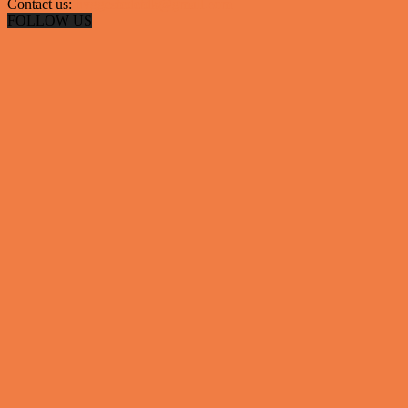
Contact us:
hyggestedetdk@gmail.com
FOLLOW US
✕