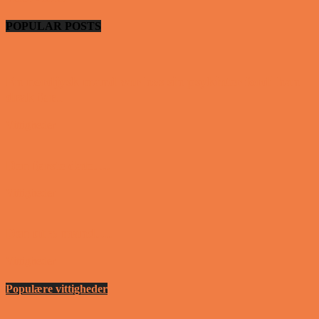
POPULAR POSTS
En nordjysk mand var hos sin psykiater fordi han
drak for...
Vittigheder
Den første date….
Vittigheder
Den utro mand….
Vittigheder
Populære vittigheder