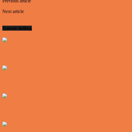
Previous article
Et par er taget på hotel da manden pludselig får et
frækt tilbud af en anden kvinde…
Next article
LÆKKER LUKSUS OPPUSTELIG SPABAD TIL
HAVEN
Seneste indlæg
Den tavse gæst på værtshuset
Vittigheder
En øl med ekstra service
Vittigheder
Postbuddets værste morgen
Vittigheder