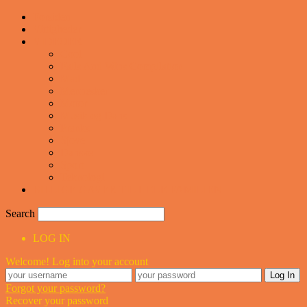
Forsiden
Vittigheder
VIDEOER
Cool
Fails And Wins Compilation
Mad
Mennesker
Motor
Musik og Dans
Pranks
Sjove
Danske
Sport
Teknologi
BILLIGE GAVER TIL HELE FAMILIEN
Search
LOG IN
Welcome! Log into your account
Forgot your password?
Recover your password