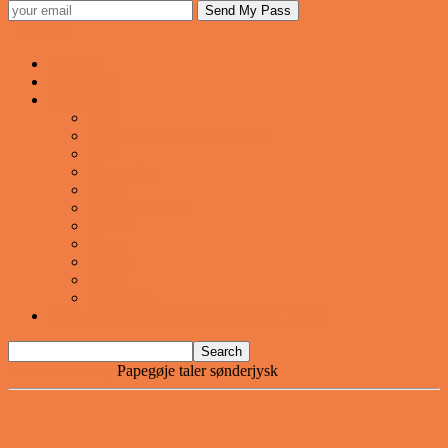
Sjovstue
Forsiden
Vittigheder
VIDEOER
Cool
Fails And Wins Compilation
Mad
Mennesker
Motor
Musik og Dans
Pranks
Sjove
Danske
Sport
Teknologi
BILLIGE GAVER TIL HELE FAMILIEN
Home
Videoklip
Papegøje taler sønderjysk