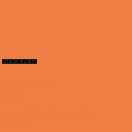
EDITOR PICKS
Ung uerfaren kvinde
Vittigheder
De bedste fodboldmål, evner og fails
Video - Sport