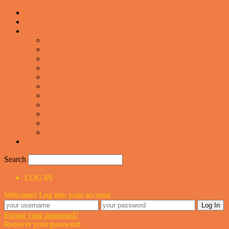
Forsiden
Vittigheder
VIDEOER
Cool
Fails And Wins Compilation
Mad
Mennesker
Motor
Musik og Dans
Pranks
Sjove
Danske
Sport
Teknologi
BILLIGE GAVER TIL HELE FAMILIEN
Search
LOG IN
Welcome! Log into your account
Forgot your password?
Recover your password