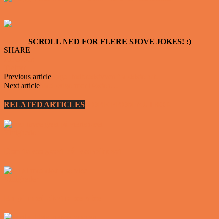
SCROLL NED FOR FLERE SJOVE JOKES! :)
SHARE
Facebook
Twitter
Previous article
Søger indbrudstyven fra sidste nat…
Next article
Med svigermor i Østen…
RELATED ARTICLES
MORE FROM AUTHOR
Vittigheder
Den tavse gæst på værtshuset
Vittigheder
En øl med ekstra service