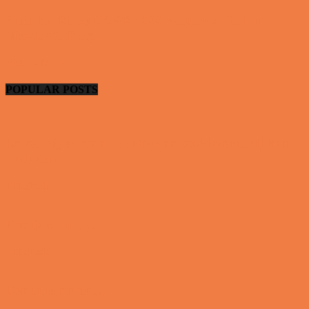
Yamaha R1 og GSXR 1000 valgte den forkert
Nissan GTR og...
Video - Motor
POPULAR POSTS
En nordjysk mand var hos sin psykiater fordi han
drak for...
Vittigheder
Den første date….
Vittigheder
Den utro mand….