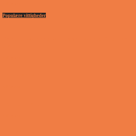
Vittigheder
Populære vittigheder
En nordjysk mand var hos sin psykiater fordi han
drak for...
Vittigheder
Den første date….
Vittigheder
Den utro mand….
Vittigheder
Lille Per havde skrevet noget frækt på tavlen i