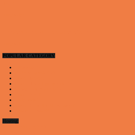
skolen…
Vittigheder
Hansens kone var hele tiden efter ham…
Vittigheder
POPULAR CATEGORY
Vittigheder
923
Andre vittigheder
126
Video - Motor
53
Video - Teknologi og Viden
14
Nyeste underholdning
12
Video - Sport
9
Gode deals
9
Video - Gode tips til hverdagen
9
Artikler - Livsstil
8
Hosting:
Server hosting og VPS
 ABAKOMP.DK