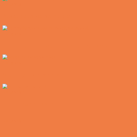
Vittigheder
Postbuddets værste morgen
Vittigheder
Hemmeligheden bag et lykkeligt ægteskab
Vittigheder
Noget nyt i soveværelset
Vittigheder
Den hurtige dukkert
Vittigheder
Lille Michael og boliglånet…