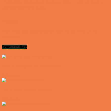
Telefonen ringer hos narkopolitiet… Jeg vil gerne
anmeldelse min nabo….
Vittigheder
Den mest usandsynlige dartspiller går ind på et
værtshus
Seneste indlæg
Den tavse gæst på værtshuset
Vittigheder
En øl med ekstra service
Vittigheder