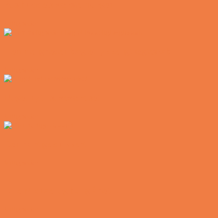
Postbuddets værste morgen
Vittigheder
Hemmeligheden bag et lykkeligt ægteskab
Vittigheder
Noget nyt i soveværelset
Vittigheder
Den hurtige dukkert
Vittigheder
Lille Michael og boliglånet…
Vittigheder