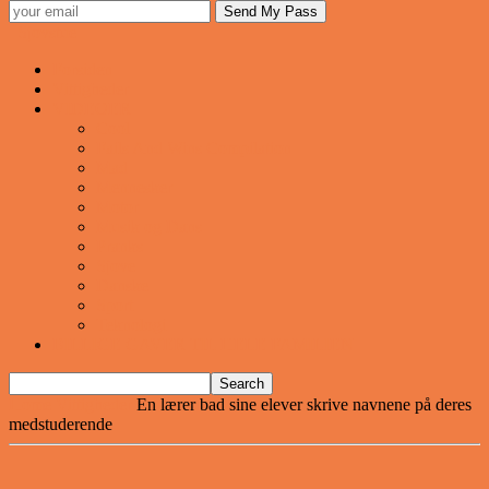
Sjovstue
Forsiden
Vittigheder
VIDEOER
Cool
Fails And Wins Compilation
Mad
Mennesker
Motor
Musik og Dans
Pranks
Sjove
Danske
Sport
Teknologi
BILLIGE GAVER TIL HELE FAMILIEN
Home
Vittigheder
En lærer bad sine elever skrive navnene på deres
medstuderende