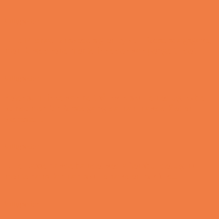
Vittigheder
Lille Michael ønskede sig en cykel i fødselsdagsgave,
men forældrene mente ikke der var penge til det…
Vittigheder
Peter som ikke var helt så kvik skulle ned og købe
kondomer for første gang da han havde fået en
kæreste…
Vittigheder
Lille Lasse havde bandet ved aftensbordet og nu
mente hans far han skulle have en røvfuld..
Vittigheder