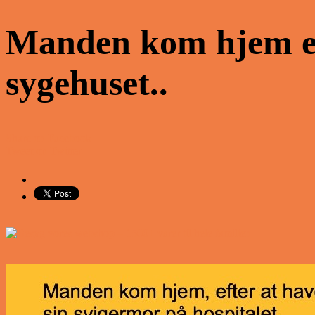
Manden kom hjem eft
sygehuset..
Share on Facebook
Tweet on Twitter