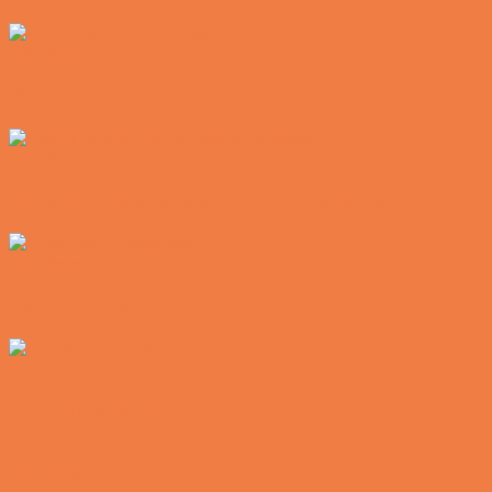
Vittigheder
Postbuddets værste morgen
Vittigheder
Hemmeligheden bag et lykkeligt ægteskab
Vittigheder
Noget nyt i soveværelset
Vittigheder
Den hurtige dukkert
Vittigheder