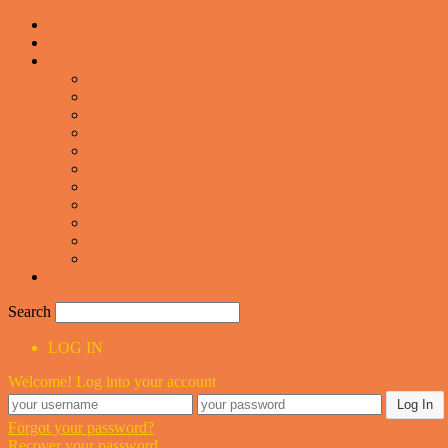
Forsiden
Vittigheder
VIDEOER
Cool
Fails And Wins Compilation
Mad
Mennesker
Motor
Musik og Dans
Pranks
Sjove
Danske
Sport
Teknologi
BILLIGE GAVER TIL HELE FAMILIEN
Search
LOG IN
Welcome! Log into your account
Forgot your password?
Recover your password