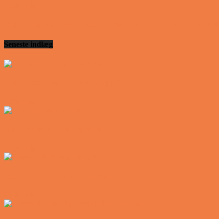
Vittigheder
Den mest usandsynlige dartspiller går ind på et værts
Seneste indlæg
Den tavse gæst på værtshuset
Vittigheder
En øl med ekstra service
Vittigheder
Postbuddets værste morgen
Vittigheder