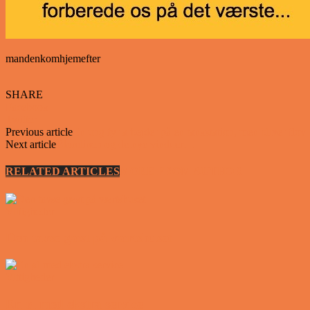
mandenkomhjemefter
SHARE
Facebook
Twitter
Previous article
En ung fyr arbejder på en tankstation, men bliver flov 
Next article
Blondinen og de nye vinduer…
RELATED ARTICLES
MORE FROM AUTHOR
Vittigheder
Den tavse gæst på værtshuset
Vittigheder
En øl med ekstra service