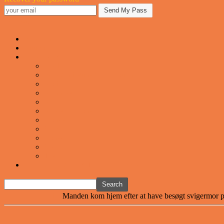
Sjovstue
Forsiden
Vittigheder
VIDEOER
Cool
Fails And Wins Compilation
Mad
Mennesker
Motor
Musik og Dans
Pranks
Sjove
Danske
Sport
Teknologi
BILLIGE GAVER TIL HELE FAMILIEN
Home
Vittigheder
Manden kom hjem efter at have besøgt svigermor p