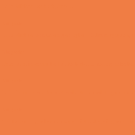
Lille Michael og boliglånet…
Vittigheder
Lille Michael ønskede sig en cykel i fødselsdagsgave,
Vittigheder
Peter som ikke var helt så kvik skulle ned og købe k
Vittigheder
Lille Lasse havde bandet ved aftensbordet og nu ment
Vittigheder
Telefonen ringer hos narkopolitiet… Jeg vil gerne a