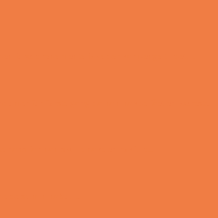
 men forældrene mente ikke der var penge til det…
ondomer for første gang da han havde fået en kæreste…
e hans far han skulle have en røvfuld..
nmeldelse min nabo….