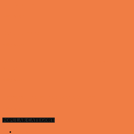
Den første date….
Vittigheder
Den utro mand….
Vittigheder
Lille Per havde skrevet noget frækt på tavlen i
skolen…
Vittigheder
Hansens kone var hele tiden efter ham…
Vittigheder
POPULAR CATEGORY
Vittigheder
923