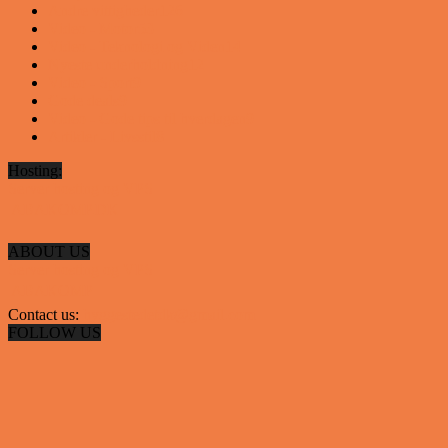
Andre vittigheder
126
Video - Motor
53
Video - Teknologi og Viden
14
Nyeste underholdning
12
Video - Sport
9
Gode deals
9
Video - Gode tips til hverdagen
9
Artikler - Livsstil
8
Hosting:
Server hosting og VPS
 ABAKOMP.DK
ABOUT US
Server hosting og VPS
 ABAKOMP
Contact us:
hyggestedetdk@gmail.com
FOLLOW US
✕