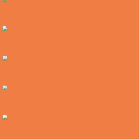
Den tavse gæst på værtshuset
Vittigheder
En øl med ekstra service
Vittigheder
Postbuddets værste morgen
Vittigheder
Hemmeligheden bag et lykkeligt ægteskab
Vittigheder
Noget nyt i soveværelset