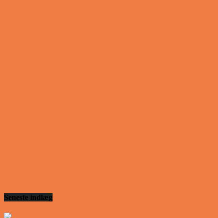
kæreste…
Vittigheder
Lille Lasse havde bandet ved aftensbordet og nu
mente hans far han skulle have en røvfuld..
Vittigheder
Telefonen ringer hos narkopolitiet… Jeg vil gerne
anmeldelse min nabo….
Vittigheder
Den mest usandsynlige dartspiller går ind på et
værtshus
Seneste indlæg