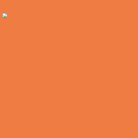
Noget nyt i soveværelset
Vittigheder
Den hurtige dukkert
Vittigheder
Lille Michael og boliglånet…
Vittigheder
Lille Michael ønskede sig en cykel i fødselsdagsgave,
men forældrene mente ikke der var penge til det…
Vittigheder
Peter som ikke var helt så kvik skulle ned og købe
kondomer for første gang da han havde fået en