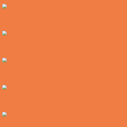
Vittigheder
Den tavse gæst på værtshuset
Vittigheder
En øl med ekstra service
Vittigheder
Postbuddets værste morgen
Vittigheder
Hemmeligheden bag et lykkeligt ægteskab
Vittigheder