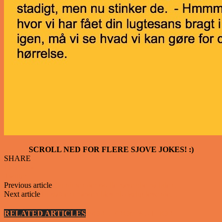
SCROLL NED FOR FLERE SJOVE JOKES! :)
SHARE
Facebook
Twitter
Previous article
Blondinen der skulle have olie på bilen….
Next article
To statuer i parken blev pludselig levende….
RELATED ARTICLES
MORE FROM AUTHOR