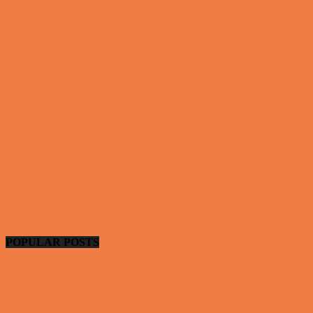
Ung uerfaren kvinde
Vittigheder
De bedste fodboldmål, evner og fails
Video - Sport
Yamaha R1 og GSXR 1000 valgte den forkert
Nissan GTR og...
Video - Motor
POPULAR POSTS
En nordjysk mand var hos sin psykiater fordi han
drak for...