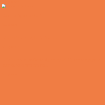
Vittigheder
Den hurtige dukkert
Vittigheder
Lille Michael og boliglånet…
Vittigheder
Lille Michael ønskede sig en cykel i fødselsdagsgave,
men forældrene mente...
Vittigheder