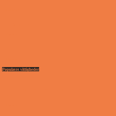
Vittigheder
Den første date….
Vittigheder
Den utro mand….
Vittigheder
Populære vittigheder
En nordjysk mand var hos sin psykiater fordi han
drak for...
Vittigheder