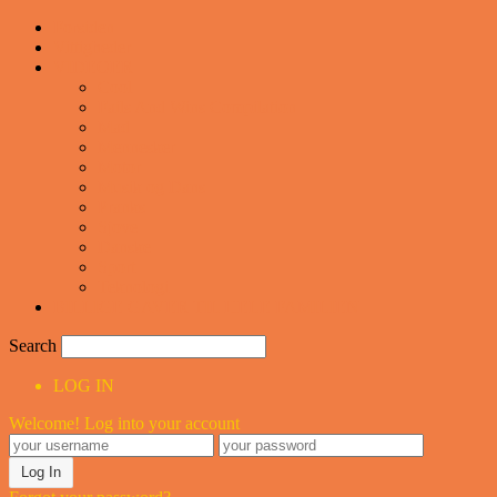
Forsiden
Vittigheder
VIDEOER
Cool
Fails And Wins Compilation
Mad
Mennesker
Motor
Musik og Dans
Pranks
Sjove
Danske
Sport
Teknologi
BILLIGE GAVER TIL HELE FAMILIEN
Search
LOG IN
Welcome! Log into your account