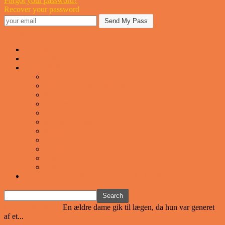
Forgot your password?
Recover your password
Sjovstue
Forsiden
Vittigheder
VIDEOER
Cool
Fails And Wins Compilation
Mad
Mennesker
Motor
Musik og Dans
Pranks
Sjove
Danske
Sport
Teknologi
BILLIGE GAVER TIL HELE FAMILIEN
Home
Vittigheder
En ældre dame gik til lægen, da hun var generet
af et...