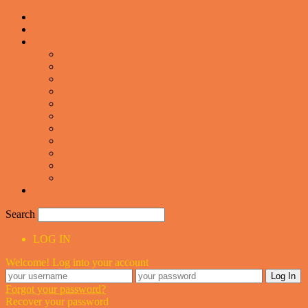
Forsiden
Vittigheder
VIDEOER
Cool
Fails And Wins Compilation
Mad
Mennesker
Motor
Musik og Dans
Pranks
Sjove
Danske
Sport
Teknologi
BILLIGE GAVER TIL HELE FAMILIEN
Search
LOG IN
Welcome! Log into your account
Forgot your password?
Recover your password