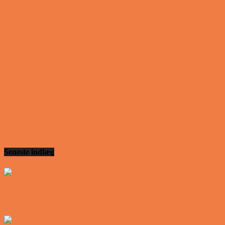
Lille Lasse havde bandet ved aftensbordet og nu
mente hans far han skulle have en røvfuld..
Vittigheder
Telefonen ringer hos narkopolitiet… Jeg vil gerne
anmeldelse min nabo….
Vittigheder
Den mest usandsynlige dartspiller går ind på et
værtshus
Seneste indlæg
Den tavse gæst på værtshuset
Vittigheder