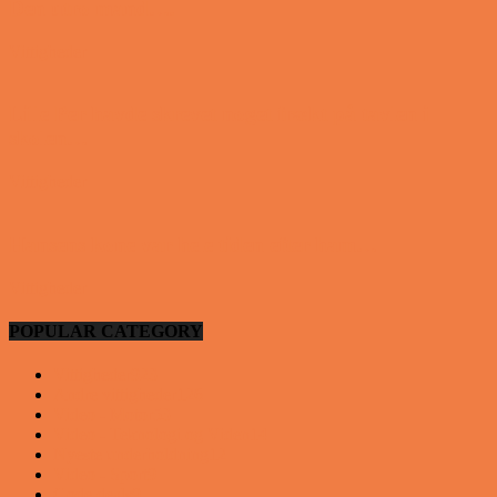
Den utro mand….
Vittigheder
Lille Per havde skrevet noget frækt på tavlen i
skolen…
Vittigheder
Hansens kone var hele tiden efter ham…
Vittigheder
POPULAR CATEGORY
Vittigheder
923
Andre vittigheder
126
Video - Motor
53
Video - Teknologi og Viden
14
Nyeste underholdning
12
Video - Sport
9
Gode deals
9