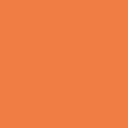
Den hurtige dukkert
Vittigheder
Lille Michael og boliglånet…
Vittigheder
Lille Michael ønskede sig en cykel i fødselsdagsgave,
men forældrene mente ikke der var penge til det…
Vittigheder
Peter som ikke var helt så kvik skulle ned og købe
kondomer for første gang da han havde fået en
kæreste…
Vittigheder