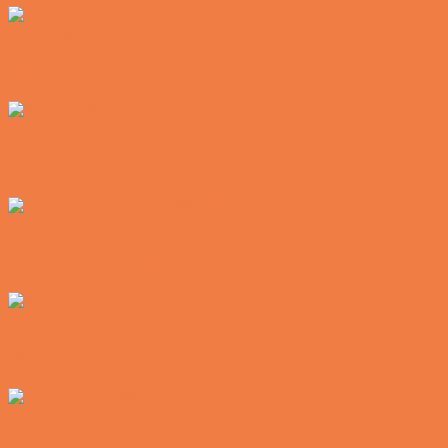
Vittigheder
En øl med ekstra service
Vittigheder
Postbuddets værste morgen
Vittigheder
Hemmeligheden bag et lykkeligt ægteskab
Vittigheder
Noget nyt i soveværelset
Vittigheder