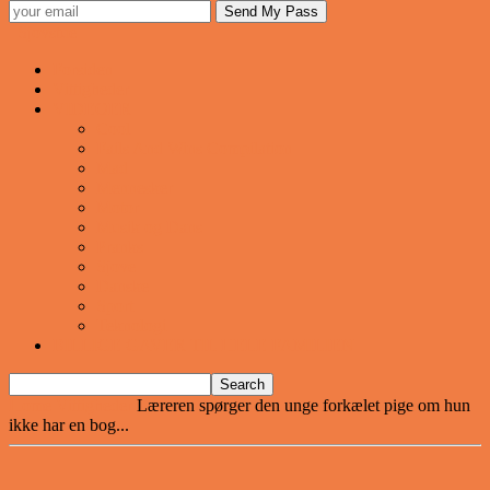
Sjovstue
Forsiden
Vittigheder
VIDEOER
Cool
Fails And Wins Compilation
Mad
Mennesker
Motor
Musik og Dans
Pranks
Sjove
Danske
Sport
Teknologi
BILLIGE GAVER TIL HELE FAMILIEN
Home
Vittigheder
Læreren spørger den unge forkælet pige om hun
ikke har en bog...