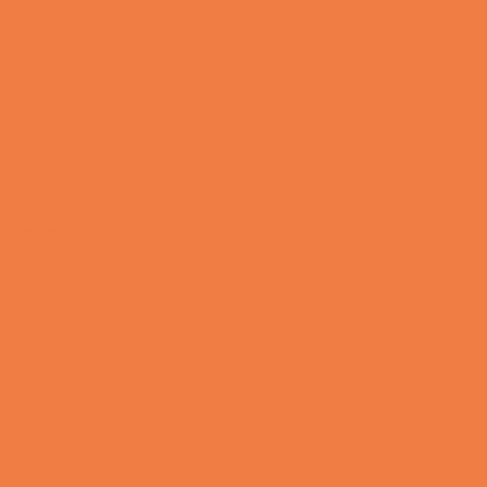
Vittigheder
Lille Michael og boliglånet…
Vittigheder
Lille Michael ønskede sig en cykel i fødselsdagsgave,
men forældrene mente...
Vittigheder