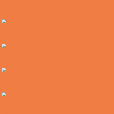
En øl med ekstra service
Vittigheder
Postbuddets værste morgen
Vittigheder
Hemmeligheden bag et lykkeligt ægteskab
Vittigheder
Noget nyt i soveværelset
Vittigheder
Den hurtige dukkert