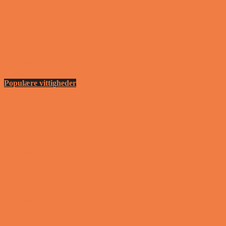
Vittigheder
Den utro mand….
Vittigheder
Populære vittigheder
En nordjysk mand var hos sin psykiater fordi han
drak for...
Vittigheder
Den første date….
Vittigheder