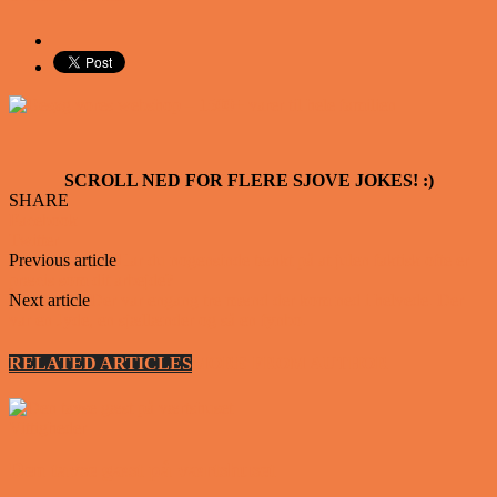
SCROLL NED FOR FLERE SJOVE JOKES! :)
SHARE
Facebook
Twitter
Previous article
Har du nogensinde tænkt på at julen faktisk ofte er
præcis som dit arbejde?
Next article
Der var engang tre mænd der kom ned i helvede. Der
var en Jyde, en sjællænder og så en fynbo.
RELATED ARTICLES
MORE FROM AUTHOR
Vittigheder
Den tavse gæst på værtshuset