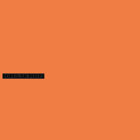
De bedste fodboldmål, evner og fails
Video - Sport
Yamaha R1 og GSXR 1000 valgte den forkert
Nissan GTR og...
Video - Motor
POPULAR POSTS
En nordjysk mand var hos sin psykiater fordi han
drak for...
Vittigheder
Den første date….