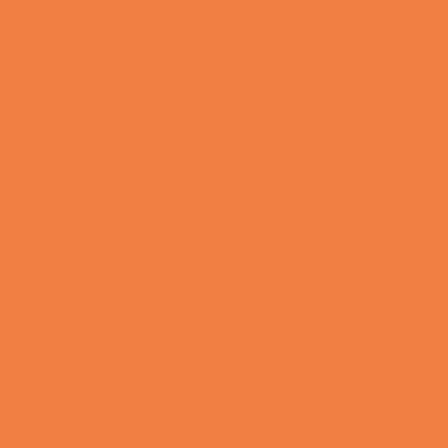
Den hurtige dukkert
Vittigheder
Lille Michael og boliglånet…
Vittigheder
Lille Michael ønskede sig en cykel i fødselsdagsgave,
men forældrene mente ikke der var penge til det…
Vittigheder
Peter som ikke var helt så kvik skulle ned og købe
kondomer for første gang da han havde fået en
kæreste…
Vittigheder