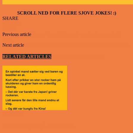
SCROLL NED FOR FLERE SJOVE JOKES! :)
SHARE
Facebook
Twitter
Previous article
Konen bliver altid sur når manden kommer fuld
hjem..
Next article
Konen der forelskede sig i et stinkdyr på ferie i Canada..
RELATED ARTICLES
MORE FROM AUTHOR
Vittigheder
Den tavse gæst på værtshuset