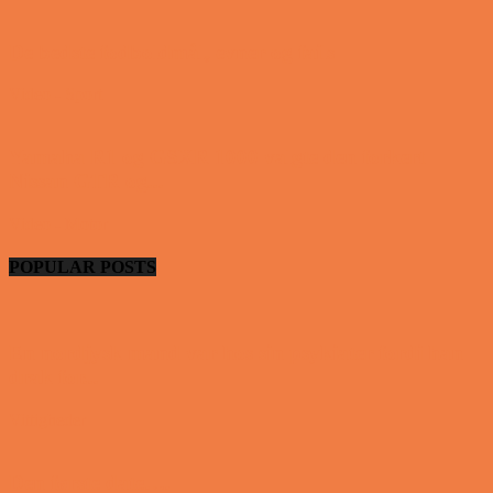
De bedste fodboldmål, evner og fails
Video - Sport
Yamaha R1 og GSXR 1000 valgte den forkert
Nissan GTR og...
Video - Motor
POPULAR POSTS
En nordjysk mand var hos sin psykiater fordi han
drak for...
Vittigheder
Den første date….