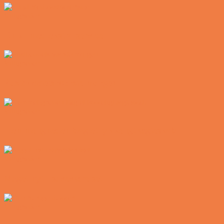
Vittigheder
En øl med ekstra service
Vittigheder
Postbuddets værste morgen
Vittigheder
Hemmeligheden bag et lykkeligt ægteskab
Vittigheder
Noget nyt i soveværelset
Vittigheder