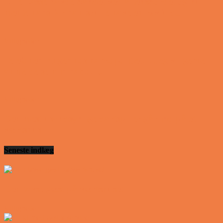
Lille Lasse havde bandet ved aftensbordet og nu
mente hans far han skulle have en røvfuld..
Vittigheder
Telefonen ringer hos narkopolitiet… Jeg vil gerne
anmeldelse min nabo….
Vittigheder
Den mest usandsynlige dartspiller går ind på et
værtshus
Seneste indlæg
Den tavse gæst på værtshuset
Vittigheder