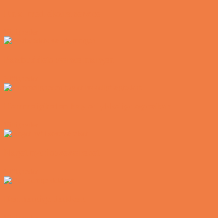
En øl med ekstra service
Vittigheder
Postbuddets værste morgen
Vittigheder
Hemmeligheden bag et lykkeligt ægteskab
Vittigheder
Noget nyt i soveværelset
Vittigheder
Den hurtige dukkert
Vittigheder