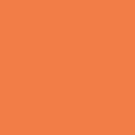
Lille Michael og boliglånet…
Vittigheder
Lille Michael ønskede sig en cykel i fødselsdagsgave,
men forældrene mente...
Vittigheder