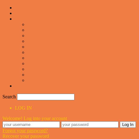
Forsiden
Vittigheder
VIDEOER
Cool
Fails And Wins Compilation
Mad
Mennesker
Motor
Musik og Dans
Pranks
Sjove
Danske
Sport
Teknologi
BILLIGE GAVER TIL HELE FAMILIEN
Search
LOG IN
Welcome! Log into your account
Forgot your password?
Recover your password