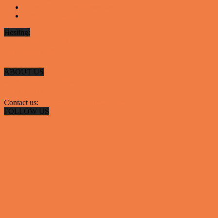
Video - Gode tips til hverdagen
9
Artikler - Livsstil
8
Hosting:
Server hosting og VPS
 ABAKOMP.DK
ABOUT US
Server hosting og VPS
 ABAKOMP
Contact us:
hyggestedetdk@gmail.com
FOLLOW US
✕