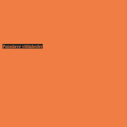
Vittigheder
Den utro mand….
Vittigheder
Populære vittigheder
En nordjysk mand var hos sin psykiater fordi han
drak for...
Vittigheder
Den første date….
Vittigheder