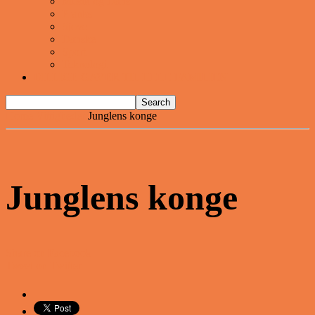
Musik og Dans
Pranks
Sjove
Danske
Sport
Teknologi
BILLIGE GAVER TIL HELE FAMILIEN
Home
Vittigheder
Junglens konge
Junglens konge
Share on Facebook
Tweet on Twitter