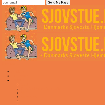
Sjovstue
Forsiden
Vittigheder
VIDEOER
Cool
Fails And Wins Compilation
Mad
Mennesker
Motor