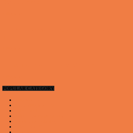
Den utro mand….
Vittigheder
Lille Per havde skrevet noget frækt på tavlen i
skolen…
Vittigheder
Hansens kone var hele tiden efter ham…
Vittigheder
POPULAR CATEGORY
Vittigheder
923
Andre vittigheder
126
Video - Motor
53
Video - Teknologi og Viden
14
Nyeste underholdning
12
Video - Sport
9
Gode deals
9