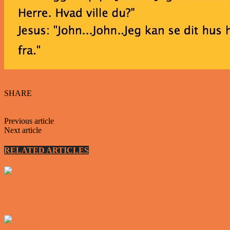
SHARE
Facebook
Twitter
Previous article
Sønnen kommer med en god nyhed til faderen
Next article
Tre damer kørte ved et uheld en fe over..
RELATED ARTICLES
MORE FROM AUTHOR
Vittigheder
Den tavse gæst på værtshuset
Vittigheder