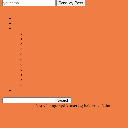
Sjovstue
Forsiden
Vittigheder
VIDEOER
Cool
Fails And Wins Compilation
Mad
Mennesker
Motor
Musik og Dans
Pranks
Sjove
Danske
Sport
Teknologi
BILLIGE GAVER TIL HELE FAMILIEN
Home
Vittigheder
Jesus hænger på korset og kalder på John….