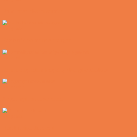
En øl med ekstra service
Vittigheder
Postbuddets værste morgen
Vittigheder
Hemmeligheden bag et lykkeligt ægteskab
Vittigheder
Noget nyt i soveværelset
Vittigheder
Den hurtige dukkert