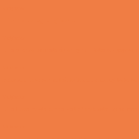
Vittigheder
Lille Michael og boliglånet…
Vittigheder
Lille Michael ønskede sig en cykel i fødselsdagsgave,
Vittigheder
Peter som ikke var helt så kvik skulle ned og købe k
Vittigheder
Lille Lasse havde bandet ved aftensbordet og nu ment
Vittigheder
Telefonen ringer hos narkopolitiet… Jeg vil gerne a