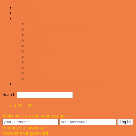
Forsiden
Vittigheder
VIDEOER
Cool
Fails And Wins Compilation
Mad
Mennesker
Motor
Musik og Dans
Pranks
Sjove
Danske
Sport
Teknologi
BILLIGE GAVER TIL HELE FAMILIEN
Search
LOG IN
Welcome! Log into your account
Forgot your password?
Recover your password