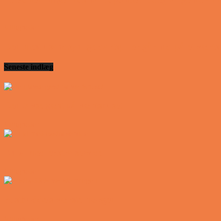
Vittigheder
Den mest usandsynlige dartspiller går ind på et værts
Seneste indlæg
Den tavse gæst på værtshuset
Vittigheder
En øl med ekstra service
Vittigheder
Postbuddets værste morgen
Vittigheder