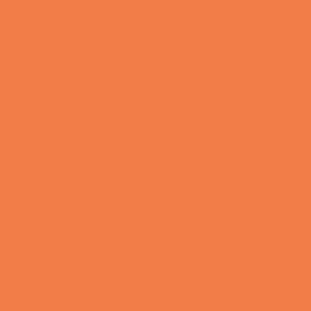
 men forældrene mente ikke der var penge til det…
ondomer for første gang da han havde fået en kæreste…
e hans far han skulle have en røvfuld..
nmeldelse min nabo….