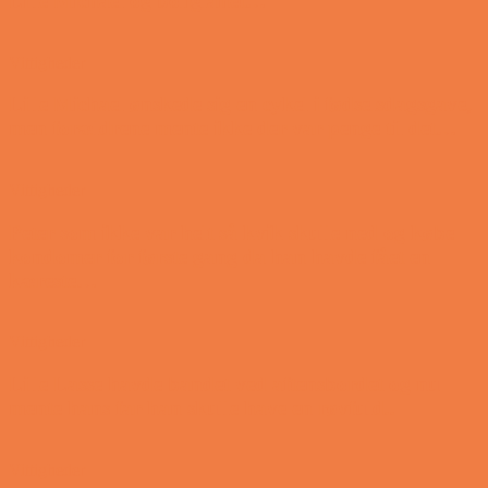
Lille Michael og boliglånet…
Vittigheder
Lille Michael ønskede sig en cykel i fødselsdagsgave,
men forældrene mente ikke der var penge til det…
Vittigheder
Peter som ikke var helt så kvik skulle ned og købe
kondomer for første gang da han havde fået en
kæreste…
Vittigheder
Lille Lasse havde bandet ved aftensbordet og nu
mente hans far han skulle have en røvfuld..
Vittigheder