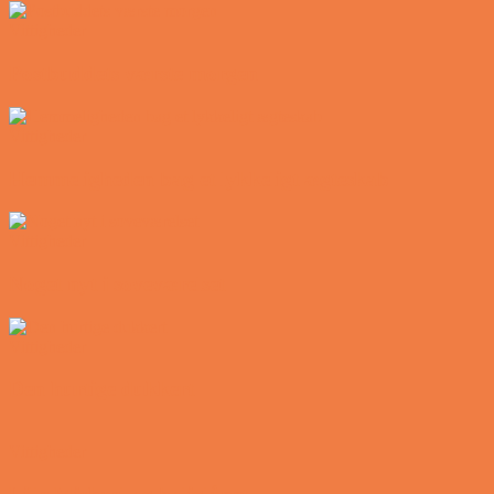
Vittigheder
Postbuddets værste morgen
Vittigheder
Hemmeligheden bag et lykkeligt ægteskab
Vittigheder
Noget nyt i soveværelset
Vittigheder
Den hurtige dukkert
Vittigheder