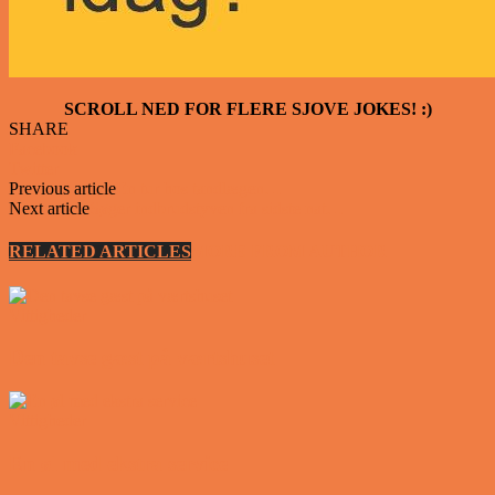
SCROLL NED FOR FLERE SJOVE JOKES! :)
SHARE
Facebook
Twitter
Previous article
En tur hos tandlægen…
Next article
Søger indbrudstyven fra sidste nat…
RELATED ARTICLES
MORE FROM AUTHOR
Vittigheder
Den tavse gæst på værtshuset
Vittigheder
En øl med ekstra service