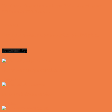
Telefonen ringer hos narkopolitiet… Jeg vil gerne
anmeldelse min nabo….
Vittigheder
Den mest usandsynlige dartspiller går ind på et
værtshus
Seneste indlæg
Den tavse gæst på værtshuset
Vittigheder
En øl med ekstra service
Vittigheder