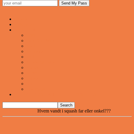
Sjovstue
Forsiden
Vittigheder
VIDEOER
Cool
Fails And Wins Compilation
Mad
Mennesker
Motor
Musik og Dans
Pranks
Sjove
Danske
Sport
Teknologi
BILLIGE GAVER TIL HELE FAMILIEN
Home
Vittigheder
Hvem vandt i squash far eller onkel???