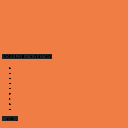
Lille Per havde skrevet noget frækt på tavlen i
skolen…
Vittigheder
Hansens kone var hele tiden efter ham…
Vittigheder
POPULAR CATEGORY
Vittigheder
923
Andre vittigheder
126
Video - Motor
53
Video - Teknologi og Viden
14
Nyeste underholdning
12
Video - Sport
9
Gode deals
9
Video - Gode tips til hverdagen
9
Artikler - Livsstil
8
Hosting:
Server hosting og VPS