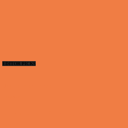
EDITOR PICKS
Ung uerfaren kvinde
Vittigheder
De bedste fodboldmål, evner og fails
Video - Sport