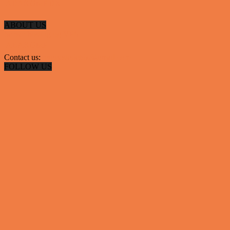
 ABAKOMP.DK
ABOUT US
Server hosting og VPS
 ABAKOMP
Contact us:
hyggestedetdk@gmail.com
FOLLOW US
✕