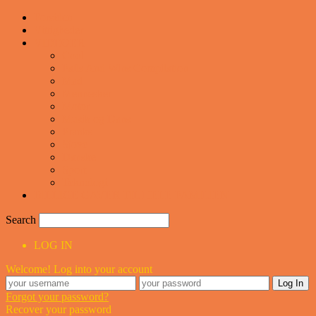
Forsiden
Vittigheder
VIDEOER
Cool
Fails And Wins Compilation
Mad
Mennesker
Motor
Musik og Dans
Pranks
Sjove
Danske
Sport
Teknologi
BILLIGE GAVER TIL HELE FAMILIEN
Search
LOG IN
Welcome! Log into your account
Forgot your password?
Recover your password