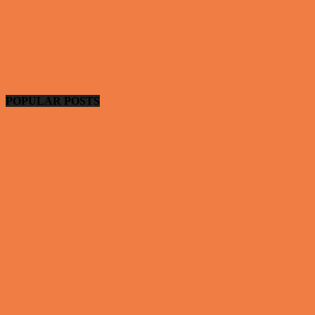
Yamaha R1 og GSXR 1000 valgte den forkert
Nissan GTR og...
Video - Motor
POPULAR POSTS
En nordjysk mand var hos sin psykiater fordi han
drak for...
Vittigheder
Den første date….
Vittigheder
Den utro mand….