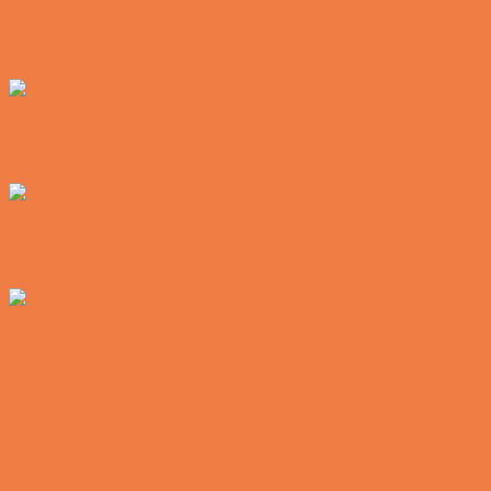
Postbuddets værste morgen
Vittigheder
Hemmeligheden bag et lykkeligt ægteskab
Vittigheder
Noget nyt i soveværelset
Vittigheder
Den hurtige dukkert
Vittigheder
Lille Michael og boliglånet…
Vittigheder