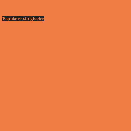
Vittigheder
Populære vittigheder
En nordjysk mand var hos sin psykiater fordi han
drak for...
Vittigheder
Den første date….
Vittigheder
Den utro mand….
Vittigheder