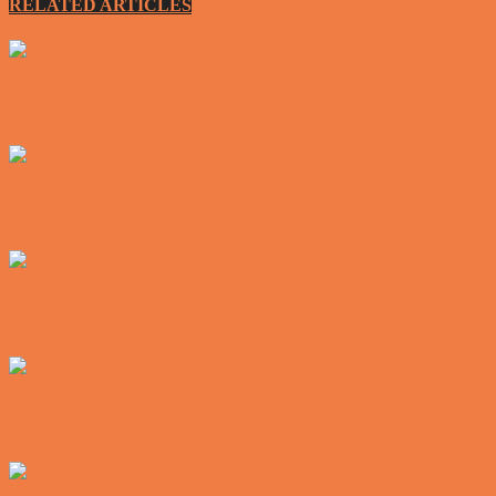
RELATED ARTICLES
MORE FROM AUTHOR
Vittigheder
Den tavse gæst på værtshuset
Vittigheder
En øl med ekstra service
Vittigheder
Postbuddets værste morgen
Vittigheder
Hemmeligheden bag et lykkeligt ægteskab
Vittigheder