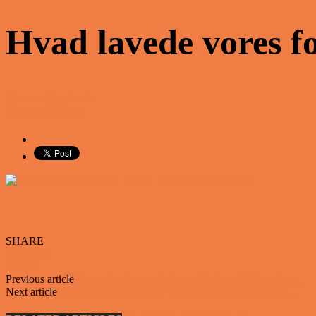
Hvad lavede vores fo
Share on Facebook
Tweet on Twitter
SHARE
Facebook
Twitter
Previous article
To smarte drenge stod og spillede op til hinanden…
Next article
En nyuddannet ingeniør var til sin første jobsamtale…