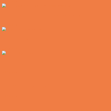
Vittigheder
Hemmeligheden bag et lykkeligt ægteskab
Vittigheder
Noget nyt i soveværelset
Vittigheder
Den hurtige dukkert
Vittigheder
Lille Michael og boliglånet…
Vittigheder
Lille Michael ønskede sig en cykel i fødselsdagsgave,