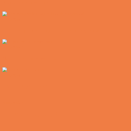
Postbuddets værste morgen
Vittigheder
Hemmeligheden bag et lykkeligt ægteskab
Vittigheder
Noget nyt i soveværelset
Vittigheder
Den hurtige dukkert
Vittigheder
Lille Michael og boliglånet…
Vittigheder