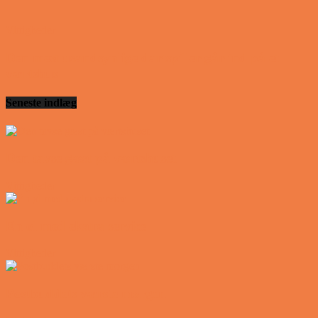
Vittigheder
Den mest usandsynlige dartspiller går ind på et
værtshus
Seneste indlæg
Den tavse gæst på værtshuset
Vittigheder
En øl med ekstra service
Vittigheder
Postbuddets værste morgen