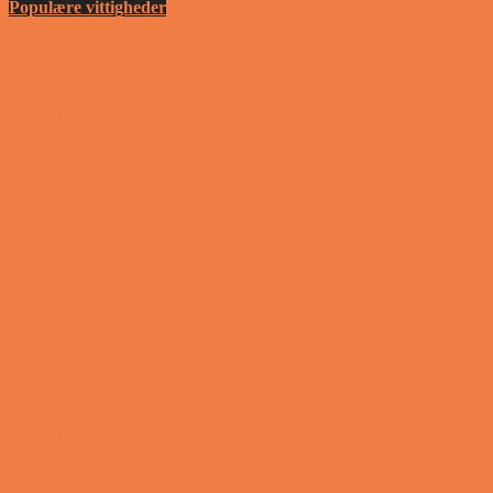
Populære vittigheder
En nordjysk mand var hos sin psykiater fordi han
drak for...
Vittigheder
Den første date….
Vittigheder
Den utro mand….
Vittigheder
Lille Per havde skrevet noget frækt på tavlen i
skolen…