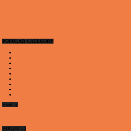
Vittigheder
Hansens kone var hele tiden efter ham…
Vittigheder
POPULAR CATEGORY
Vittigheder
923
Andre vittigheder
126
Video - Motor
53
Video - Teknologi og Viden
14
Nyeste underholdning
12
Video - Sport
9
Gode deals
9
Video - Gode tips til hverdagen
9
Artikler - Livsstil
8
Hosting:
Server hosting og VPS
 ABAKOMP.DK
ABOUT US