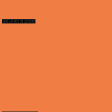
Nissan GTR og...
Video - Motor
POPULAR POSTS
En nordjysk mand var hos sin psykiater fordi han
drak for...
Vittigheder
Den første date….
Vittigheder
Den utro mand….
Vittigheder