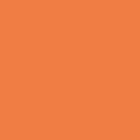
Lille Michael ønskede sig en cykel i fødselsdagsgave,
men forældrene mente ikke der var penge til det…
Vittigheder
Peter som ikke var helt så kvik skulle ned og købe
kondomer for første gang da han havde fået en
kæreste…
Vittigheder
Lille Lasse havde bandet ved aftensbordet og nu
mente hans far han skulle have en røvfuld..
Vittigheder
Telefonen ringer hos narkopolitiet… Jeg vil gerne
anmeldelse min nabo….