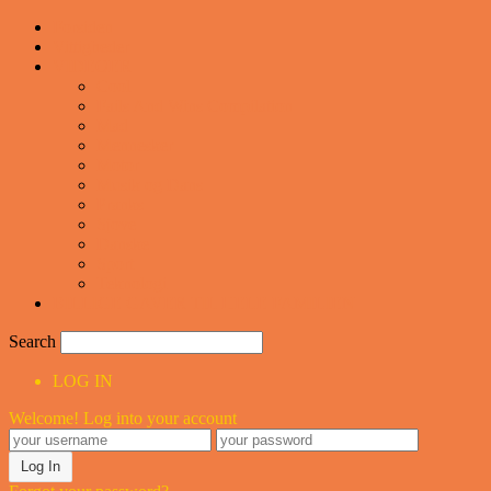
Forsiden
Vittigheder
VIDEOER
Cool
Fails And Wins Compilation
Mad
Mennesker
Motor
Musik og Dans
Pranks
Sjove
Danske
Sport
Teknologi
BILLIGE GAVER TIL HELE FAMILIEN
Search
LOG IN
Welcome! Log into your account