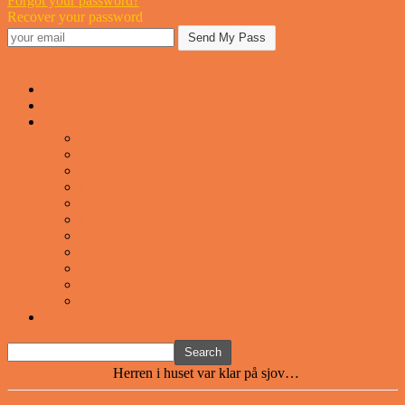
Forgot your password?
Recover your password
Sjovstue
Forsiden
Vittigheder
VIDEOER
Cool
Fails And Wins Compilation
Mad
Mennesker
Motor
Musik og Dans
Pranks
Sjove
Danske
Sport
Teknologi
BILLIGE GAVER TIL HELE FAMILIEN
Home
Vittigheder
Herren i huset var klar på sjov…