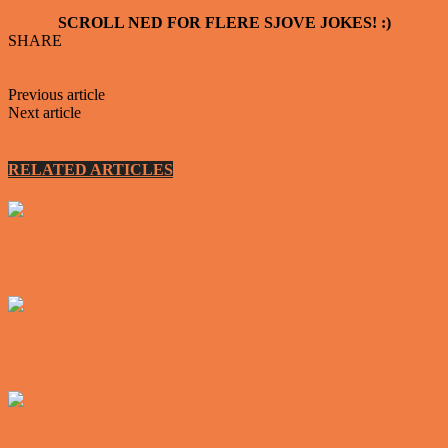
SCROLL NED FOR FLERE SJOVE JOKES! :)
SHARE
Facebook
Twitter
Previous article
Spøgelsesbilisten
Next article
Det gamle ægtepar var til det årlige gennemcheck hos
lægen
RELATED ARTICLES
MORE FROM AUTHOR
Vittigheder
Den tavse gæst på værtshuset
Vittigheder
En øl med ekstra service
Vittigheder