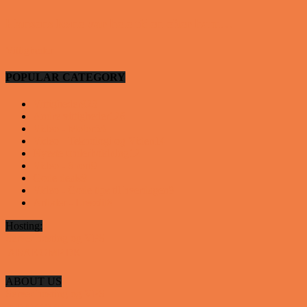
Hansens kone var hele tiden efter ham…
Vittigheder
POPULAR CATEGORY
Vittigheder
923
Andre vittigheder
126
Video - Motor
53
Video - Teknologi og Viden
14
Nyeste underholdning
12
Video - Sport
9
Gode deals
9
Video - Gode tips til hverdagen
9
Artikler - Livsstil
8
Hosting:
Server hosting og VPS
 ABAKOMP.DK
ABOUT US
Server hosting og VPS