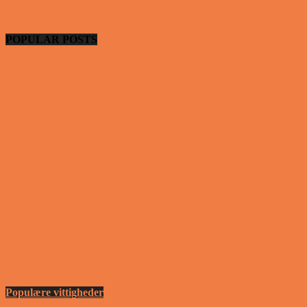
Video - Motor
POPULAR POSTS
En nordjysk mand var hos sin psykiater fordi han
drak for...
Vittigheder
Den første date….
Vittigheder
Den utro mand….
Vittigheder
Populære vittigheder