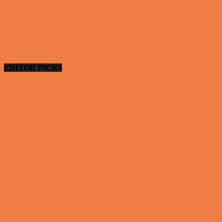
EDITOR PICKS
Ung uerfaren kvinde
Vittigheder
De bedste fodboldmål, evner og fails
Video - Sport
Yamaha R1 og GSXR 1000 valgte den forkert
Nissan GTR og...