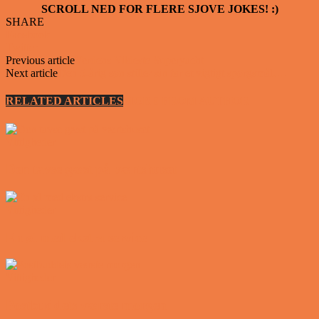
SCROLL NED FOR FLERE SJOVE JOKES! :)
SHARE
Facebook
Twitter
Previous article
Verdens Vildeste Superyacht
Next article
Den 5-årig søn stiller sin far et vigtigt spørgsmål….
RELATED ARTICLES
MORE FROM AUTHOR
Vittigheder
Den tavse gæst på værtshuset
Vittigheder
En øl med ekstra service
Vittigheder
Postbuddets værste morgen