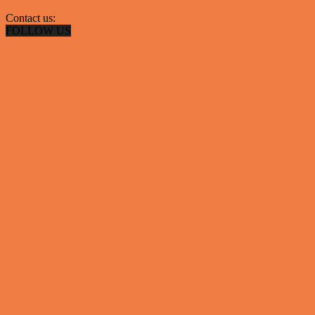
 ABAKOMP
Contact us:
hyggestedetdk@gmail.com
FOLLOW US
✕