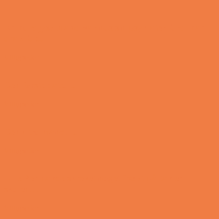
En nordjysk mand var hos sin psykiater fordi han
drak for...
Vittigheder
Den første date….
Vittigheder
Den utro mand….
Vittigheder
Lille Per havde skrevet noget frækt på tavlen i
skolen…
Vittigheder