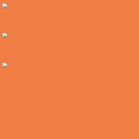
Vittigheder
Hemmeligheden bag et lykkeligt ægteskab
Vittigheder
Noget nyt i soveværelset
Vittigheder
Den hurtige dukkert
Vittigheder
Lille Michael og boliglånet…
Vittigheder