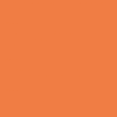
Lille Michael ønskede sig en cykel i fødselsdagsgave,
men forældrene mente ikke der var penge til det…
Vittigheder
Peter som ikke var helt så kvik skulle ned og købe
kondomer for første gang da han havde fået en
kæreste…
Vittigheder
Lille Lasse havde bandet ved aftensbordet og nu
mente hans far han skulle have en røvfuld..
Vittigheder
Telefonen ringer hos narkopolitiet… Jeg vil gerne
anmeldelse min nabo….