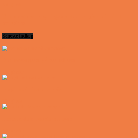
Vittigheder
Den mest usandsynlige dartspiller går ind på et
værtshus
Seneste indlæg
Den tavse gæst på værtshuset
Vittigheder
En øl med ekstra service
Vittigheder
Postbuddets værste morgen
Vittigheder