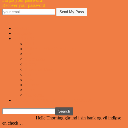
Forgot your password?
Recover your password
Sjovstue
Forsiden
Vittigheder
VIDEOER
Cool
Fails And Wins Compilation
Mad
Mennesker
Motor
Musik og Dans
Pranks
Sjove
Danske
Sport
Teknologi
BILLIGE GAVER TIL HELE FAMILIEN
Home
Vittigheder
Helle Thorning går ind i sin bank og vil indløse
en check…