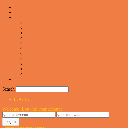
Forsiden
Vittigheder
VIDEOER
Cool
Fails And Wins Compilation
Mad
Mennesker
Motor
Musik og Dans
Pranks
Sjove
Danske
Sport
Teknologi
BILLIGE GAVER TIL HELE FAMILIEN
Search
LOG IN
Welcome! Log into your account