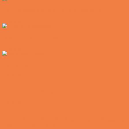
Hemmeligheden bag et lykkeligt ægteskab
Vittigheder
Noget nyt i soveværelset
Vittigheder
Den hurtige dukkert
Vittigheder
Lille Michael og boliglånet…
Vittigheder
Lille Michael ønskede sig en cykel i fødselsdagsgave,
men forældrene mente...