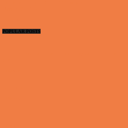
Yamaha R1 og GSXR 1000 valgte den forkert
Nissan GTR og...
Video - Motor
POPULAR POSTS
En nordjysk mand var hos sin psykiater fordi han
drak for...
Vittigheder
Den første date….
Vittigheder
Den utro mand….
Vittigheder