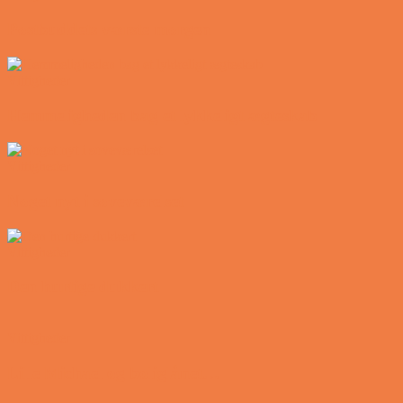
Postbuddets værste morgen
Vittigheder
Hemmeligheden bag et lykkeligt ægteskab
Vittigheder
Noget nyt i soveværelset
Vittigheder
Den hurtige dukkert
Vittigheder
Lille Michael og boliglånet…