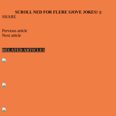
SCROLL NED FOR FLERE SJOVE JOKES! :)
SHARE
Facebook
Twitter
Previous article
En mand bestiller 3 drinks på et værtshus…
Next article
Lektoren var ude og løbe en tur i skoven da han mødte
en bjørn…
RELATED ARTICLES
MORE FROM AUTHOR
Vittigheder
Den tavse gæst på værtshuset
Vittigheder
En øl med ekstra service
Vittigheder