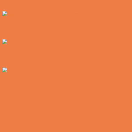
Vittigheder
Hemmeligheden bag et lykkeligt ægteskab
Vittigheder
Noget nyt i soveværelset
Vittigheder
Den hurtige dukkert
Vittigheder
Lille Michael og boliglånet…
Vittigheder