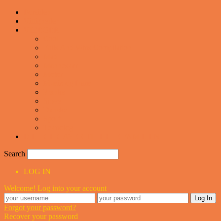
Forsiden
Vittigheder
VIDEOER
Cool
Fails And Wins Compilation
Mad
Mennesker
Motor
Musik og Dans
Pranks
Sjove
Danske
Sport
Teknologi
BILLIGE GAVER TIL HELE FAMILIEN
Search
LOG IN
Welcome! Log into your account
Forgot your password?
Recover your password