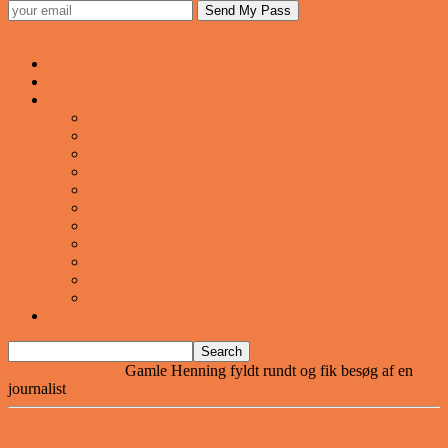
Sjovstue
Forsiden
Vittigheder
VIDEOER
Cool
Fails And Wins Compilation
Mad
Mennesker
Motor
Musik og Dans
Pranks
Sjove
Danske
Sport
Teknologi
BILLIGE GAVER TIL HELE FAMILIEN
Home
Vittigheder
Gamle Henning fyldt rundt og fik besøg af en
journalist