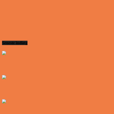
anmeldelse min nabo….
Vittigheder
Den mest usandsynlige dartspiller går ind på et
værtshus
Seneste indlæg
Den tavse gæst på værtshuset
Vittigheder
En øl med ekstra service
Vittigheder
Postbuddets værste morgen