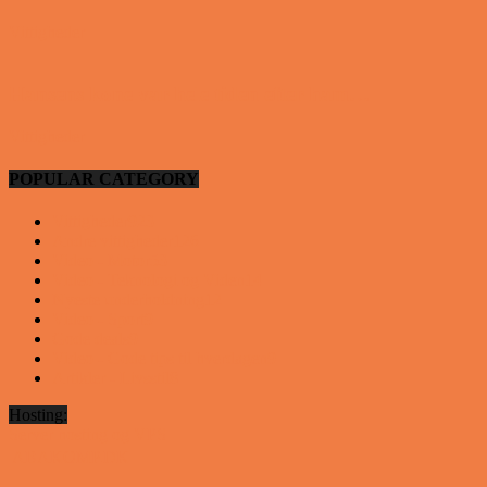
Vittigheder
Hansens kone var hele tiden efter ham…
Vittigheder
POPULAR CATEGORY
Vittigheder
923
Andre vittigheder
126
Video - Motor
53
Video - Teknologi og Viden
14
Nyeste underholdning
12
Video - Sport
9
Gode deals
9
Video - Gode tips til hverdagen
9
Artikler - Livsstil
8
Hosting:
Server hosting og VPS
 ABAKOMP.DK