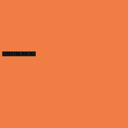
EDITOR PICKS
Ung uerfaren kvinde
Vittigheder
De bedste fodboldmål, evner og fails
Video - Sport