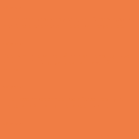
Vittigheder
Lille Michael ønskede sig en cykel i fødselsdagsgave,
men forældrene mente ikke der var penge til det…
Vittigheder
Peter som ikke var helt så kvik skulle ned og købe
kondomer for første gang da han havde fået en
kæreste…
Vittigheder
Lille Lasse havde bandet ved aftensbordet og nu
mente hans far han skulle have en røvfuld..
Vittigheder
Telefonen ringer hos narkopolitiet… Jeg vil gerne