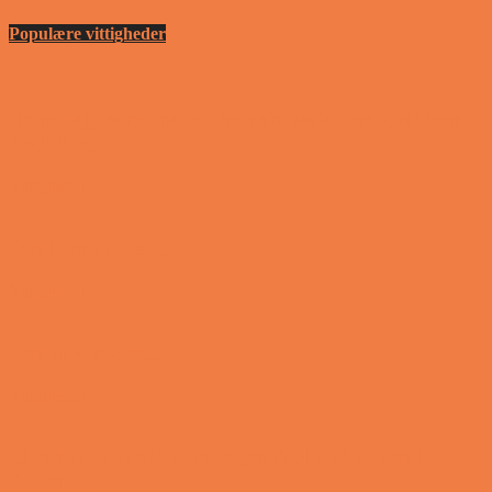
Populære vittigheder
En nordjysk mand var hos sin psykiater fordi han
drak for...
Vittigheder
Den første date….
Vittigheder
Den utro mand….
Vittigheder
Lille Per havde skrevet noget frækt på tavlen i
skolen…