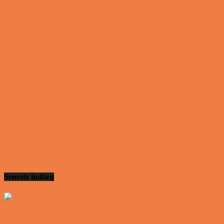
Peter som ikke var helt så kvik skulle ned og købe k
Vittigheder
Lille Lasse havde bandet ved aftensbordet og nu ment
Vittigheder
Telefonen ringer hos narkopolitiet… Jeg vil gerne a
Vittigheder
Den mest usandsynlige dartspiller går ind på et værts
Seneste indlæg
Den tavse gæst på værtshuset