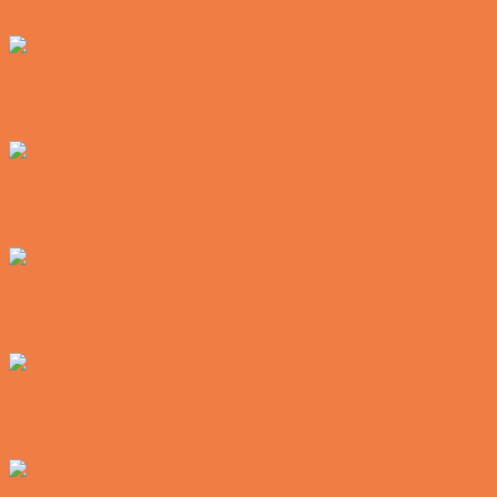
Vittigheder
En øl med ekstra service
Vittigheder
Postbuddets værste morgen
Vittigheder
Hemmeligheden bag et lykkeligt ægteskab
Vittigheder
Noget nyt i soveværelset
Vittigheder