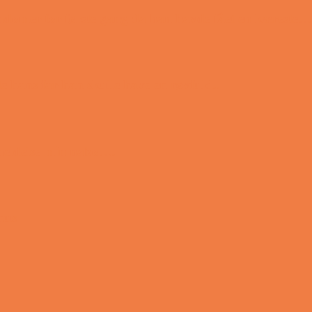
ondomer for første gang da han havde fået en kæreste…
e hans far han skulle have en røvfuld..
nmeldelse min nabo….
hus