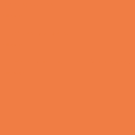
Den hurtige dukkert
Vittigheder
Lille Michael og boliglånet…
Vittigheder
Lille Michael ønskede sig en cykel i fødselsdagsgave,
Vittigheder