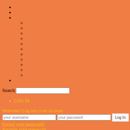
Forsiden
Vittigheder
VIDEOER
Cool
Fails And Wins Compilation
Mad
Mennesker
Motor
Musik og Dans
Pranks
Sjove
Danske
Sport
Teknologi
BILLIGE GAVER TIL HELE FAMILIEN
Search
LOG IN
Welcome! Log into your account
Forgot your password?
Recover your password