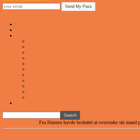
Sjovstue
Forsiden
Vittigheder
VIDEOER
Cool
Fails And Wins Compilation
Mad
Mennesker
Motor
Musik og Dans
Pranks
Sjove
Danske
Sport
Teknologi
BILLIGE GAVER TIL HELE FAMILIEN
Home
Vittigheder
Fru Hansen havde besluttet at overraske sin mand 