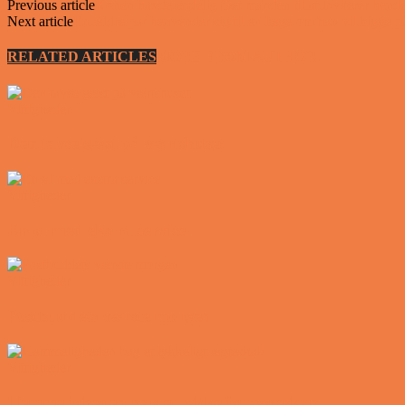
Previous article
Konen havde endelig fået manden til at inviterer hend
Next article
En ældre par henvender sig til en læge om han vil kigge 
RELATED ARTICLES
MORE FROM AUTHOR
Vittigheder
Den tavse gæst på værtshuset
Vittigheder
En øl med ekstra service
Vittigheder
Postbuddets værste morgen
Vittigheder
Hemmeligheden bag et lykkeligt ægteskab