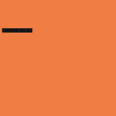
EDITOR PICKS
Ung uerfaren kvinde
Vittigheder
De bedste fodboldmål, evner og fails
Video - Sport
Yamaha R1 og GSXR 1000 valgte den forkert
Nissan GTR og...
Video - Motor