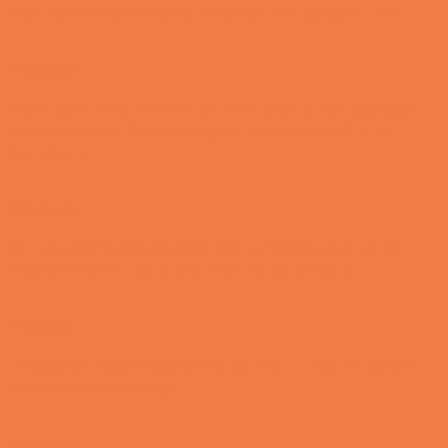
men forældrene mente ikke der var penge til det…
Vittigheder
Peter som ikke var helt så kvik skulle ned og købe
kondomer for første gang da han havde fået en
kæreste…
Vittigheder
Lille Lasse havde bandet ved aftensbordet og nu
mente hans far han skulle have en røvfuld..
Vittigheder
Telefonen ringer hos narkopolitiet… Jeg vil gerne
anmeldelse min nabo….
Vittigheder