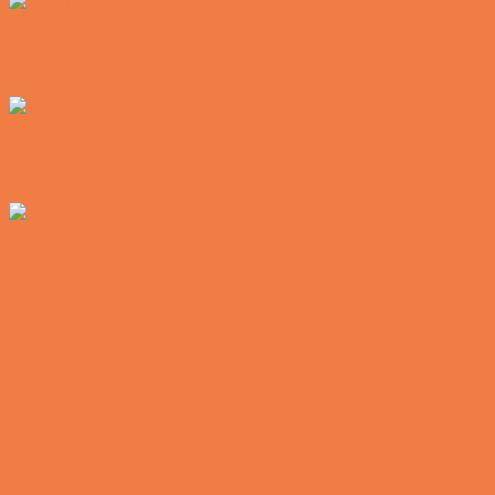
Vittigheder
Hemmeligheden bag et lykkeligt ægteskab
Vittigheder
Noget nyt i soveværelset
Vittigheder
Den hurtige dukkert
Vittigheder
Lille Michael og boliglånet…
Vittigheder
Lille Michael ønskede sig en cykel i fødselsdagsgave,