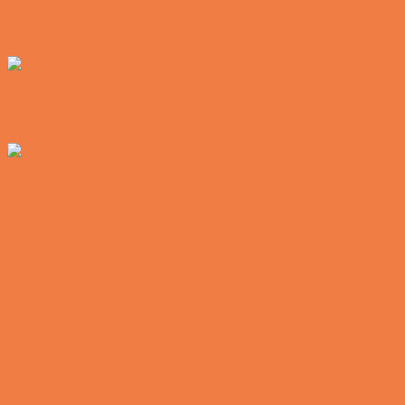
Hemmeligheden bag et lykkeligt ægteskab
Vittigheder
Noget nyt i soveværelset
Vittigheder
Den hurtige dukkert
Vittigheder
Lille Michael og boliglånet…
Vittigheder
Lille Michael ønskede sig en cykel i fødselsdagsgave,
men forældrene mente...