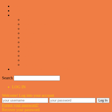
Forsiden
Vittigheder
VIDEOER
Cool
Fails And Wins Compilation
Mad
Mennesker
Motor
Musik og Dans
Pranks
Sjove
Danske
Sport
Teknologi
BILLIGE GAVER TIL HELE FAMILIEN
Search
LOG IN
Welcome! Log into your account
Forgot your password?
Recover your password