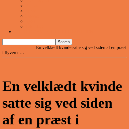
Musik og Dans
Pranks
Sjove
Danske
Sport
Teknologi
BILLIGE GAVER TIL HELE FAMILIEN
Home
Vittigheder
En velklædt kvinde satte sig ved siden af en præst
i flyveren…
En velklædt kvinde
satte sig ved siden
af en præst i