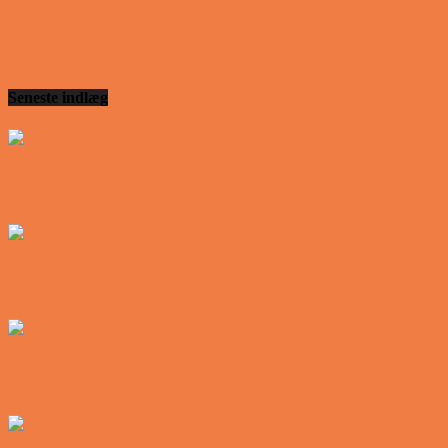
Den mest usandsynlige dartspiller går ind på et
værtshus
Seneste indlæg
Den tavse gæst på værtshuset
Vittigheder
En øl med ekstra service
Vittigheder
Postbuddets værste morgen
Vittigheder