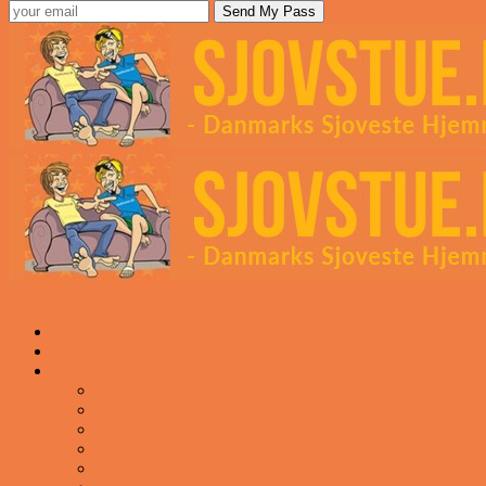
Sjovstue
Forsiden
Vittigheder
VIDEOER
Cool
Fails And Wins Compilation
Mad
Mennesker
Motor