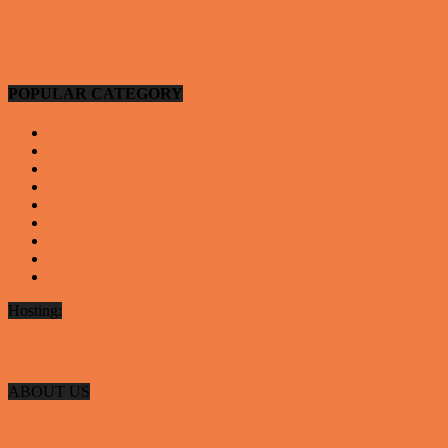
Hansens kone var hele tiden efter ham…
Vittigheder
POPULAR CATEGORY
Vittigheder
923
Andre vittigheder
126
Video - Motor
53
Video - Teknologi og Viden
14
Nyeste underholdning
12
Video - Sport
9
Gode deals
9
Video - Gode tips til hverdagen
9
Artikler - Livsstil
8
Hosting:
Server hosting og VPS
 ABAKOMP.DK
ABOUT US
Server hosting og VPS
 ABAKOMP