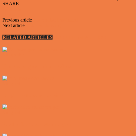
SHARE
Facebook
Twitter
Previous article
Den modige brandmand
Next article
Anden verdenskrig
RELATED ARTICLES
MORE FROM AUTHOR
Vittigheder
Den tavse gæst på værtshuset
Vittigheder
En øl med ekstra service
Vittigheder
Postbuddets værste morgen