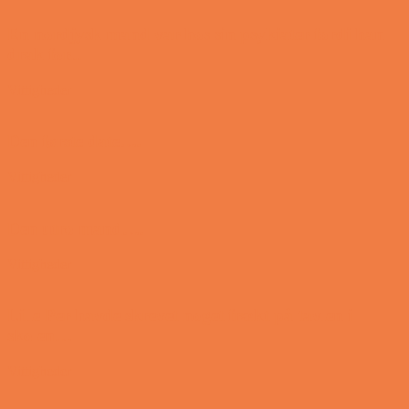
En nordjysk mand var hos sin psykiater fordi han
drak for...
Vittigheder
Den første date….
Vittigheder
Den utro mand….
Vittigheder
Lille Per havde skrevet noget frækt på tavlen i
skolen…
Vittigheder