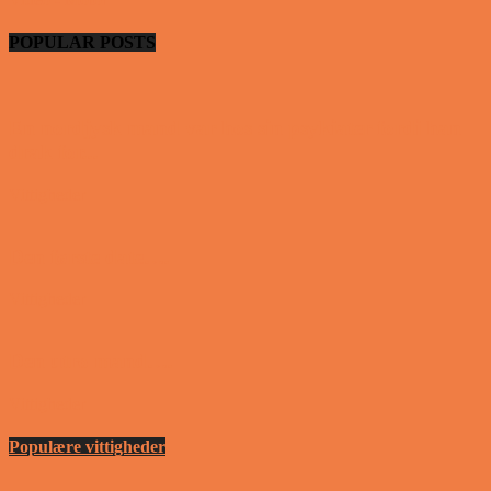
POPULAR POSTS
En nordjysk mand var hos sin psykiater fordi han
drak for...
Vittigheder
Den første date….
Vittigheder
Den utro mand….
Vittigheder
Populære vittigheder