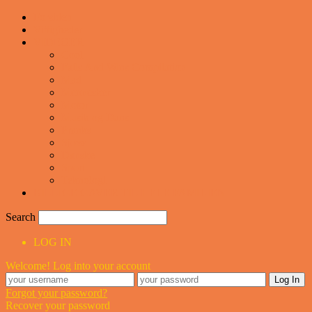
Forsiden
Vittigheder
VIDEOER
Cool
Fails And Wins Compilation
Mad
Mennesker
Motor
Musik og Dans
Pranks
Sjove
Danske
Sport
Teknologi
BILLIGE GAVER TIL HELE FAMILIEN
Search
LOG IN
Welcome! Log into your account
Forgot your password?
Recover your password