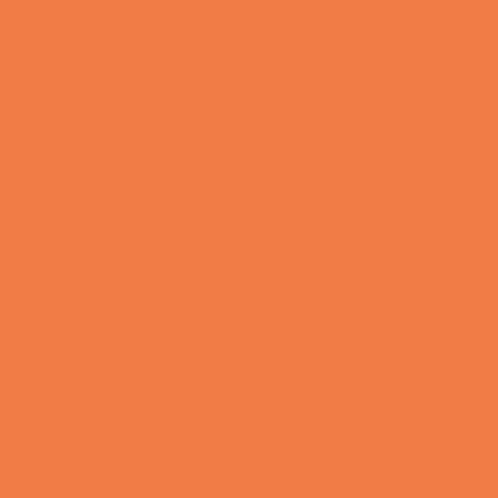
Vittigheder
Den første date….
Vittigheder
Den utro mand….
Vittigheder
Lille Per havde skrevet noget frækt på tavlen i
skolen…
Vittigheder
Hansens kone var hele tiden efter ham…
Vittigheder