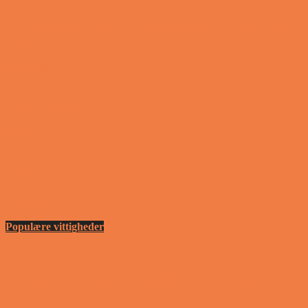
En nordjysk mand var hos sin psykiater fordi han
drak for...
Vittigheder
Den første date….
Vittigheder
Den utro mand….
Vittigheder
Populære vittigheder
En nordjysk mand var hos sin psykiater fordi han
drak for...