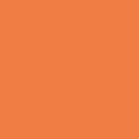
Peter som ikke var helt så kvik skulle ned og købe
kondomer for første gang da han havde fået en
kæreste…
Vittigheder
Lille Lasse havde bandet ved aftensbordet og nu
mente hans far han skulle have en røvfuld..
Vittigheder
Telefonen ringer hos narkopolitiet… Jeg vil gerne
anmeldelse min nabo….
Vittigheder
Den mest usandsynlige dartspiller går ind på et
værtshus