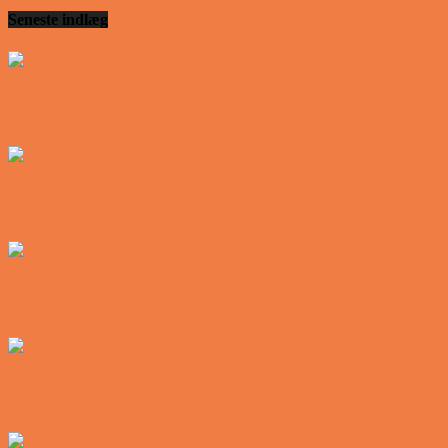
Seneste indlæg
Den tavse gæst på værtshuset
Vittigheder
En øl med ekstra service
Vittigheder
Postbuddets værste morgen
Vittigheder
Hemmeligheden bag et lykkeligt ægteskab
Vittigheder