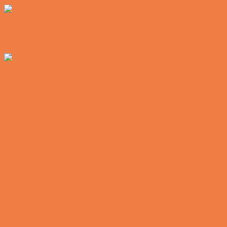
Vittigheder
Noget nyt i soveværelset
Vittigheder
Den hurtige dukkert
Vittigheder
Lille Michael og boliglånet…
Vittigheder
Lille Michael ønskede sig en cykel i fødselsdagsgave,
men forældrene mente ikke der var penge til det…
Vittigheder