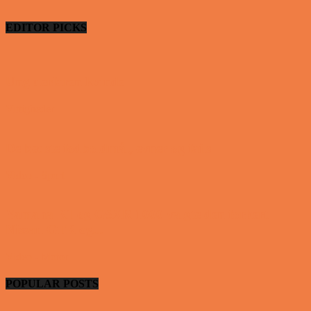
EDITOR PICKS
Ung uerfaren kvinde
Vittigheder
De bedste fodboldmål, evner og fails
Video - Sport
Yamaha R1 og GSXR 1000 valgte den forkert
Nissan GTR og...
Video - Motor
POPULAR POSTS