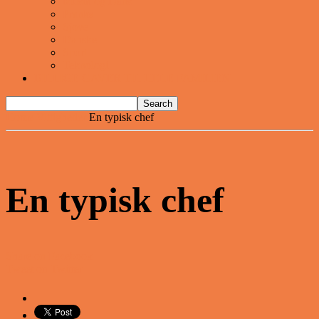
Musik og Dans
Pranks
Sjove
Danske
Sport
Teknologi
BILLIGE GAVER TIL HELE FAMILIEN
Home
Vittigheder
En typisk chef
En typisk chef
Share on Facebook
Tweet on Twitter