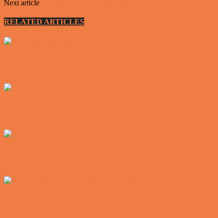
Next article
Intelligent fartbump i Sverige
RELATED ARTICLES
MORE FROM AUTHOR
Vittigheder
Den tavse gæst på værtshuset
Vittigheder
En øl med ekstra service
Vittigheder
Postbuddets værste morgen
Vittigheder
Hemmeligheden bag et lykkeligt ægteskab