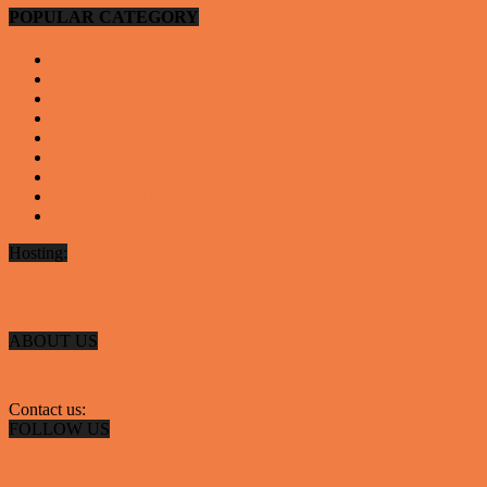
POPULAR CATEGORY
Vittigheder
923
Andre vittigheder
126
Video - Motor
53
Video - Teknologi og Viden
14
Nyeste underholdning
12
Video - Sport
9
Gode deals
9
Video - Gode tips til hverdagen
9
Artikler - Livsstil
8
Hosting:
Server hosting og VPS
 ABAKOMP.DK
ABOUT US
Server hosting og VPS
 ABAKOMP
Contact us:
hyggestedetdk@gmail.com
FOLLOW US