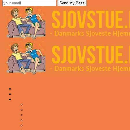
Sjovstue
Forsiden
Vittigheder
VIDEOER
Cool
Fails And Wins Compilation
Mad
Mennesker
Motor