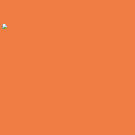
Noget nyt i soveværelset
Vittigheder
Den hurtige dukkert
Vittigheder
Lille Michael og boliglånet…
Vittigheder
Lille Michael ønskede sig en cykel i fødselsdagsgave,
men forældrene mente...
Vittigheder