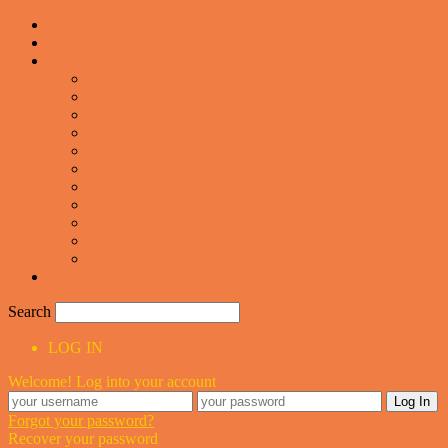
Forsiden
Vittigheder
VIDEOER
Cool
Fails And Wins Compilation
Mad
Mennesker
Motor
Musik og Dans
Pranks
Sjove
Danske
Sport
Teknologi
BILLIGE GAVER TIL HELE FAMILIEN
Search
LOG IN
Welcome! Log into your account
Forgot your password?
Recover your password