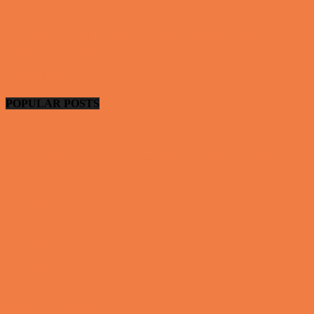
Yamaha R1 og GSXR 1000 valgte den forkert
Nissan GTR og...
Video - Motor
POPULAR POSTS
En nordjysk mand var hos sin psykiater fordi han
drak for...
Vittigheder
Den første date….
Vittigheder
Den utro mand….