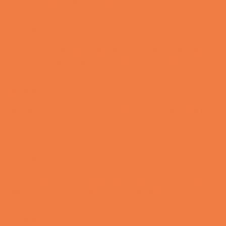
Lille Michael og boliglånet…
Vittigheder
Lille Michael ønskede sig en cykel i fødselsdagsgave,
men forældrene mente ikke der var penge til det…
Vittigheder
Peter som ikke var helt så kvik skulle ned og købe
kondomer for første gang da han havde fået en
kæreste…
Vittigheder
Lille Lasse havde bandet ved aftensbordet og nu
mente hans far han skulle have en røvfuld..
Vittigheder