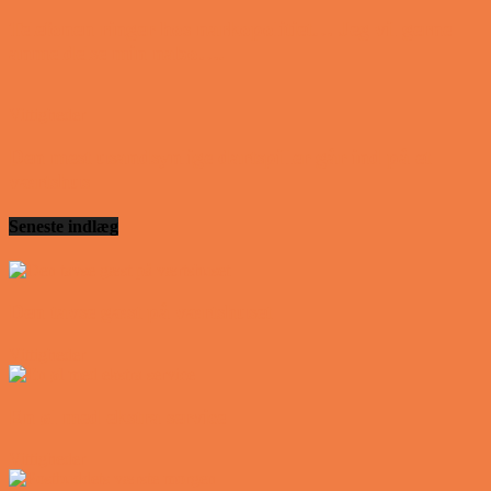
Telefonen ringer hos narkopolitiet… Jeg vil gerne
anmeldelse min nabo….
Vittigheder
Den mest usandsynlige dartspiller går ind på et
værtshus
Seneste indlæg
Den tavse gæst på værtshuset
Vittigheder
En øl med ekstra service
Vittigheder