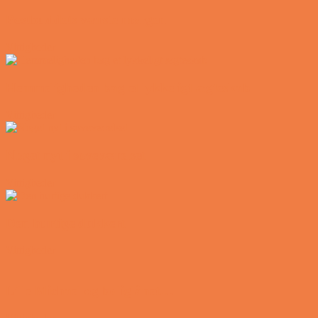
Postbuddets værste morgen
Vittigheder
Hemmeligheden bag et lykkeligt ægteskab
Vittigheder
Noget nyt i soveværelset
Vittigheder
Den hurtige dukkert
Vittigheder
Lille Michael og boliglånet…