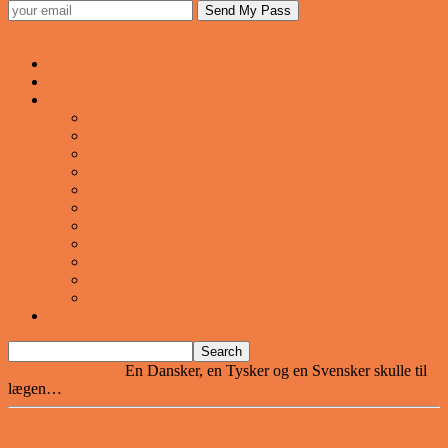
Sjovstue
Forsiden
Vittigheder
VIDEOER
Cool
Fails And Wins Compilation
Mad
Mennesker
Motor
Musik og Dans
Pranks
Sjove
Danske
Sport
Teknologi
BILLIGE GAVER TIL HELE FAMILIEN
Home
Vittigheder
En Dansker, en Tysker og en Svensker skulle til
lægen…