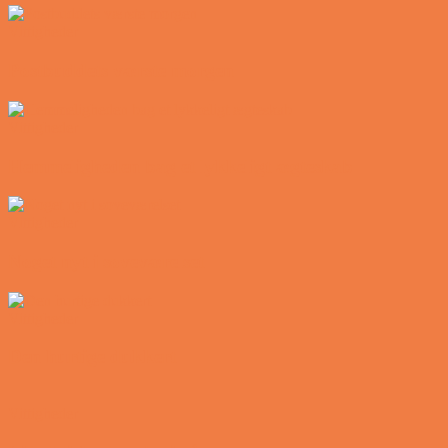
Vittigheder
Postbuddets værste morgen
Vittigheder
Hemmeligheden bag et lykkeligt ægteskab
Vittigheder
Noget nyt i soveværelset
Vittigheder
Den hurtige dukkert
Vittigheder