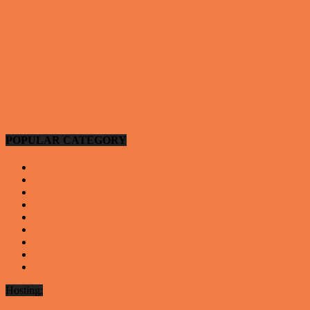
Lille Per havde skrevet noget frækt på tavlen i
skolen…
Vittigheder
Hansens kone var hele tiden efter ham…
Vittigheder
POPULAR CATEGORY
Vittigheder
923
Andre vittigheder
126
Video - Motor
53
Video - Teknologi og Viden
14
Nyeste underholdning
12
Video - Sport
9
Gode deals
9
Video - Gode tips til hverdagen
9
Artikler - Livsstil
8
Hosting:
Server hosting og VPS