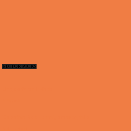
EDITOR PICKS
Ung uerfaren kvinde
Vittigheder
De bedste fodboldmål, evner og fails
Video - Sport