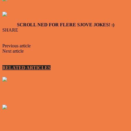
SCROLL NED FOR FLERE SJOVE JOKES! :)
SHARE
Facebook
Twitter
Previous article
2 fanger sidder i fængsel og snakker….
Next article
Den lille dreng der skulle skrive en opgave om politik i
skolen…
RELATED ARTICLES
MORE FROM AUTHOR
Vittigheder
Den tavse gæst på værtshuset
Vittigheder
En øl med ekstra service