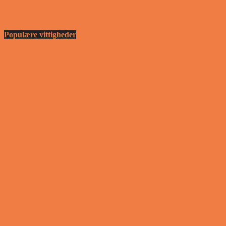
Vittigheder
Populære vittigheder
En nordjysk mand var hos sin psykiater fordi han
drak for...
Vittigheder
Den første date….
Vittigheder
Den utro mand….
Vittigheder