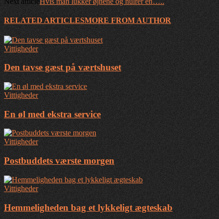
Next article
Hvis man lukker øjnene og nulrer en…..
RELATED ARTICLES
MORE FROM AUTHOR
Vittigheder
Den tavse gæst på værtshuset
Vittigheder
En øl med ekstra service
Vittigheder
Postbuddets værste morgen
Vittigheder
Hemmeligheden bag et lykkeligt ægteskab