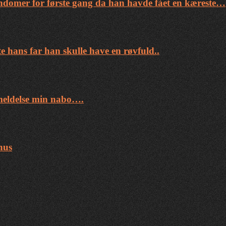
ondomer for første gang da han havde fået en kæreste…
e hans far han skulle have en røvfuld..
nmeldelse min nabo….
hus