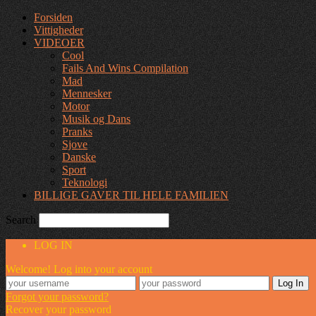
Forsiden
Vittigheder
VIDEOER
Cool
Fails And Wins Compilation
Mad
Mennesker
Motor
Musik og Dans
Pranks
Sjove
Danske
Sport
Teknologi
BILLIGE GAVER TIL HELE FAMILIEN
Search
LOG IN
Welcome! Log into your account
Forgot your password?
Recover your password