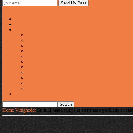
Sjovstue
Forsiden
Vittigheder
VIDEOER
Cool
Fails And Wins Compilation
Mad
Mennesker
Motor
Musik og Dans
Pranks
Sjove
Danske
Sport
Teknologi
BILLIGE GAVER TIL HELE FAMILIEN
Home
Vittigheder
En fuld mand sad på et værtshus og drillede en s