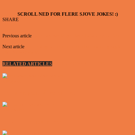
SCROLL NED FOR FLERE SJOVE JOKES! :)
SHARE
Facebook
Twitter
Previous article
Bølle Lars havde igen lavet ballade og skulle i
retten…
Next article
Den 74-årige kone kom hjem til sin mand og sagde –
bilen vil ikke starte……
RELATED ARTICLES
MORE FROM AUTHOR
Vittigheder
Den tavse gæst på værtshuset
Vittigheder
En øl med ekstra service