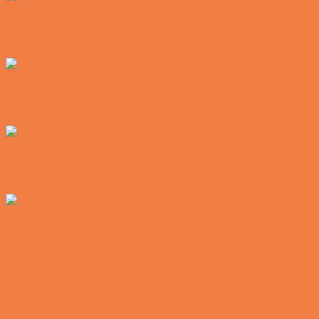
Vittigheder
Postbuddets værste morgen
Vittigheder
Hemmeligheden bag et lykkeligt ægteskab
Vittigheder
Noget nyt i soveværelset
Vittigheder
Den hurtige dukkert
Vittigheder
Lille Michael og boliglånet…