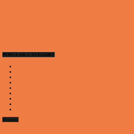
skolen…
Vittigheder
Hansens kone var hele tiden efter ham…
Vittigheder
POPULAR CATEGORY
Vittigheder
923
Andre vittigheder
126
Video - Motor
53
Video - Teknologi og Viden
14
Nyeste underholdning
12
Video - Sport
9
Gode deals
9
Video - Gode tips til hverdagen
9
Artikler - Livsstil
8
Hosting:
Server hosting og VPS
 ABAKOMP.DK