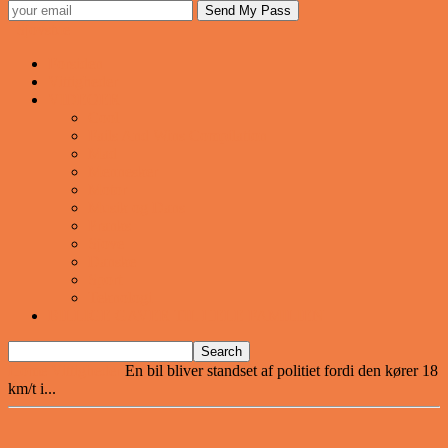
Sjovstue
Forsiden
Vittigheder
VIDEOER
Cool
Fails And Wins Compilation
Mad
Mennesker
Motor
Musik og Dans
Pranks
Sjove
Danske
Sport
Teknologi
BILLIGE GAVER TIL HELE FAMILIEN
Home
Vittigheder
En bil bliver standset af politiet fordi den kører 18
km/t i...