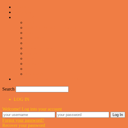
Forsiden
Vittigheder
VIDEOER
Cool
Fails And Wins Compilation
Mad
Mennesker
Motor
Musik og Dans
Pranks
Sjove
Danske
Sport
Teknologi
BILLIGE GAVER TIL HELE FAMILIEN
Search
LOG IN
Welcome! Log into your account
Forgot your password?
Recover your password