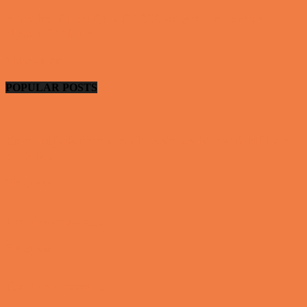
Yamaha R1 og GSXR 1000 valgte den forkert
Nissan GTR og...
Video - Motor
POPULAR POSTS
En nordjysk mand var hos sin psykiater fordi han
drak for...
Vittigheder
Den første date….
Vittigheder
Den utro mand….