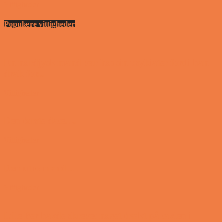
Vittigheder
Populære vittigheder
En nordjysk mand var hos sin psykiater fordi han
drak for...
Vittigheder
Den første date….
Vittigheder
Den utro mand….
Vittigheder
Lille Per havde skrevet noget frækt på tavlen i