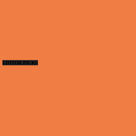
EDITOR PICKS
Ung uerfaren kvinde
Vittigheder
De bedste fodboldmål, evner og fails
Video - Sport