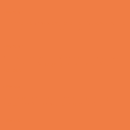
Vittigheder
Lille Michael ønskede sig en cykel i fødselsdagsgave,
men forældrene mente ikke der var penge til det…
Vittigheder
Peter som ikke var helt så kvik skulle ned og købe
kondomer for første gang da han havde fået en
kæreste…
Vittigheder
Lille Lasse havde bandet ved aftensbordet og nu
mente hans far han skulle have en røvfuld..
Vittigheder