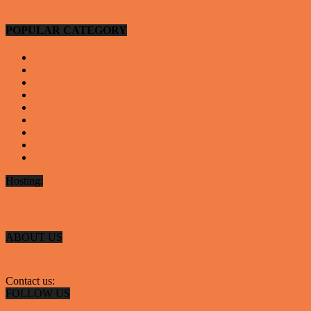
Vittigheder
POPULAR CATEGORY
Vittigheder
923
Andre vittigheder
126
Video - Motor
53
Video - Teknologi og Viden
14
Nyeste underholdning
12
Video - Sport
9
Gode deals
9
Video - Gode tips til hverdagen
9
Artikler - Livsstil
8
Hosting:
Server hosting og VPS
 ABAKOMP.DK
ABOUT US
Server hosting og VPS
 ABAKOMP
Contact us:
hyggestedetdk@gmail.com
FOLLOW US