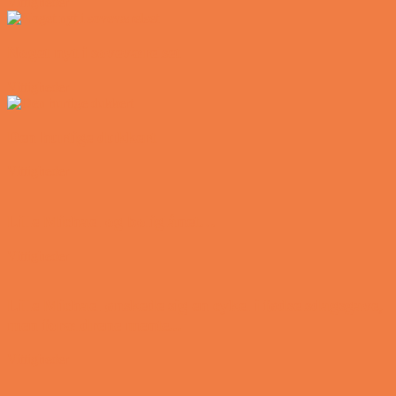
Vittigheder
Noget nyt i soveværelset
Vittigheder
Den hurtige dukkert
Vittigheder
Lille Michael og boliglånet…
Vittigheder
Lille Michael ønskede sig en cykel i fødselsdagsgave,
men forældrene mente...
Vittigheder