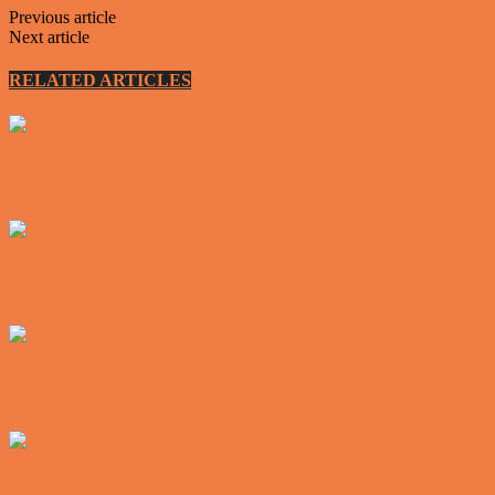
Previous article
Top 10 værste biler nogensinde
Next article
LaFerrari og GT3 bliver straffet rundt i byen
RELATED ARTICLES
MORE FROM AUTHOR
Vittigheder
Den tavse gæst på værtshuset
Vittigheder
En øl med ekstra service
Vittigheder
Postbuddets værste morgen
Vittigheder