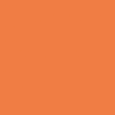
Vittigheder
Peter som ikke var helt så kvik skulle ned og købe
kondomer for første gang da han havde fået en
kæreste…
Vittigheder
Lille Lasse havde bandet ved aftensbordet og nu
mente hans far han skulle have en røvfuld..
Vittigheder
Telefonen ringer hos narkopolitiet… Jeg vil gerne
anmeldelse min nabo….
Vittigheder
Den mest usandsynlige dartspiller går ind på et