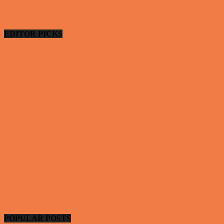
EDITOR PICKS
Ung uerfaren kvinde
Vittigheder
De bedste fodboldmål, evner og fails
Video - Sport
Yamaha R1 og GSXR 1000 valgte den forkert
Nissan GTR og...
Video - Motor
POPULAR POSTS