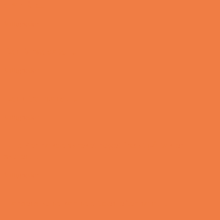
drak for...
Vittigheder
Den første date….
Vittigheder
Den utro mand….
Vittigheder
Lille Per havde skrevet noget frækt på tavlen i
skolen…
Vittigheder
Hansens kone var hele tiden efter ham…