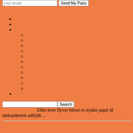
Sjovstue
Forsiden
Vittigheder
VIDEOER
Cool
Fails And Wins Compilation
Mad
Mennesker
Motor
Musik og Dans
Pranks
Sjove
Danske
Sport
Teknologi
BILLIGE GAVER TIL HELE FAMILIEN
Home
Vittigheder
Efter hver flyver bliver et stykke papir til
mekanikeren udfyldt…