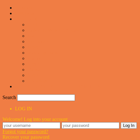
Forsiden
Vittigheder
VIDEOER
Cool
Fails And Wins Compilation
Mad
Mennesker
Motor
Musik og Dans
Pranks
Sjove
Danske
Sport
Teknologi
BILLIGE GAVER TIL HELE FAMILIEN
Search
LOG IN
Welcome! Log into your account
Forgot your password?
Recover your password