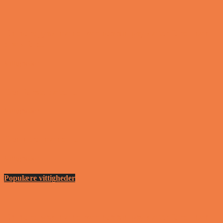
En nordjysk mand var hos sin psykiater fordi han
drak for...
Vittigheder
Den første date….
Vittigheder
Den utro mand….
Vittigheder
Populære vittigheder
En nordjysk mand var hos sin psykiater fordi han