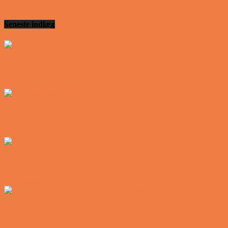
værtshus
Seneste indlæg
Den tavse gæst på værtshuset
Vittigheder
En øl med ekstra service
Vittigheder
Postbuddets værste morgen
Vittigheder
Hemmeligheden bag et lykkeligt ægteskab