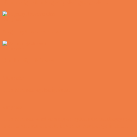
Hemmeligheden bag et lykkeligt ægteskab
Vittigheder
Noget nyt i soveværelset
Vittigheder
Den hurtige dukkert
Vittigheder
Lille Michael og boliglånet…
Vittigheder
Lille Michael ønskede sig en cykel i fødselsdagsgave,
men forældrene mente ikke der var penge til det…