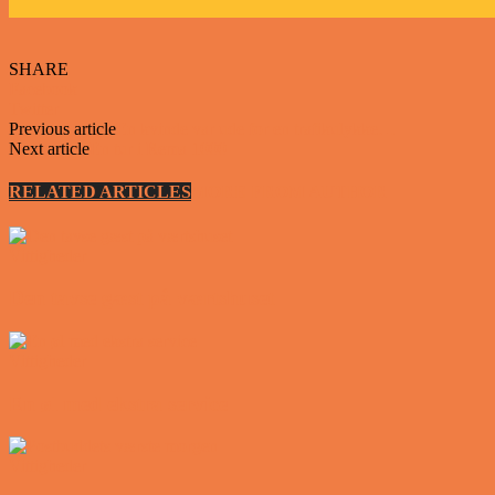
SHARE
Facebook
Twitter
Previous article
En kvinde var ude for en trafikulykke…
Next article
En tur i Rema 1000
RELATED ARTICLES
MORE FROM AUTHOR
Vittigheder
Den tavse gæst på værtshuset
Vittigheder
En øl med ekstra service
Vittigheder