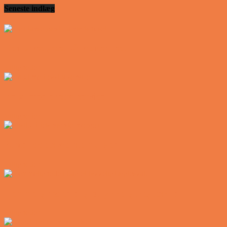
Seneste indlæg
Den tavse gæst på værtshuset
Vittigheder
En øl med ekstra service
Vittigheder
Postbuddets værste morgen
Vittigheder
Hemmeligheden bag et lykkeligt ægteskab
Vittigheder