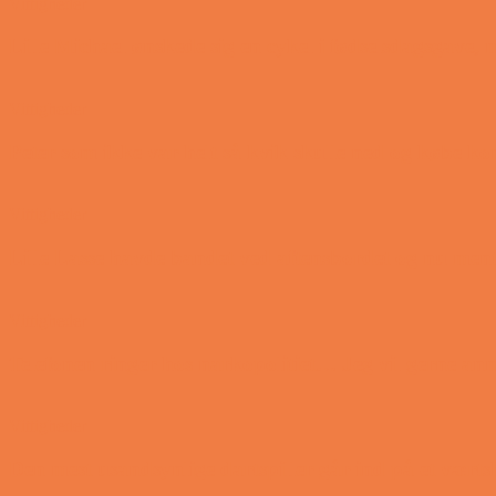
Vittigheder
Lille Michael ønskede sig en cykel i fødselsdagsgave,
Vittigheder
Peter som ikke var helt så kvik skulle ned og købe k
Vittigheder
Lille Lasse havde bandet ved aftensbordet og nu ment
Vittigheder
Telefonen ringer hos narkopolitiet… Jeg vil gerne a
Vittigheder
Den mest usandsynlige dartspiller går ind på et værts