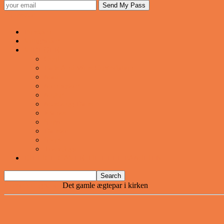
Sjovstue
Forsiden
Vittigheder
VIDEOER
Cool
Fails And Wins Compilation
Mad
Mennesker
Motor
Musik og Dans
Pranks
Sjove
Danske
Sport
Teknologi
BILLIGE GAVER TIL HELE FAMILIEN
Home
Vittigheder
Det gamle ægtepar i kirken