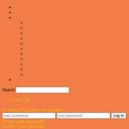
Forsiden
Vittigheder
VIDEOER
Cool
Fails And Wins Compilation
Mad
Mennesker
Motor
Musik og Dans
Pranks
Sjove
Danske
Sport
Teknologi
BILLIGE GAVER TIL HELE FAMILIEN
Search
LOG IN
Welcome! Log into your account
Forgot your password?
Recover your password