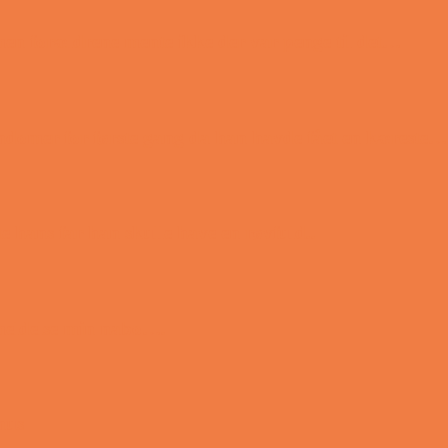
 men forældrene mente ikke der var penge til det…
ondomer for første gang da han havde fået en kæreste…
e hans far han skulle have en røvfuld..
nmeldelse min nabo….
hus