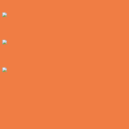
Postbuddets værste morgen
Vittigheder
Hemmeligheden bag et lykkeligt ægteskab
Vittigheder
Noget nyt i soveværelset
Vittigheder
Den hurtige dukkert
Vittigheder
Lille Michael og boliglånet…