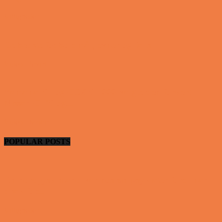
Vittigheder
De bedste fodboldmål, evner og fails
Video - Sport
Yamaha R1 og GSXR 1000 valgte den forkert
Nissan GTR og...
Video - Motor
POPULAR POSTS
En nordjysk mand var hos sin psykiater fordi han
drak for...
Vittigheder