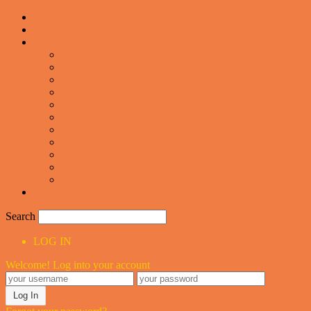
Forsiden
Vittigheder
VIDEOER
Cool
Fails And Wins Compilation
Mad
Mennesker
Motor
Musik og Dans
Pranks
Sjove
Danske
Sport
Teknologi
BILLIGE GAVER TIL HELE FAMILIEN
Search
LOG IN
Welcome! Log into your account