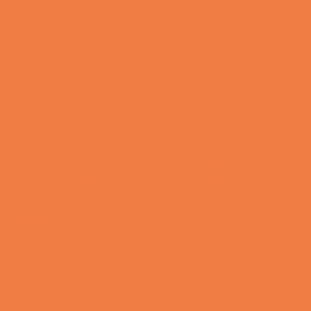
Vittigheder
Den hurtige dukkert
Vittigheder
Lille Michael og boliglånet…
Vittigheder
Lille Michael ønskede sig en cykel i fødselsdagsgave,
men forældrene mente ikke der var penge til det…
Vittigheder
Peter som ikke var helt så kvik skulle ned og købe
kondomer for første gang da han havde fået en
kæreste…