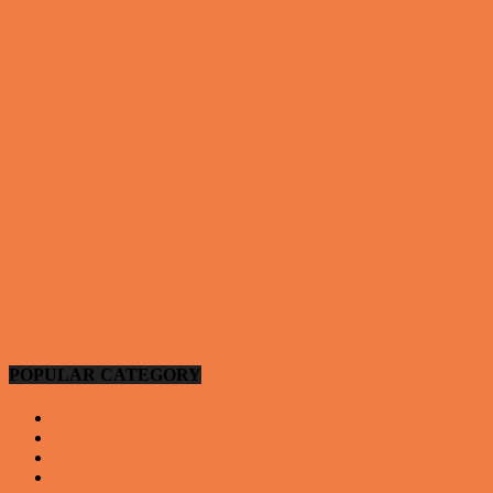
Den utro mand….
Vittigheder
Lille Per havde skrevet noget frækt på tavlen i
skolen…
Vittigheder
Hansens kone var hele tiden efter ham…
Vittigheder
POPULAR CATEGORY
Vittigheder
923
Andre vittigheder
126
Video - Motor
53
Video - Teknologi og Viden
14