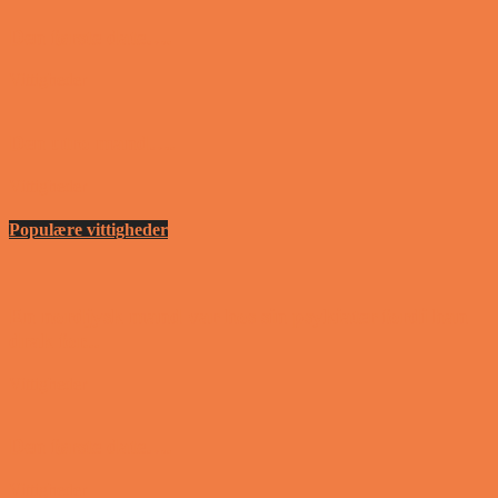
Den første date….
Vittigheder
Den utro mand….
Vittigheder
Populære vittigheder
En nordjysk mand var hos sin psykiater fordi han
drak for...
Vittigheder
Den første date….
Vittigheder