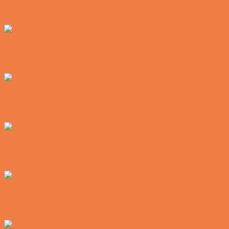
Den tavse gæst på værtshuset
Vittigheder
En øl med ekstra service
Vittigheder
Postbuddets værste morgen
Vittigheder
Hemmeligheden bag et lykkeligt ægteskab
Vittigheder
Noget nyt i soveværelset