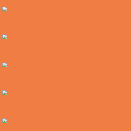
Vittigheder
En øl med ekstra service
Vittigheder
Postbuddets værste morgen
Vittigheder
Hemmeligheden bag et lykkeligt ægteskab
Vittigheder
Noget nyt i soveværelset
Vittigheder