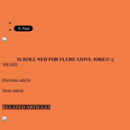
Share on Facebook
Tweet on Twitter
SCROLL NED FOR FLERE SJOVE JOKES! :)
SHARE
Facebook
Twitter
Previous article
Entreprenøren havde været i hård forhandling med
kommunaldirektøren men endelig var de blevet enige…
Next article
En bonde bestemmer sig for at købe en rigtig fin ko fra
en af hans gamle venner fra Thy.
RELATED ARTICLES
MORE FROM AUTHOR
Vittigheder