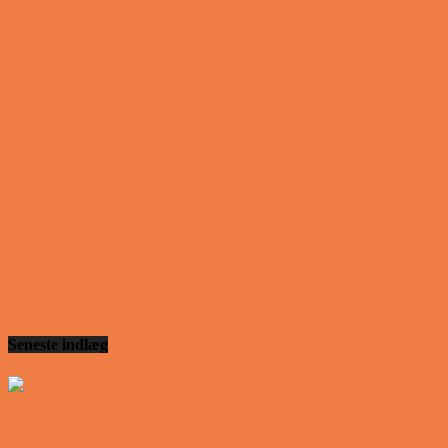
Vittigheder
Lille Lasse havde bandet ved aftensbordet og nu
mente hans far han skulle have en røvfuld..
Vittigheder
Telefonen ringer hos narkopolitiet… Jeg vil gerne
anmeldelse min nabo….
Vittigheder
Den mest usandsynlige dartspiller går ind på et
værtshus
Seneste indlæg
Den tavse gæst på værtshuset