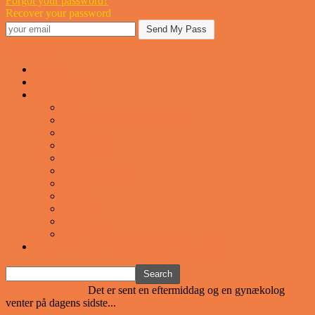
Forgot your password?
Recover your password
Sjovstue
Forsiden
Vittigheder
VIDEOER
Cool
Fails And Wins Compilation
Mad
Mennesker
Motor
Musik og Dans
Pranks
Sjove
Danske
Sport
Teknologi
BILLIGE GAVER TIL HELE FAMILIEN
Home
Vittigheder
Det er sent en eftermiddag og en gynækolog
venter på dagens sidste...