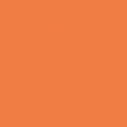
Den hurtige dukkert
Vittigheder
Lille Michael og boliglånet…
Vittigheder
Lille Michael ønskede sig en cykel i fødselsdagsgave,
men forældrene mente...
Vittigheder