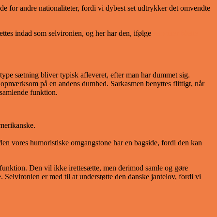
de for andre nationaliteter, fordi vi dybest set udtrykker det omvendte
ettes indad som selvironien, og her har den, ifølge
retoriker Mette
pe sætning bliver typisk afleveret, efter man har dummet sig.
re opmærksom på en andens dumhed. Sarkasmen benyttes flittigt, når
 samlende funktion.
amerikanske.
igt. Men vores humoristiske omgangstone har en bagside, fordi den kan
funktion. Den vil ikke irettesætte, men derimod samle og gøre
 Selvironien er med til at understøtte den danske jantelov, fordi vi