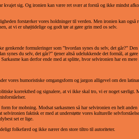
ar kvajet sig. Og ironien kan være ret svær at forstå og ikke mindst afko
keligheden forstærker vores holdninger til verden. Men ironien kan også r
enen, at vi er uhøjtidelige og godt tør at gøre grin med os selv.
e genkende formuleringer som ”hvordan synes du selv, det går?” Den ty
an synes du selv, det går?” tjener altså udelukkende det formål, at gø
 Sarkasme kan derfor ende med at splitte, hvor selvironien har en mere
nder vores humoristiske omgangsform og jargon alligevel om den latin
 politiske korrekthed og signalere, at vi ikke skal tro, vi er noget særl
isforståelser.
en form for mobning. Modsat sarkasmen så har selvironien en helt anden 
selvironien faktisk er med at understøtte vores kulturelle selvforståelse.
ybest set er lige.
eligt folkefærd og ikke nærer den store tiltro til autoriteter.