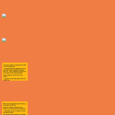
Den tavse gæst på værtshuset
Vittigheder
En øl med ekstra service
Vittigheder
Postbuddets værste morgen
Vittigheder
Hemmeligheden bag et lykkeligt ægteskab
Vittigheder