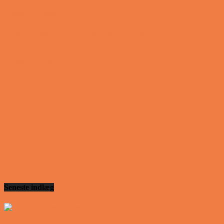
Artikler - Livsstil
Årets julegave – fjernstyret bil til 499,- der VIRKER!
Artikler - Sjove
Sådan finder du de bedste tilbud til Black Friday 201
Artikler - Sjove
Årets bedste julegaveidéer til under 500 kroner
Artikler - Sjove
Sådan opbygger du den perfekte joke
Seneste indlæg