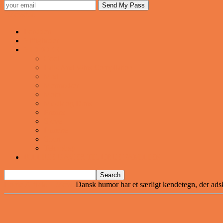
Sjovstue
Forsiden
Vittigheder
VIDEOER
Cool
Fails And Wins Compilation
Mad
Mennesker
Motor
Musik og Dans
Pranks
Sjove
Danske
Sport
Teknologi
BILLIGE GAVER TIL HELE FAMILIEN
Home
Artikler - Sjove
Dansk humor har et særligt kendetegn, der adski