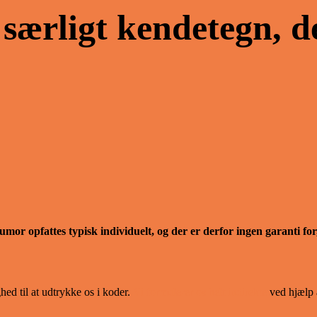
ærligt kendetegn, der
mor opfattes typisk individuelt, og der er derfor ingen garanti for
hed til at udtrykke os i koder.
Vi formulerer os helt indirekte
ved hjælp a