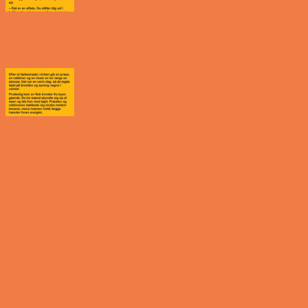
Noget nyt i soveværelset
Vittigheder
Den hurtige dukkert
Vittigheder
Lille Michael og boliglånet…
Vittigheder
Lille Michael ønskede sig en cykel i fødselsdagsgave,
Vittigheder