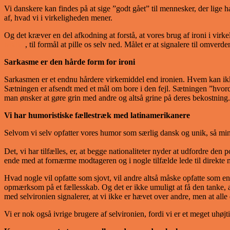
Vi danskere kan findes på at sige ”godt gået” til mennesker, der lige h
af, hvad vi i virkeligheden mener.
Og det kræver en del afkodning at forstå, at vores brug af ironi i vir
Møller
, til formål at pille os selv ned. Målet er at signalere til omverd
Sarkasme er den hårde form for ironi
Sarkasmen er et endnu hårdere virkemiddel end ironien. Hvem kan ikk
Sætningen er afsendt med et mål om bore i den fejl. Sætningen ”hvord
man ønsker at gøre grin med andre og altså grine på deres bekostning.
Vi har humoristiske fællestræk med latinamerikanere
Selvom vi selv opfatter vores humor som særlig dansk og unik, så mi
Det, vi har tilfælles, er, at begge nationaliteter nyder at udfordre den
ende med at fornærme modtageren og i nogle tilfælde lede til direkte m
Hvad nogle vil opfatte som sjovt, vil andre altså måske opfatte som 
opmærksom på et fællesskab. Og det er ikke umuligt at få den tanke, at 
med selvironien signalerer, at vi ikke er hævet over andre, men at alle d
Vi er nok også ivrige brugere af selvironien, fordi vi er et meget uhøjtid