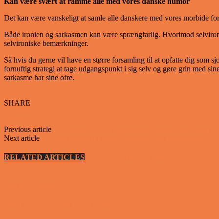
Kan være svært at ramme alle med vores danske humor
Det kan være vanskeligt at samle alle danskere med vores morbide form 
Både ironien og sarkasmen kan være sprængfarlig. Hvorimod selvironie
selvironiske bemærkninger.
Så hvis du gerne vil have en større forsamling til at opfatte dig som 
fornuftig strategi at tage udgangspunkt i sig selv og gøre grin med sine
sarkasme har sine ofre.
SHARE
Facebook
Twitter
Previous article
De 10 mest ekstreme ting, der er blevet solgt på eBay
Next article
Heldig dansker vinder stor præmie på casino Casumo
RELATED ARTICLES
MORE FROM AUTHOR
Artikler - Livsstil
Lej en bil på Costa Del Sol 1