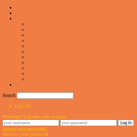
Forsiden
Vittigheder
VIDEOER
Cool
Fails And Wins Compilation
Mad
Mennesker
Motor
Musik og Dans
Pranks
Sjove
Danske
Sport
Teknologi
BILLIGE GAVER TIL HELE FAMILIEN
Search
LOG IN
Welcome! Log into your account
Forgot your password?
Recover your password