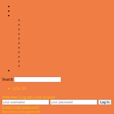
Forsiden
Vittigheder
VIDEOER
Cool
Fails And Wins Compilation
Mad
Mennesker
Motor
Musik og Dans
Pranks
Sjove
Danske
Sport
Teknologi
BILLIGE GAVER TIL HELE FAMILIEN
Search
LOG IN
Welcome! Log into your account
Forgot your password?
Recover your password