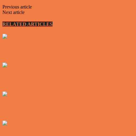
Twitter
Previous article
4X4 MUD FAIL
Next article
En hård fornøjelse…
RELATED ARTICLES
MORE FROM AUTHOR
Vittigheder
Den tavse gæst på værtshuset
Vittigheder
En øl med ekstra service
Vittigheder
Postbuddets værste morgen
Vittigheder