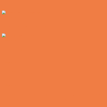
Hemmeligheden bag et lykkeligt ægteskab
Vittigheder
Noget nyt i soveværelset
Vittigheder
Den hurtige dukkert
Vittigheder
Lille Michael og boliglånet…
Vittigheder
Lille Michael ønskede sig en cykel i fødselsdagsgave,
men forældrene mente ikke der var penge til det…