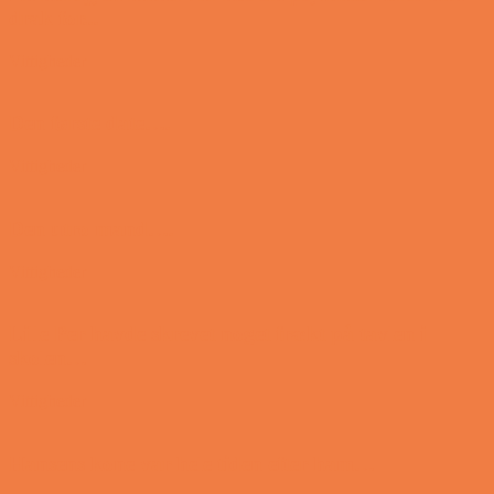
drak for...
Vittigheder
Den første date….
Vittigheder
Den utro mand….
Vittigheder
Lille Per havde skrevet noget frækt på tavlen i
skolen…
Vittigheder
Hansens kone var hele tiden efter ham…