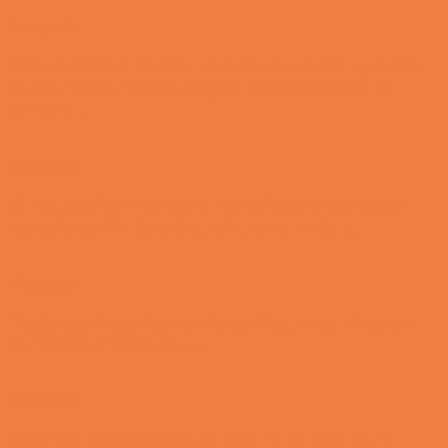
Vittigheder
Peter som ikke var helt så kvik skulle ned og købe
kondomer for første gang da han havde fået en
kæreste…
Vittigheder
Lille Lasse havde bandet ved aftensbordet og nu
mente hans far han skulle have en røvfuld..
Vittigheder
Telefonen ringer hos narkopolitiet… Jeg vil gerne
anmeldelse min nabo….
Vittigheder
Den mest usandsynlige dartspiller går ind på et