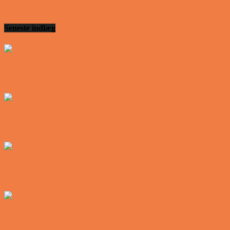
værtshus
Seneste indlæg
Den tavse gæst på værtshuset
Vittigheder
En øl med ekstra service
Vittigheder
Postbuddets værste morgen
Vittigheder
Hemmeligheden bag et lykkeligt ægteskab