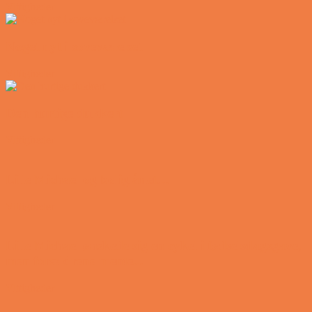
Vittigheder
Noget nyt i soveværelset
Vittigheder
Den hurtige dukkert
Vittigheder
Lille Michael og boliglånet…
Vittigheder
Lille Michael ønskede sig en cykel i fødselsdagsgave,
men forældrene mente...
Vittigheder