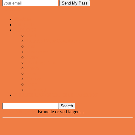
Sjovstue
Forsiden
Vittigheder
VIDEOER
Cool
Fails And Wins Compilation
Mad
Mennesker
Motor
Musik og Dans
Pranks
Sjove
Danske
Sport
Teknologi
BILLIGE GAVER TIL HELE FAMILIEN
Home
Vittigheder
Brunette er ved lægen…