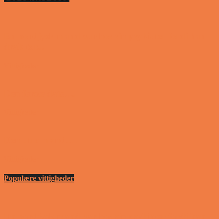
En nordjysk mand var hos sin psykiater fordi han
drak for...
Vittigheder
Den første date….
Vittigheder
Den utro mand….
Vittigheder
Populære vittigheder
En nordjysk mand var hos sin psykiater fordi han