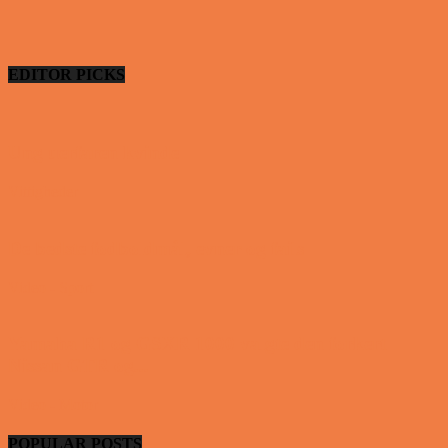
EDITOR PICKS
Ung uerfaren kvinde
Vittigheder
De bedste fodboldmål, evner og fails
Video - Sport
Yamaha R1 og GSXR 1000 valgte den forkert
Nissan GTR og...
Video - Motor
POPULAR POSTS