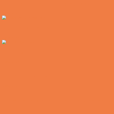
Hemmeligheden bag et lykkeligt ægteskab
Vittigheder
Noget nyt i soveværelset
Vittigheder
Den hurtige dukkert
Vittigheder
Lille Michael og boliglånet…
Vittigheder
Lille Michael ønskede sig en cykel i fødselsdagsgave,
men forældrene mente...