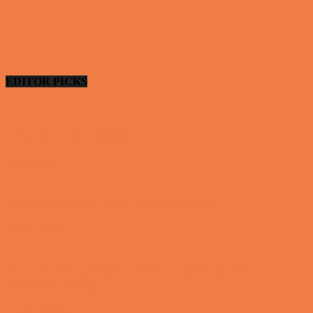
EDITOR PICKS
Ung uerfaren kvinde
Vittigheder
De bedste fodboldmål, evner og fails
Video - Sport
Yamaha R1 og GSXR 1000 valgte den forkert
Nissan GTR og...
Video - Motor