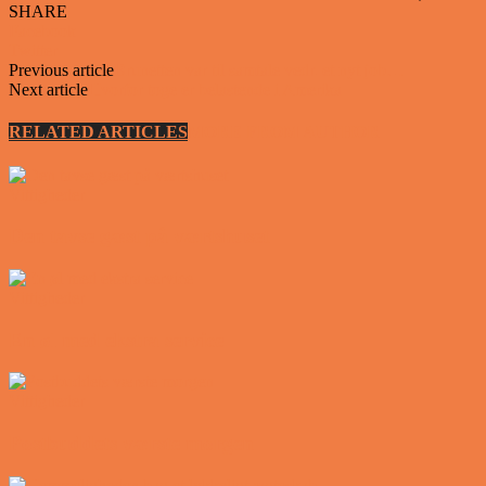
SHARE
Facebook
Twitter
Previous article
Brunetten var til samtale vedr. et nyt job…
Next article
Hvorfor toge er belastende i Amerika
RELATED ARTICLES
MORE FROM AUTHOR
Vittigheder
Den tavse gæst på værtshuset
Vittigheder
En øl med ekstra service
Vittigheder
Postbuddets værste morgen