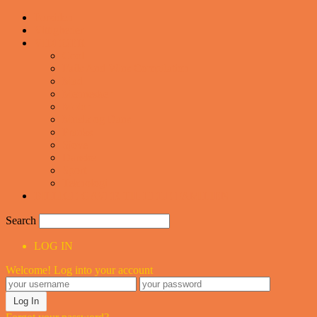
Forsiden
Vittigheder
VIDEOER
Cool
Fails And Wins Compilation
Mad
Mennesker
Motor
Musik og Dans
Pranks
Sjove
Danske
Sport
Teknologi
BILLIGE GAVER TIL HELE FAMILIEN
Search
LOG IN
Welcome! Log into your account