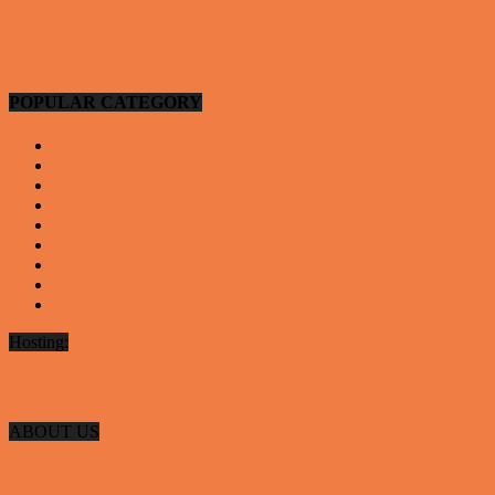
Hansens kone var hele tiden efter ham…
Vittigheder
POPULAR CATEGORY
Vittigheder
923
Andre vittigheder
126
Video - Motor
53
Video - Teknologi og Viden
14
Nyeste underholdning
12
Video - Sport
9
Gode deals
9
Video - Gode tips til hverdagen
9
Artikler - Livsstil
8
Hosting:
Server hosting og VPS
 ABAKOMP.DK
ABOUT US
Server hosting og VPS
 ABAKOMP