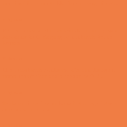
men forældrene mente ikke der var penge til det…
Vittigheder
Peter som ikke var helt så kvik skulle ned og købe
kondomer for første gang da han havde fået en
kæreste…
Vittigheder
Lille Lasse havde bandet ved aftensbordet og nu
mente hans far han skulle have en røvfuld..
Vittigheder
Telefonen ringer hos narkopolitiet… Jeg vil gerne
anmeldelse min nabo….
Vittigheder