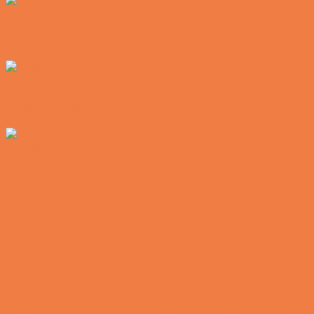
Vittigheder
Hemmeligheden bag et lykkeligt ægteskab
Vittigheder
Noget nyt i soveværelset
Vittigheder
Den hurtige dukkert
Vittigheder
Lille Michael og boliglånet…
Vittigheder
Lille Michael ønskede sig en cykel i fødselsdagsgave,