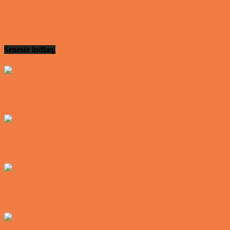
Den mest usandsynlige dartspiller går ind på et
værtshus
Seneste indlæg
Den tavse gæst på værtshuset
Vittigheder
En øl med ekstra service
Vittigheder
Postbuddets værste morgen
Vittigheder