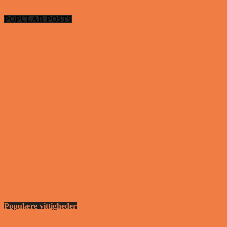
POPULAR POSTS
En nordjysk mand var hos sin psykiater fordi han
drak for...
Vittigheder
Den første date….
Vittigheder
Den utro mand….
Vittigheder
Populære vittigheder