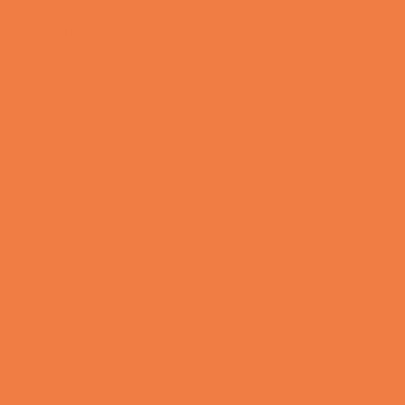
En nordjysk mand var hos sin psykiater fordi han
drak for...
Vittigheder
Den første date….
Vittigheder
Den utro mand….
Vittigheder
Lille Per havde skrevet noget frækt på tavlen i
skolen…
Vittigheder