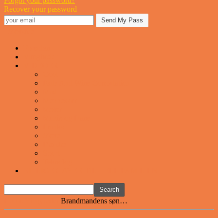
Forgot your password?
Recover your password
Sjovstue
Forsiden
Vittigheder
VIDEOER
Cool
Fails And Wins Compilation
Mad
Mennesker
Motor
Musik og Dans
Pranks
Sjove
Danske
Sport
Teknologi
BILLIGE GAVER TIL HELE FAMILIEN
Home
Vittigheder
Brandmandens søn…