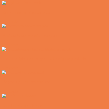
En øl med ekstra service
Vittigheder
Postbuddets værste morgen
Vittigheder
Hemmeligheden bag et lykkeligt ægteskab
Vittigheder
Noget nyt i soveværelset
Vittigheder
Den hurtige dukkert