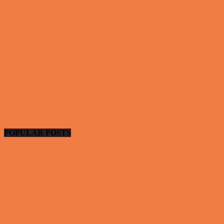
Vittigheder
De bedste fodboldmål, evner og fails
Video - Sport
Yamaha R1 og GSXR 1000 valgte den forkert
Nissan GTR og...
Video - Motor
POPULAR POSTS
En nordjysk mand var hos sin psykiater fordi han
drak for...
Vittigheder