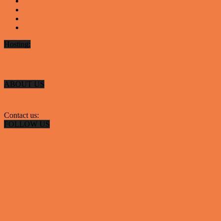
Video - Sport
9
Gode deals
9
Video - Gode tips til hverdagen
9
Artikler - Livsstil
8
Hosting:
Server hosting og VPS
 ABAKOMP.DK
ABOUT US
Server hosting og VPS
 ABAKOMP
Contact us:
hyggestedetdk@gmail.com
FOLLOW US
✕