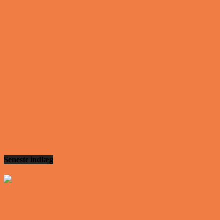
Lille Lasse havde bandet ved aftensbordet og nu
mente hans far han skulle have en røvfuld..
Vittigheder
Telefonen ringer hos narkopolitiet… Jeg vil gerne
anmeldelse min nabo….
Vittigheder
Den mest usandsynlige dartspiller går ind på et
værtshus
Seneste indlæg
Den tavse gæst på værtshuset
Vittigheder