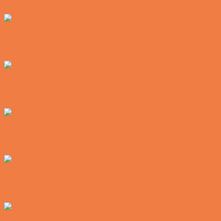
Vittigheder
En øl med ekstra service
Vittigheder
Postbuddets værste morgen
Vittigheder
Hemmeligheden bag et lykkeligt ægteskab
Vittigheder
Noget nyt i soveværelset
Vittigheder