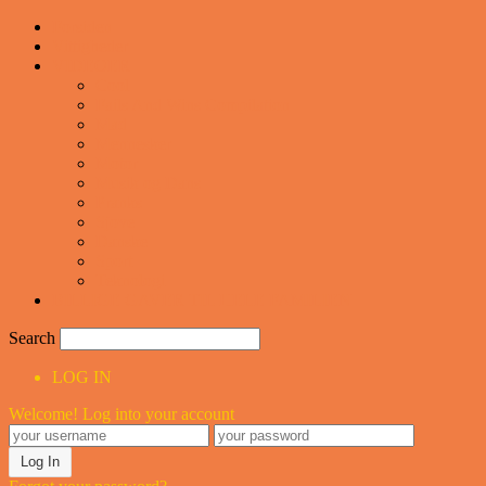
Forsiden
Vittigheder
VIDEOER
Cool
Fails And Wins Compilation
Mad
Mennesker
Motor
Musik og Dans
Pranks
Sjove
Danske
Sport
Teknologi
BILLIGE GAVER TIL HELE FAMILIEN
Search
LOG IN
Welcome! Log into your account