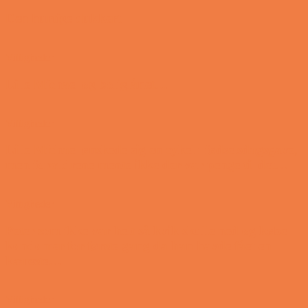
Den hurtige dukkert
Vittigheder
Lille Michael og boliglånet…
Vittigheder
Lille Michael ønskede sig en cykel i fødselsdagsgave,
men forældrene mente ikke der var penge til det…
Vittigheder
Peter som ikke var helt så kvik skulle ned og købe
kondomer for første gang da han havde fået en
kæreste…
Vittigheder