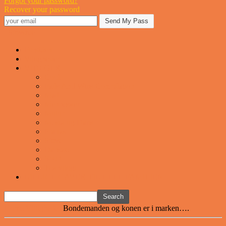
Forgot your password?
Recover your password
Sjovstue
Forsiden
Vittigheder
VIDEOER
Cool
Fails And Wins Compilation
Mad
Mennesker
Motor
Musik og Dans
Pranks
Sjove
Danske
Sport
Teknologi
BILLIGE GAVER TIL HELE FAMILIEN
Home
Vittigheder
Bondemanden og konen er i marken….