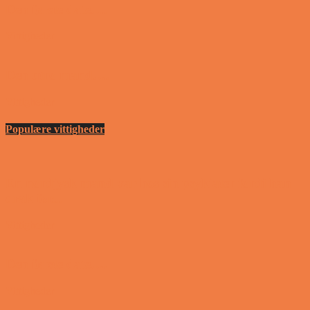
Den første date….
Vittigheder
Den utro mand….
Vittigheder
Populære vittigheder
En nordjysk mand var hos sin psykiater fordi han
drak for...
Vittigheder
Den første date….
Vittigheder