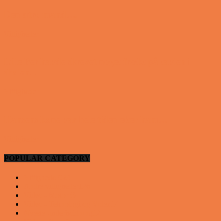
Den utro mand….
Vittigheder
Lille Per havde skrevet noget frækt på tavlen i
skolen…
Vittigheder
Hansens kone var hele tiden efter ham…
Vittigheder
POPULAR CATEGORY
Vittigheder
923
Andre vittigheder
126
Video - Motor
53
Video - Teknologi og Viden
14
Nyeste underholdning
12