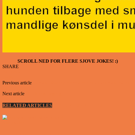
SCROLL NED FOR FLERE SJOVE JOKES! :)
SHARE
Facebook
Twitter
Previous article
En mand råber og provokerer en anden mand på en
bar….
Next article
Blondinens dagbog
RELATED ARTICLES
MORE FROM AUTHOR
Vittigheder
Den tavse gæst på værtshuset