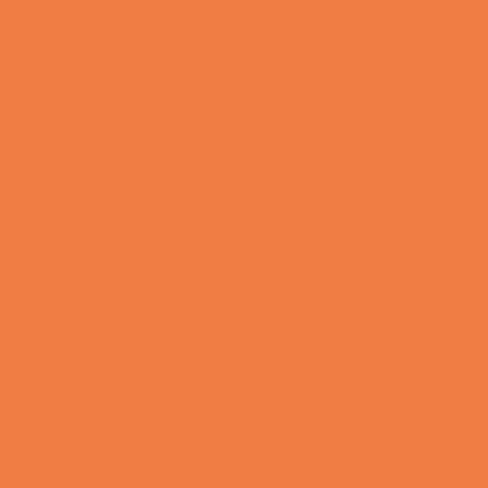
Vittigheder
Lille Michael og boliglånet…
Vittigheder
Lille Michael ønskede sig en cykel i fødselsdagsgave,
men forældrene mente...
Vittigheder