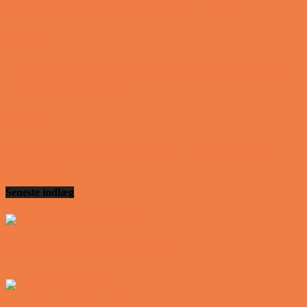
mente hans far han skulle have en røvfuld..
Vittigheder
Telefonen ringer hos narkopolitiet… Jeg vil gerne
anmeldelse min nabo….
Vittigheder
Den mest usandsynlige dartspiller går ind på et
værtshus
Seneste indlæg
Den tavse gæst på værtshuset
Vittigheder