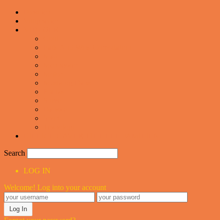
Forsiden
Vittigheder
VIDEOER
Cool
Fails And Wins Compilation
Mad
Mennesker
Motor
Musik og Dans
Pranks
Sjove
Danske
Sport
Teknologi
BILLIGE GAVER TIL HELE FAMILIEN
Search
LOG IN
Welcome! Log into your account