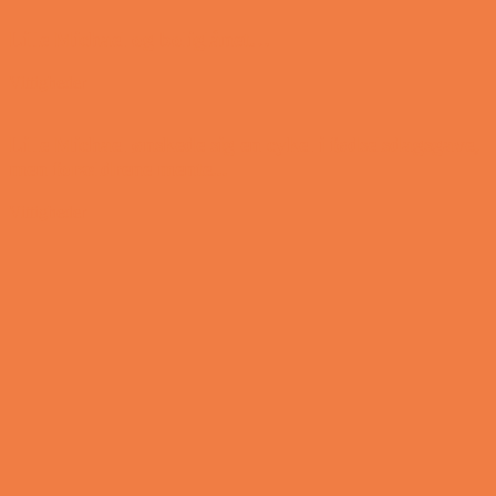
Lille Michael og boliglånet…
Vittigheder
Lille Michael ønskede sig en cykel i fødselsdagsgave,
men forældrene mente...
Vittigheder