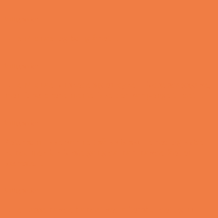
Vittigheder
Lille Michael og boliglånet…
Vittigheder
Lille Michael ønskede sig en cykel i fødselsdagsgave,
men forældrene mente ikke der var penge til det…
Vittigheder
Peter som ikke var helt så kvik skulle ned og købe
kondomer for første gang da han havde fået en
kæreste…
Vittigheder
Lille Lasse havde bandet ved aftensbordet og nu