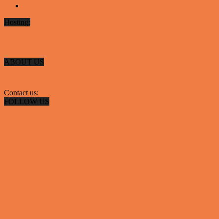
Artikler - Livsstil
8
Hosting:
Server hosting og VPS
 ABAKOMP.DK
ABOUT US
Server hosting og VPS
 ABAKOMP
Contact us:
hyggestedetdk@gmail.com
FOLLOW US
✕