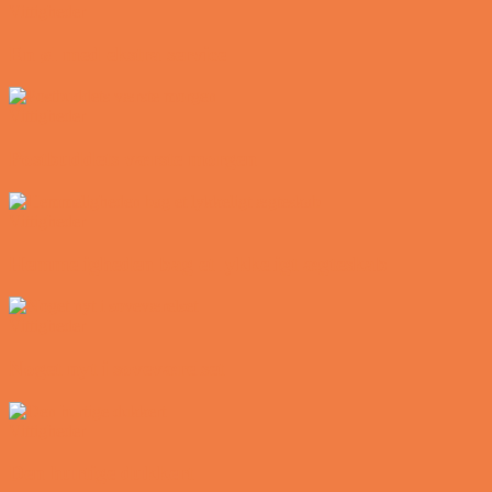
Vittigheder
En øl med ekstra service
Vittigheder
Postbuddets værste morgen
Vittigheder
Hemmeligheden bag et lykkeligt ægteskab
Vittigheder
Noget nyt i soveværelset
Vittigheder
Den hurtige dukkert