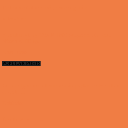
De bedste fodboldmål, evner og fails
Video - Sport
Yamaha R1 og GSXR 1000 valgte den forkert
Nissan GTR og...
Video - Motor
POPULAR POSTS
En nordjysk mand var hos sin psykiater fordi han
drak for...
Vittigheder
Den første date….