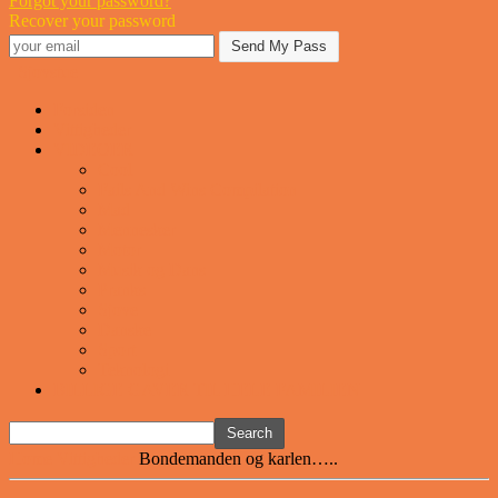
Forgot your password?
Recover your password
Sjovstue
Forsiden
Vittigheder
VIDEOER
Cool
Fails And Wins Compilation
Mad
Mennesker
Motor
Musik og Dans
Pranks
Sjove
Danske
Sport
Teknologi
BILLIGE GAVER TIL HELE FAMILIEN
Home
Vittigheder
Bondemanden og karlen…..