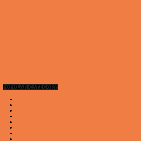
Vittigheder
Lille Per havde skrevet noget frækt på tavlen i
skolen…
Vittigheder
Hansens kone var hele tiden efter ham…
Vittigheder
POPULAR CATEGORY
Vittigheder
923
Andre vittigheder
126
Video - Motor
53
Video - Teknologi og Viden
14
Nyeste underholdning
12
Video - Sport
9
Gode deals
9
Video - Gode tips til hverdagen
9