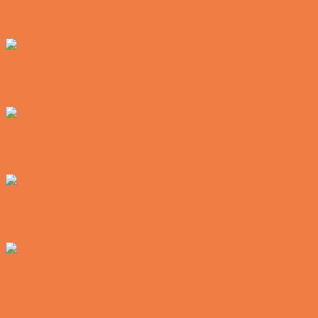
En øl med ekstra service
Vittigheder
Postbuddets værste morgen
Vittigheder
Hemmeligheden bag et lykkeligt ægteskab
Vittigheder
Noget nyt i soveværelset
Vittigheder
Den hurtige dukkert
Vittigheder