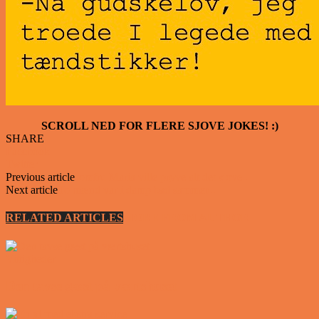
SCROLL NED FOR FLERE SJOVE JOKES! :)
SHARE
Facebook
Twitter
Previous article
Jomfru Maria ville prøve alt det sjove..
Next article
To mænd var i damp bad sammen..
RELATED ARTICLES
MORE FROM AUTHOR
Vittigheder
Den tavse gæst på værtshuset