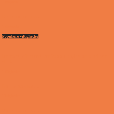
Vittigheder
Den utro mand….
Vittigheder
Populære vittigheder
En nordjysk mand var hos sin psykiater fordi han
drak for...
Vittigheder
Den første date….
Vittigheder
Den utro mand….