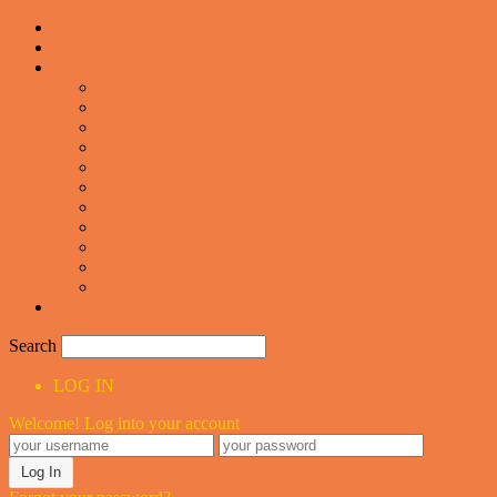
Forsiden
Vittigheder
VIDEOER
Cool
Fails And Wins Compilation
Mad
Mennesker
Motor
Musik og Dans
Pranks
Sjove
Danske
Sport
Teknologi
BILLIGE GAVER TIL HELE FAMILIEN
Search
LOG IN
Welcome! Log into your account