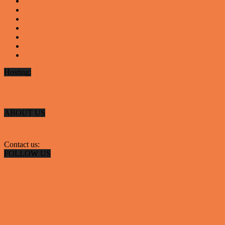
Video - Motor
53
Video - Teknologi og Viden
14
Nyeste underholdning
12
Video - Sport
9
Gode deals
9
Video - Gode tips til hverdagen
9
Artikler - Livsstil
8
Hosting:
Server hosting og VPS
 ABAKOMP.DK
ABOUT US
Server hosting og VPS
 ABAKOMP
Contact us:
hyggestedetdk@gmail.com
FOLLOW US
✕