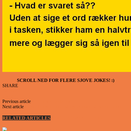
SCROLL NED FOR FLERE SJOVE JOKES! :)
SHARE
Facebook
Twitter
Previous article
Den chokerede bonde….
Next article
To gamle mænd med dårligt syn sad på plejehjemmet…
RELATED ARTICLES
MORE FROM AUTHOR