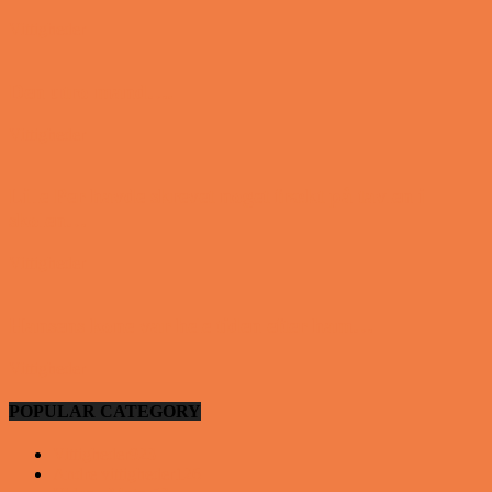
Vittigheder
Den utro mand….
Vittigheder
Lille Per havde skrevet noget frækt på tavlen i
skolen…
Vittigheder
Hansens kone var hele tiden efter ham…
Vittigheder
POPULAR CATEGORY
Vittigheder
923
Andre vittigheder
126