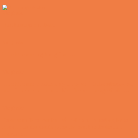
Vittigheder
Den hurtige dukkert
Vittigheder
Lille Michael og boliglånet…
Vittigheder
Lille Michael ønskede sig en cykel i fødselsdagsgave,
men forældrene mente ikke der var penge til det…
Vittigheder
Peter som ikke var helt så kvik skulle ned og købe
kondomer for første gang da han havde fået en
kæreste…