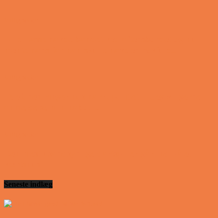
Vittigheder
Lille Lasse havde bandet ved aftensbordet og nu
mente hans far han skulle have en røvfuld..
Vittigheder
Telefonen ringer hos narkopolitiet… Jeg vil gerne
anmeldelse min nabo….
Vittigheder
Den mest usandsynlige dartspiller går ind på et
værtshus
Seneste indlæg