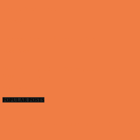
Ung uerfaren kvinde
Vittigheder
De bedste fodboldmål, evner og fails
Video - Sport
Yamaha R1 og GSXR 1000 valgte den forkert
Nissan GTR og...
Video - Motor
POPULAR POSTS
En nordjysk mand var hos sin psykiater fordi han
drak for...