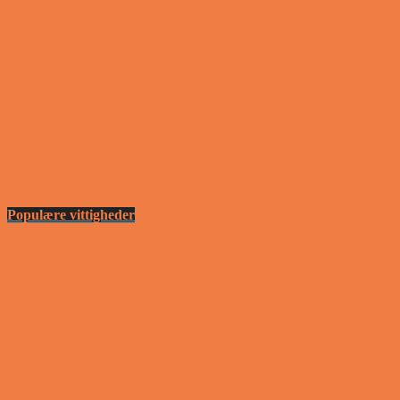
Vittigheder
Den første date….
Vittigheder
Den utro mand….
Vittigheder
Populære vittigheder
En nordjysk mand var hos sin psykiater fordi han
drak for...
Vittigheder
Den første date….