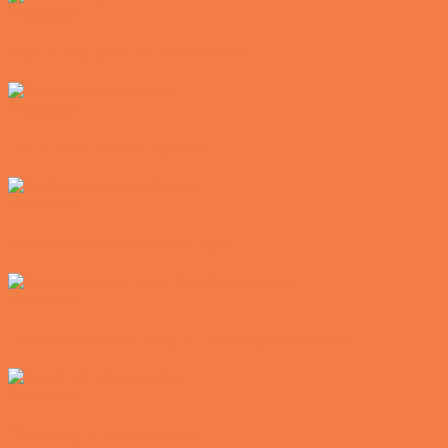
Vittigheder
Den tavse gæst på værtshuset
Vittigheder
En øl med ekstra service
Vittigheder
Postbuddets værste morgen
Vittigheder
Hemmeligheden bag et lykkeligt ægteskab
Vittigheder
Noget nyt i soveværelset