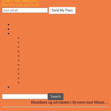
Forgot your password?
Recover your password
Sjovstue
Forsiden
Vittigheder
VIDEOER
Cool
Fails And Wins Compilation
Mad
Mennesker
Motor
Musik og Dans
Pranks
Sjove
Danske
Sport
Teknologi
BILLIGE GAVER TIL HELE FAMILIEN
Home
Vittigheder
Blondinen og advokaten i flyveren mod Miami…