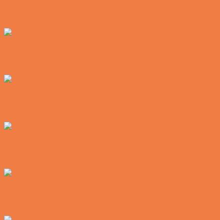
Den tavse gæst på værtshuset
Vittigheder
En øl med ekstra service
Vittigheder
Postbuddets værste morgen
Vittigheder
Hemmeligheden bag et lykkeligt ægteskab
Vittigheder
Noget nyt i soveværelset
Vittigheder