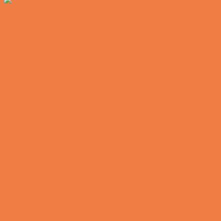
Den hurtige dukkert
Vittigheder
Lille Michael og boliglånet…
Vittigheder
Lille Michael ønskede sig en cykel i fødselsdagsgave,
men forældrene mente...
Vittigheder