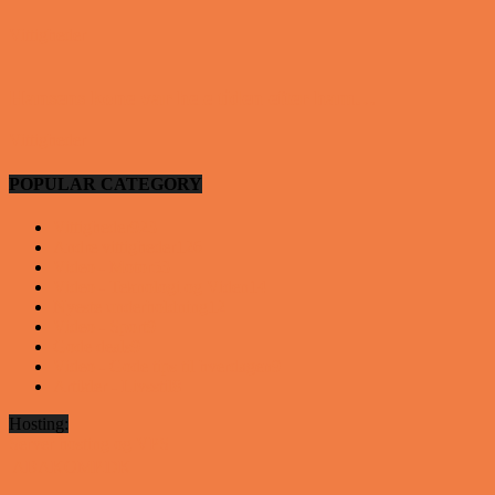
Vittigheder
Hansens kone var hele tiden efter ham…
Vittigheder
POPULAR CATEGORY
Vittigheder
923
Andre vittigheder
126
Video - Motor
53
Video - Teknologi og Viden
14
Nyeste underholdning
12
Video - Sport
9
Gode deals
9
Video - Gode tips til hverdagen
9
Artikler - Livsstil
8
Hosting:
Server hosting og VPS
 ABAKOMP.DK