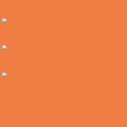
Postbuddets værste morgen
Vittigheder
Hemmeligheden bag et lykkeligt ægteskab
Vittigheder
Noget nyt i soveværelset
Vittigheder
Den hurtige dukkert
Vittigheder
Lille Michael og boliglånet…