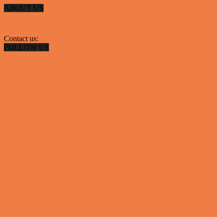
ABOUT US
Server hosting og VPS
 ABAKOMP
Contact us:
hyggestedetdk@gmail.com
FOLLOW US
✕