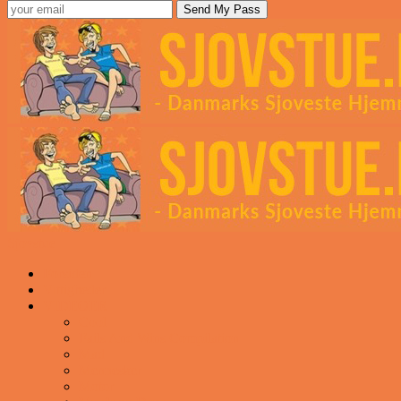
Sjovstue
Forsiden
Vittigheder
VIDEOER
Cool
Fails And Wins Compilation
Mad
Mennesker
Motor