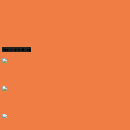
anmeldelse min nabo….
Vittigheder
Den mest usandsynlige dartspiller går ind på et
værtshus
Seneste indlæg
Den tavse gæst på værtshuset
Vittigheder
En øl med ekstra service
Vittigheder
Postbuddets værste morgen