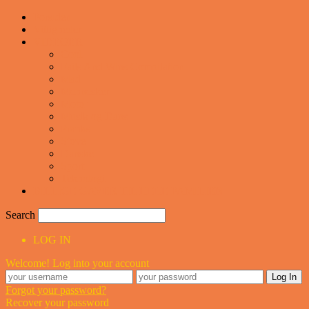
Forsiden
Vittigheder
VIDEOER
Cool
Fails And Wins Compilation
Mad
Mennesker
Motor
Musik og Dans
Pranks
Sjove
Danske
Sport
Teknologi
BILLIGE GAVER TIL HELE FAMILIEN
Search
LOG IN
Welcome! Log into your account
Forgot your password?
Recover your password