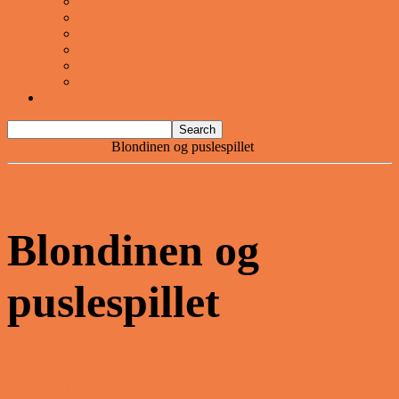
Musik og Dans
Pranks
Sjove
Danske
Sport
Teknologi
BILLIGE GAVER TIL HELE FAMILIEN
Home
Vittigheder
Blondinen og puslespillet
Blondinen og
puslespillet
Share on Facebook
Tweet on Twitter