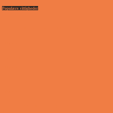
Populære vittigheder
En nordjysk mand var hos sin psykiater fordi han
drak for...
Vittigheder
Den første date….
Vittigheder
Den utro mand….
Vittigheder
Lille Per havde skrevet noget frækt på tavlen i
skolen…