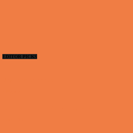
EDITOR PICKS
Ung uerfaren kvinde
Vittigheder
De bedste fodboldmål, evner og fails
Video - Sport