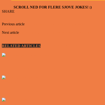
SCROLL NED FOR FLERE SJOVE JOKES! :)
SHARE
Facebook
Twitter
Previous article
To hunde sidder hos dyrlægen og snakker
sammen…
Next article
En blondine kommer på besøg hos et meget kristen
hjem…
RELATED ARTICLES
MORE FROM AUTHOR
Vittigheder
Den tavse gæst på værtshuset
Vittigheder
En øl med ekstra service
Vittigheder