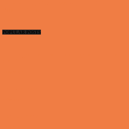
Yamaha R1 og GSXR 1000 valgte den forkert
Nissan GTR og...
Video - Motor
POPULAR POSTS
En nordjysk mand var hos sin psykiater fordi han
drak for...
Vittigheder
Den første date….
Vittigheder
Den utro mand….
Vittigheder