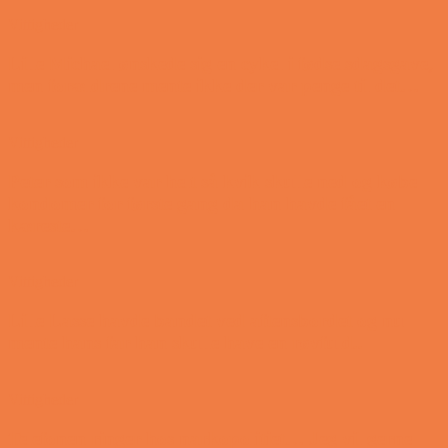
Vittigheder
Lille Michael ønskede sig en cykel i fødselsdagsgave,
men forældrene mente ikke der var penge til det…
Vittigheder
Peter som ikke var helt så kvik skulle ned og købe
kondomer for første gang da han havde fået en
kæreste…
Vittigheder
Lille Lasse havde bandet ved aftensbordet og nu
mente hans far han skulle have en røvfuld..
Vittigheder
Telefonen ringer hos narkopolitiet… Jeg vil gerne