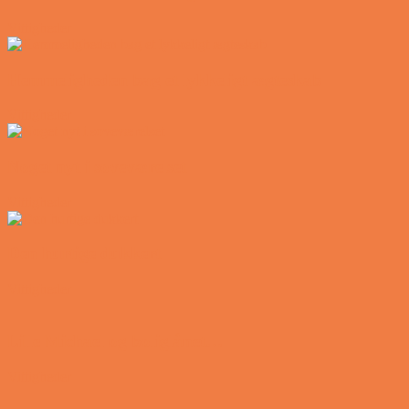
Vittigheder
Hemmeligheden bag et lykkeligt ægteskab
Vittigheder
Noget nyt i soveværelset
Vittigheder
Den hurtige dukkert
Vittigheder
Lille Michael og boliglånet…
Vittigheder