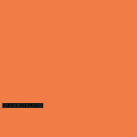
Ung uerfaren kvinde
Vittigheder
De bedste fodboldmål, evner og fails
Video - Sport
Yamaha R1 og GSXR 1000 valgte den forkert
Nissan GTR og...
Video - Motor
POPULAR POSTS
En nordjysk mand var hos sin psykiater fordi han
drak for...