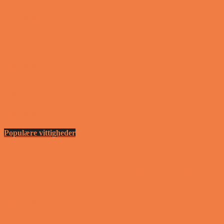
Vittigheder
Den første date….
Vittigheder
Den utro mand….
Vittigheder
Populære vittigheder
En nordjysk mand var hos sin psykiater fordi han
drak for...
Vittigheder