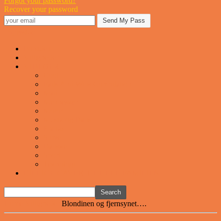
Forgot your password?
Recover your password
Sjovstue
Forsiden
Vittigheder
VIDEOER
Cool
Fails And Wins Compilation
Mad
Mennesker
Motor
Musik og Dans
Pranks
Sjove
Danske
Sport
Teknologi
BILLIGE GAVER TIL HELE FAMILIEN
Home
Vittigheder
Blondinen og fjernsynet….