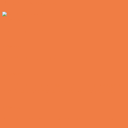
Noget nyt i soveværelset
Vittigheder
Den hurtige dukkert
Vittigheder
Lille Michael og boliglånet…
Vittigheder
Lille Michael ønskede sig en cykel i fødselsdagsgave,
men forældrene mente ikke der var penge til det…
Vittigheder
Peter som ikke var helt så kvik skulle ned og købe
kondomer for første gang da han havde fået en