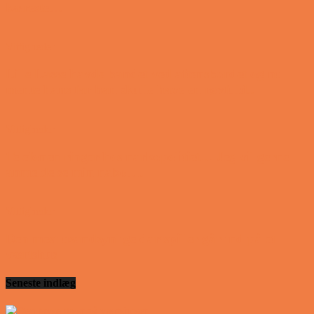
kæreste…
Vittigheder
Lille Lasse havde bandet ved aftensbordet og nu
mente hans far han skulle have en røvfuld..
Vittigheder
Telefonen ringer hos narkopolitiet… Jeg vil gerne
anmeldelse min nabo….
Vittigheder
Den mest usandsynlige dartspiller går ind på et
værtshus
Seneste indlæg