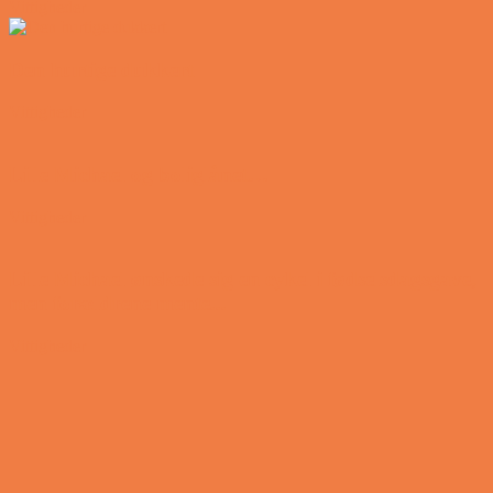
Vittigheder
Den hurtige dukkert
Vittigheder
Lille Michael og boliglånet…
Vittigheder
Lille Michael ønskede sig en cykel i fødselsdagsgave,
men forældrene mente...
Vittigheder