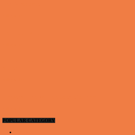
Den første date….
Vittigheder
Den utro mand….
Vittigheder
Lille Per havde skrevet noget frækt på tavlen i
skolen…
Vittigheder
Hansens kone var hele tiden efter ham…
Vittigheder
POPULAR CATEGORY
Vittigheder
923