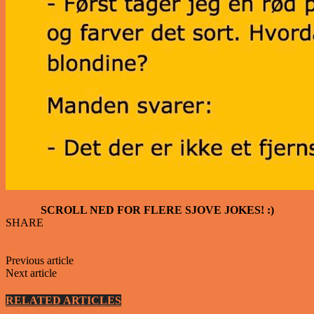
SCROLL NED FOR FLERE SJOVE JOKES! :)
SHARE
Facebook
Twitter
Previous article
Bugtaleren i Århus
Next article
3 mænd sidder på fødestuen..
RELATED ARTICLES
MORE FROM AUTHOR