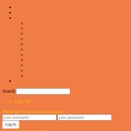
Forsiden
Vittigheder
VIDEOER
Cool
Fails And Wins Compilation
Mad
Mennesker
Motor
Musik og Dans
Pranks
Sjove
Danske
Sport
Teknologi
BILLIGE GAVER TIL HELE FAMILIEN
Search
LOG IN
Welcome! Log into your account