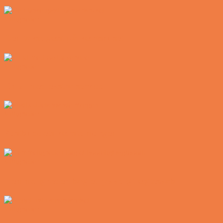
Vittigheder
Den tavse gæst på værtshuset
Vittigheder
En øl med ekstra service
Vittigheder
Postbuddets værste morgen
Vittigheder
Hemmeligheden bag et lykkeligt ægteskab
Vittigheder