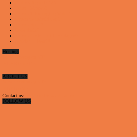
Andre vittigheder
126
Video - Motor
53
Video - Teknologi og Viden
14
Nyeste underholdning
12
Video - Sport
9
Gode deals
9
Video - Gode tips til hverdagen
9
Artikler - Livsstil
8
Hosting:
Server hosting og VPS
 ABAKOMP.DK
ABOUT US
Server hosting og VPS
 ABAKOMP
Contact us:
hyggestedetdk@gmail.com
FOLLOW US
✕