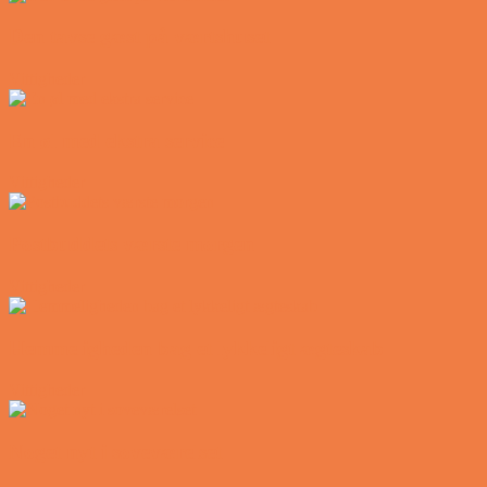
Den tavse gæst på værtshuset
Vittigheder
En øl med ekstra service
Vittigheder
Postbuddets værste morgen
Vittigheder
Hemmeligheden bag et lykkeligt ægteskab
Vittigheder
Noget nyt i soveværelset